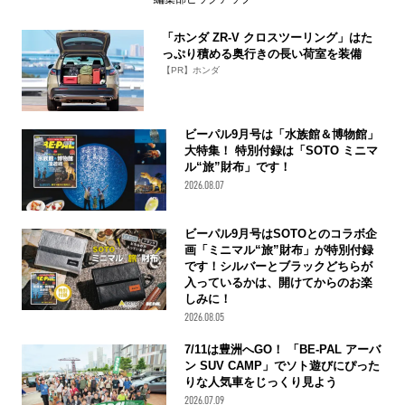
「ホンダ ZR-V クロスツーリング」はた
っぷり積める奥行きの長い荷室を装備
【PR】ホンダ
ビーパル9月号は「水族館＆博物館」
大特集！ 特別付録は「SOTO ミニマ
ル“旅”財布」です！
2026.08.07
ビーパル9月号はSOTOとのコラボ企
画「ミニマル“旅”財布」が特別付録
です！シルバーとブラックどちらが
入っているかは、開けてからのお楽
しみに！
2026.08.05
7/11は豊洲へGO！ 「BE-PAL アーバ
ン SUV CAMP」でソト遊びにぴった
りな人気車をじっくり見よう
2026.07.09