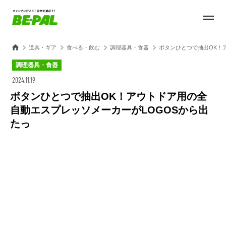
道具・ギア
食べる・飲む
調理器具・食器
ボタンひとつで抽出OK！
調理器具・食器
2024.11.19
ボタンひとつで抽出OK！アウトドア用の全
自動エスプレッソメーカーがLOGOSから出
たっ
Loaded
:
100.00%
/
Unmute