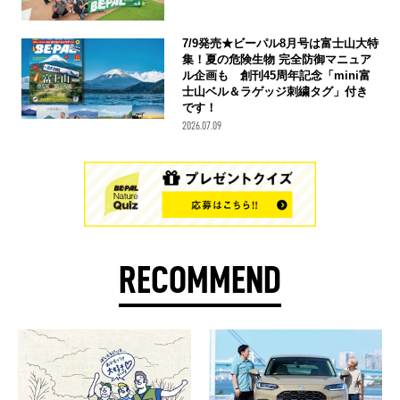
7/9発売★ビーパル8月号は富士山大特
集！夏の危険生物 完全防御マニュア
ル企画も 創刊45周年記念「mini富
士山ベル＆ラゲッジ刺繍タグ」付き
です！
2026.07.09
RECOMMEND