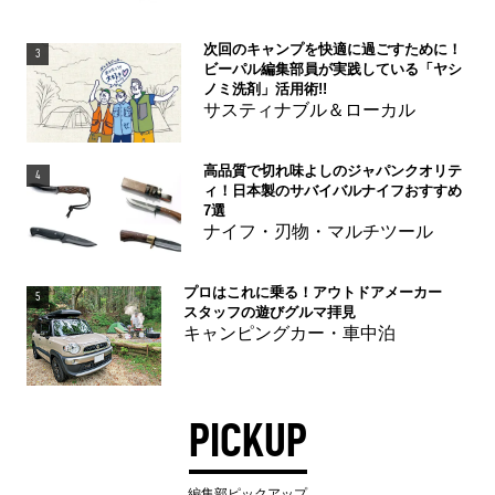
次回のキャンプを快適に過ごすために！
3
ビーパル編集部員が実践している「ヤシ
ノミ洗剤」活用術!!
サスティナブル＆ローカル
高品質で切れ味よしのジャパンクオリテ
4
ィ！日本製のサバイバルナイフおすすめ
7選
ナイフ・刃物・マルチツール
プロはこれに乗る！アウトドアメーカー
5
スタッフの遊びグルマ拝見
キャンピングカー・車中泊
PICKUP
編集部ピックアップ