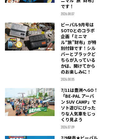
ニマル“旅”財布」
です！
2026.08.07
ビーパル9月号は
SOTOとのコラボ
企画「ミニマ
ル“旅”財布」が特
別付録です！シル
バーとブラックど
ちらが入っている
かは、開けてから
のお楽しみに！
2026.08.05
7/11は豊洲へGO！
「BE-PAL アーバ
ン SUV CAMP」で
ソト遊びにぴった
りな人気車をじっ
くり見よう
2026.07.09
7/9発売★ビーパル