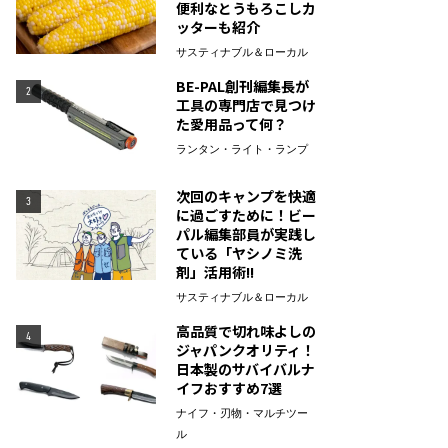
便利なとうもろこしカ
ッターも紹介
サスティナブル＆ローカル
BE-PAL創刊編集長が
2
工具の専門店で見つけ
た愛用品って何？
ランタン・ライト・ランプ
次回のキャンプを快適
3
に過ごすために！ビー
パル編集部員が実践し
ている「ヤシノミ洗
剤」活用術!!
サスティナブル＆ローカル
高品質で切れ味よしの
4
ジャパンクオリティ！
日本製のサバイバルナ
イフおすすめ7選
ナイフ・刃物・マルチツー
ル