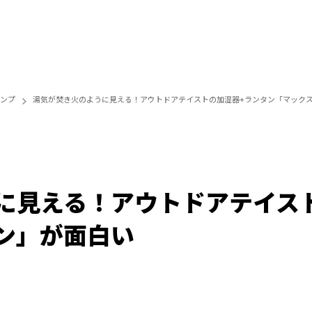
ンプ
湯気が焚き火のように見える！アウトドアテイストの加湿器+ランタン「マック
に見える！アウトドアテイス
ン」が面白い
Loaded
:
100.00%
/