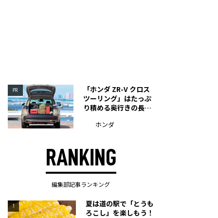
「ホンダ ZR-V クロス
PR
ツーリング」はたっぷ
り積める奥行きの長い
荷室を装備
ホンダ
RANKING
編集部記事ランキング
夏は道の駅で「とうも
1
ろこし」を楽しもう！