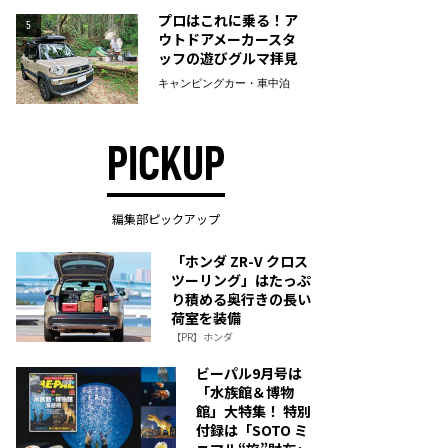
プロはこれに乗る！ア
5
ウトドアメーカースタ
ッフの遊びグルマ拝見
キャンピングカー・車中泊
PICKUP
編集部ピックアップ
「ホンダ ZR-V クロス
ツーリング」はたっぷ
り積める奥行きの長い
荷室を装備
【PR】ホンダ
ビーパル9月号は
「水族館＆博物
館」大特集！ 特別
付録は「SOTO ミ