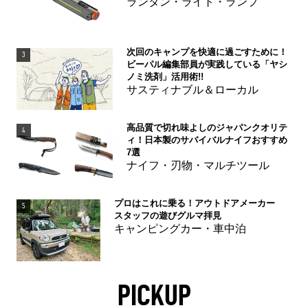
ランタン・ライト・ランプ
次回のキャンプを快適に過ごすために！
3
ビーパル編集部員が実践している「ヤシ
ノミ洗剤」活用術!!
サスティナブル＆ローカル
高品質で切れ味よしのジャパンクオリテ
4
ィ！日本製のサバイバルナイフおすすめ
7選
ナイフ・刃物・マルチツール
プロはこれに乗る！アウトドアメーカー
5
スタッフの遊びグルマ拝見
キャンピングカー・車中泊
PICKUP