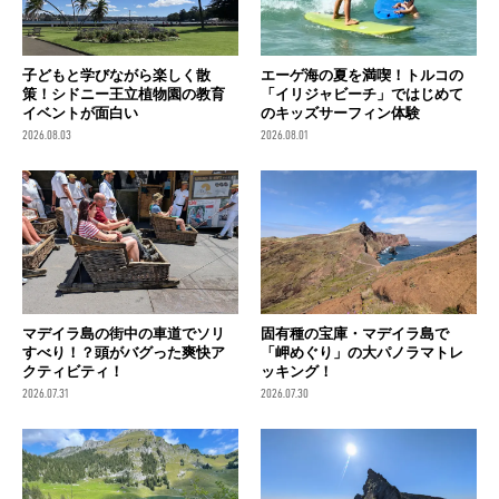
子どもと学びながら楽しく散
エーゲ海の夏を満喫！トルコの
策！シドニー王立植物園の教育
「イリジャビーチ」ではじめて
イベントが面白い
のキッズサーフィン体験
2026.08.03
2026.08.01
マデイラ島の街中の車道でソリ
固有種の宝庫・マデイラ島で
すべり！？頭がバグった爽快ア
「岬めぐり」の大パノラマトレ
クティビティ！
ッキング！
2026.07.31
2026.07.30