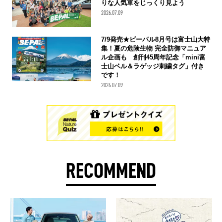
りな人気車をじっくり見よう
2026.07.09
7/9発売★ビーパル8月号は富士山大特
集！夏の危険生物 完全防御マニュア
ル企画も 創刊45周年記念「mini富
士山ベル＆ラゲッジ刺繍タグ」付き
です！
2026.07.09
RECOMMEND