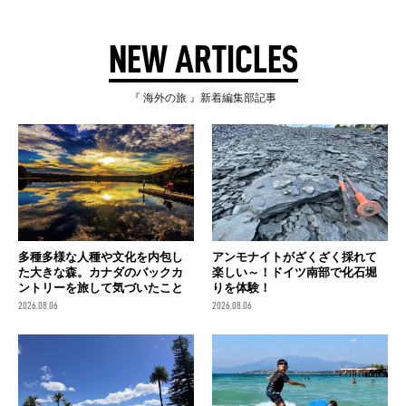
NEW ARTICLES
『 海外の旅 』新着編集部記事
多種多様な人種や文化を内包し
アンモナイトがざくざく採れて
た大きな森。カナダのバックカ
楽しい～！ドイツ南部で化石堀
ントリーを旅して気づいたこと
りを体験！
2026.08.06
2026.08.06