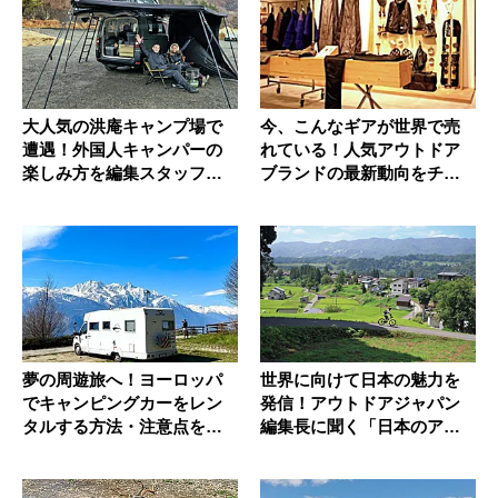
大人気の洪庵キャンプ場で
今、こんなギアが世界で売
遭遇！外国人キャンパーの
れている！人気アウトドア
楽しみ方を編集スタッフが
ブランドの最新動向をチェ
突撃取材...
ック
夢の周遊旅へ！ヨーロッパ
世界に向けて日本の魅力を
でキャンピングカーをレン
発信！アウトドアジャパン
タルする方法・注意点を紹
編集長に聞く「日本のアウ
介
トドアの...