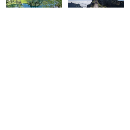
スイス・シュトックホルン山の
マデイラ島ハイキング！「天国
絶景を満喫するバリアフリーな
への階段」と「今だけの絶景」
ハイキング！ベビーカーや車い
へ
すでも楽しめる！
2026.07.29
2026.07.30
消費税の価格表記について
記事内の価格は基本的に総額（税込）表記です。2021年3月以前の記事に関し
ては（税抜）表示の場合もあります。
お問い合わせ
利用規約