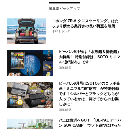
編集部ピックアップ
「ホンダ ZR-V クロスツーリング」はた
っぷり積める奥行きの長い荷室を装備
【PR】ホンダ
ビーパル9月号は「水族館＆博物館」
大特集！ 特別付録は「SOTO ミニマ
ル“旅”財布」です！
2026.08.07
ビーパル9月号はSOTOとのコラボ企
画「ミニマル“旅”財布」が特別付録
です！シルバーとブラックどちらが
入っているかは、開けてからのお楽
しみに！
2026.08.05
7/11は豊洲へGO！ 「BE-PAL アーバ
ン SUV CAMP」でソト遊びにぴった