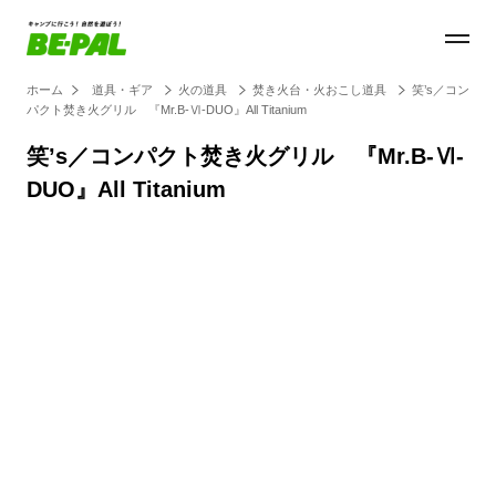
ホーム
道具・ギア
火の道具
焚き火台・火おこし道具
笑’s／コン
パクト焚き火グリル 『Mr.B-Ⅵ-DUO』All Titanium
笑’s／コンパクト焚き火グリル 『Mr.B-Ⅵ-
DUO』All Titanium
Loaded
:
100.00%
/
Unmute