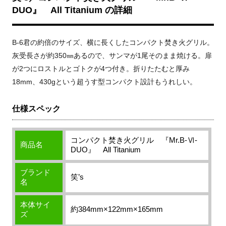
DUO』 All Titanium の詳細
B-6君の約倍のサイズ、横に長くしたコンパクト焚き火グリル。
灰受長さが約350㎜あるので、サンマが1尾そのまま焼ける。扉
が2つにロストルとゴトクが4つ付き。折りたたむと厚み
18mm、430gという超うす型コンパクト設計もうれしい。
仕様スペック
コンパクト焚き火グリル 『Mr.B-Ⅵ-
商品名
DUO』 All Titanium
ブランド
笑’s
名
本体サイ
約384mm×122mm×165mm
ズ