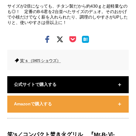
サイズが2倍になっても、チタン製だから約430ｇと超軽量なの
も◎！ 定番のB-6君を2台並べたサイズのデュオ。そのおかげ
で小枝だけでなく薪を入れられたり、調理のしやすさがUPした
りと、使いやすさは倍以上に！
笑’ｓ（SHO'S ショウズ）
公式サイトで購入する
Amazonで購入する
笑’s／コンパクト焚き火グリル 『Mr.B-Ⅵ-