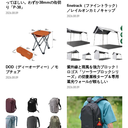
ってほしい。わずか38mmの缶切
finetrack（ファイントラック）
り「P-38」
／レイルオンカミノキャップ
2026.08.09
2026.08.09
DOD（ディーオーディー）／モ
紫外線と雨風を強力ブロック！
ブチェア
ロゴス「ソーラーブロックシリ
ーズ」の切妻屋根タープ＆専用
2026.08.09
遮光ウォールが頼もしい
2026.08.09