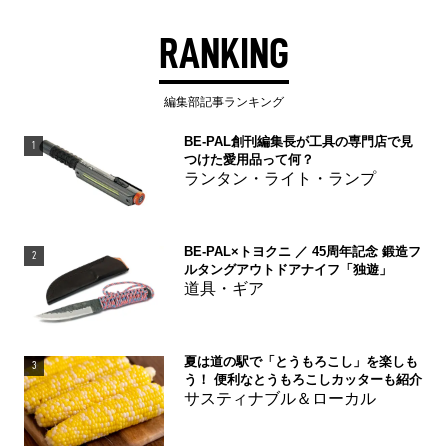
RANKING
編集部記事ランキング
BE-PAL創刊編集長が工具の専門店で見
1
つけた愛用品って何？
ランタン・ライト・ランプ
BE-PAL×トヨクニ ／ 45周年記念 鍛造フ
2
ルタングアウトドアナイフ「独遊」
道具・ギア
夏は道の駅で「とうもろこし」を楽しも
3
う！ 便利なとうもろこしカッターも紹介
サスティナブル＆ローカル