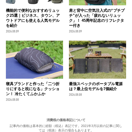
機能的で便利なおすすめリュッ
肩と背中に空気注入式の“プチプ
ク25選｜ビジネス、タウン、ア
チ”が入った「疲れないリュッ
ウトドアにも使える人気モデル
ク」！ 45周年記念のリフレクタ
を紹介
ー付き
2026.08.09
2026.08.09
寝具ブランドと作った「二つ折
最強スペックのポータブル電源
りにすると枕になる」クッショ
は？最上位モデルを7個紹介
ン！ 冷たくてふかふか
2026.08.08
2026.08.08
消費税の価格表記について
記事内の価格は基本的に総額（税込）表記です。2021年3月以前の記事に関し
ては（税抜）表示の場合もあります。