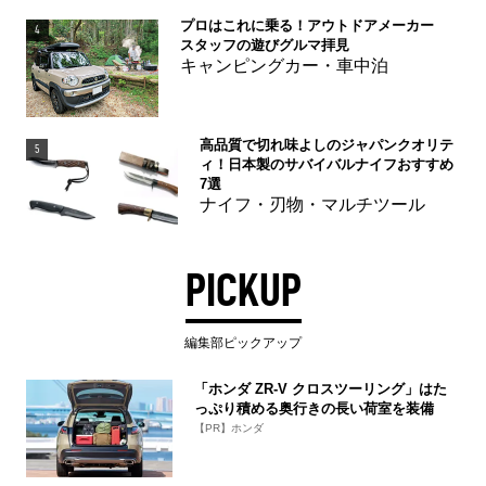
プロはこれに乗る！アウトドアメーカー
4
スタッフの遊びグルマ拝見
キャンピングカー・車中泊
高品質で切れ味よしのジャパンクオリテ
5
ィ！日本製のサバイバルナイフおすすめ
7選
ナイフ・刃物・マルチツール
PICKUP
編集部ピックアップ
「ホンダ ZR-V クロスツーリング」はた
っぷり積める奥行きの長い荷室を装備
【PR】ホンダ