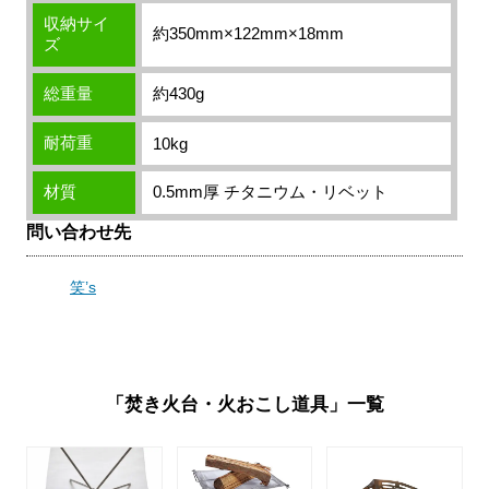
収納サイ
約350mm×122mm×18mm
ズ
総重量
約430g
耐荷重
10kg
材質
0.5mm厚 チタニウム・リベット
問い合わせ先
笑’s
「焚き火台・火おこし道具」一覧