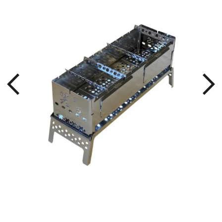
け
焚き
チュ
ンポ