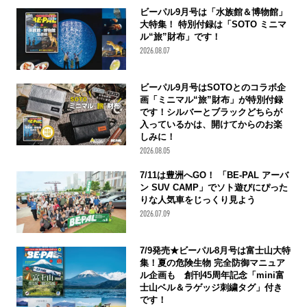
ビーパル9月号は「水族館＆博物館」
大特集！ 特別付録は「SOTO ミニマ
ル“旅”財布」です！
2026.08.07
ビーパル9月号はSOTOとのコラボ企
画「ミニマル“旅”財布」が特別付録
です！シルバーとブラックどちらが
入っているかは、開けてからのお楽
しみに！
2026.08.05
7/11は豊洲へGO！ 「BE-PAL アーバ
ン SUV CAMP」でソト遊びにぴった
りな人気車をじっくり見よう
2026.07.09
7/9発売★ビーパル8月号は富士山大特
集！夏の危険生物 完全防御マニュア
ル企画も 創刊45周年記念「mini富
士山ベル＆ラゲッジ刺繍タグ」付き
です！