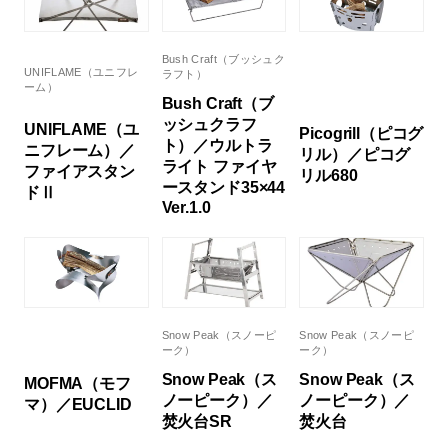
Bush Craft（ブッシュク
UNIFLAME（ユニフレ
ラフト）
ーム）
Bush Craft（ブ
ッシュクラフ
UNIFLAME（ユ
Picogrill（ピコグ
ト）／ウルトラ
ニフレーム）／
リル）／ピコグ
ライト ファイヤ
ファイアスタン
リル680
ースタンド35×44
ドⅡ
Ver.1.0
Snow Peak（スノーピ
Snow Peak（スノーピ
ーク）
ーク）
Snow Peak（ス
Snow Peak（ス
MOFMA（モフ
ノーピーク）／
ノーピーク）／
マ）／EUCLID
焚火台SR
焚火台