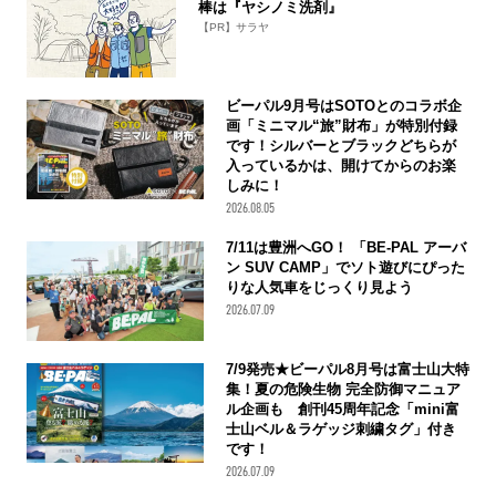
棒は『ヤシノミ洗剤』
【PR】サラヤ
ビーパル9月号はSOTOとのコラボ企
画「ミニマル“旅”財布」が特別付録
です！シルバーとブラックどちらが
入っているかは、開けてからのお楽
しみに！
2026.08.05
7/11は豊洲へGO！ 「BE-PAL アーバ
ン SUV CAMP」でソト遊びにぴった
りな人気車をじっくり見よう
2026.07.09
7/9発売★ビーパル8月号は富士山大特
集！夏の危険生物 完全防御マニュア
ル企画も 創刊45周年記念「mini富
士山ベル＆ラゲッジ刺繍タグ」付き
です！
2026.07.09