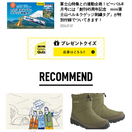
富士山特集との連動企画！ビーパル8
月号には「創刊45周年記念 mini富
士山ベル＆ラゲッジ刺繍タグ」が特
別付録でついてきます！
2026.07.07
RECOMMEND