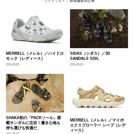
『 フットウェア 』新着編集部記事
MERRELL（メレル）／ハイドロ
SIDAS（シダス）／3D
モック［レディース］
SANDALS SOIL
2026.08.03
2026.08.03
SHAKA初の「PACKソール」搭
MERRELL（メレル）／マイポ
載サンダルに注目！履き心地も
エクスプローラー シーブ［レデ
持ち運びも快適だ
ィース］
2026.08.03