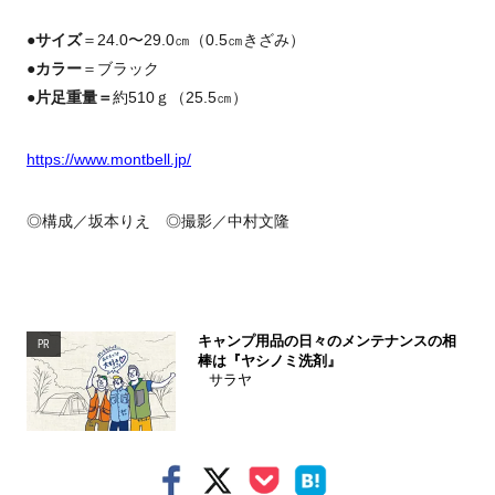
●サイズ
＝24.0〜29.0㎝（0.5㎝きざみ）
●カラー
＝ブラック
●片足重量＝
約510ｇ（25.5㎝）
https://www.montbell.jp/
◎構成／坂本りえ ◎撮影／中村文隆
キャンプ用品の日々のメンテナンスの相
PR
棒は『ヤシノミ洗剤』
サラヤ