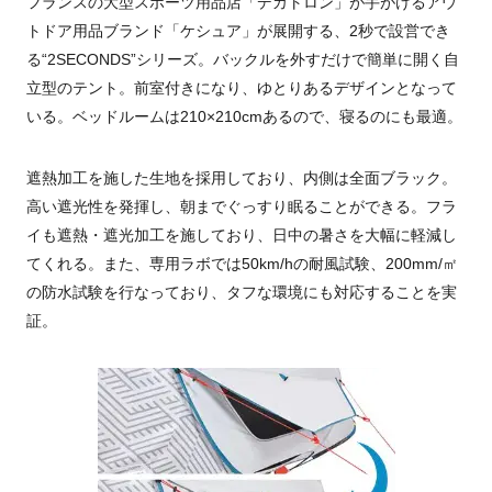
フランスの大型スポーツ用品店「デカトロン」が手がけるアウ
トドア用品ブランド「ケシュア」が展開する、2秒で設営でき
る“2SECONDS”シリーズ。バックルを外すだけで簡単に開く自
立型のテント。前室付きになり、ゆとりあるデザインとなって
いる。ベッドルームは210×210cmあるので、寝るのにも最適。
遮熱加工を施した生地を採用しており、内側は全面ブラック。
高い遮光性を発揮し、朝までぐっすり眠ることができる。フラ
イも遮熱・遮光加工を施しており、日中の暑さを大幅に軽減し
てくれる。また、専用ラボでは50km/hの耐風試験、200mm/㎡
の防水試験を行なっており、タフな環境にも対応することを実
証。