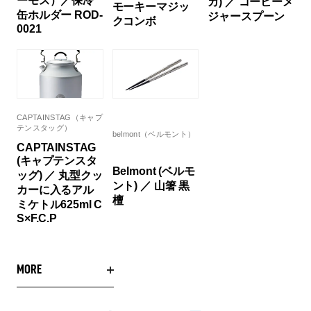
ーモス）／保冷
カ) ／ コーヒーメ
モーキーマジッ
缶ホルダー ROD-
ジャースプーン
クコンボ
0021
CAPTAINSTAG（キャプ
テンスタッグ）
belmont（ベルモント）
CAPTAINSTAG
(キャプテンスタ
Belmont (ベルモ
ッグ) ／ 丸型クッ
ント) ／ 山箸 黒
カーに入るアル
檀
ミケトル625ml C
S×F.C.P
MORE