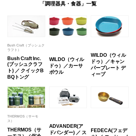
「調理器具・食器」一覧
Bush Craft（ブッシュク
ラフト）
WILDO（ウィル
Bush Craft Inc.
WILDO（ウィル
ドゥ）／キャン
(ブッシュクラフ
ドゥ）／カーサ
パープレート デ
ト) ／ クイックB
ボウル
ィープ
BQトング
THERMOS（サーモ
ス）
ADVANDER(ア
THERMOS（サ
FEDECA(フェデ
ドバンダー) ／ ス