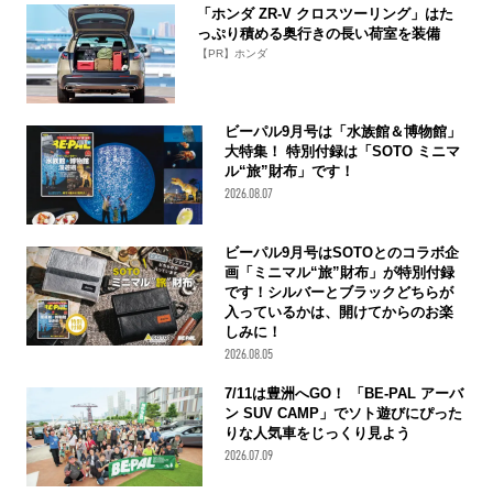
「ホンダ ZR-V クロスツーリング」はた
っぷり積める奥行きの長い荷室を装備
【PR】ホンダ
ビーパル9月号は「水族館＆博物館」
大特集！ 特別付録は「SOTO ミニマ
ル“旅”財布」です！
2026.08.07
ビーパル9月号はSOTOとのコラボ企
画「ミニマル“旅”財布」が特別付録
です！シルバーとブラックどちらが
入っているかは、開けてからのお楽
しみに！
2026.08.05
7/11は豊洲へGO！ 「BE-PAL アーバ
ン SUV CAMP」でソト遊びにぴった
りな人気車をじっくり見よう
2026.07.09