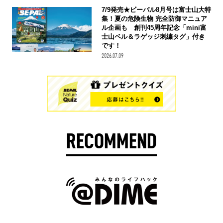
7/9発売★ビーパル8月号は富士山大特
集！夏の危険生物 完全防御マニュア
ル企画も 創刊45周年記念「mini富
士山ベル＆ラゲッジ刺繍タグ」付き
です！
2026.07.09
RECOMMEND