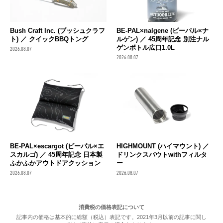
Bush Craft Inc. (ブッシュクラフ
BE-PAL×nalgene (ビーパル×ナ
ト) ／ クイックBBQトング
ルゲン) ／ 45周年記念 別注ナル
ゲンボトル広口1.0L
2026.08.07
2026.08.07
BE-PAL×escargot (ビーパル×エ
HIGHMOUNT (ハイマウント) ／
スカルゴ) ／ 45周年記念 日本製
ドリンクスパウトwithフィルタ
ふかふかアウトドアクッション
ー
2026.08.07
2026.08.07
消費税の価格表記について
記事内の価格は基本的に総額（税込）表記です。2021年3月以前の記事に関し