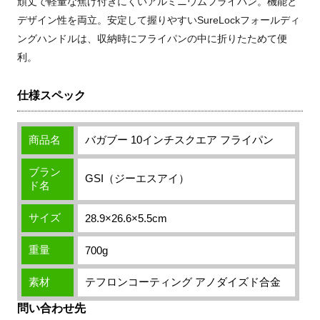
頑丈で軽量な焦げ付きにくいアルミニウムフライパン。機能と
デザイン性を両立。安定して握りやすいSureLockフォールディ
ングハンドルは、収納時にフライパンの中に折りたためて便
利。
仕様スペック
商品名
バガブー 10インチスクエア フライパン
ブラン
GSI（ジーエスアイ）
ド名
サイズ
28.9×26.6×5.5cm
重量
700g
素材
テフロンコーティング アノダイズド合金
問い合わせ先