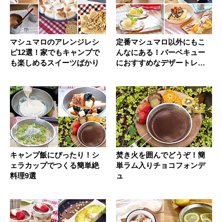
マシュマロのアレンジレシ
定番マシュマロ以外にもこ
ピ12選！家でもキャンプで
んなにある！バーベキュー
も楽しめるスイーツばかり
におすすめなデザートレシ
ピ15選
キャンプ飯にぴったり！シ
焚き火を囲んでどうぞ！簡
ェラカップでつくる簡単絶
単ラム入りチョコフォンデ
料理9選
ュ