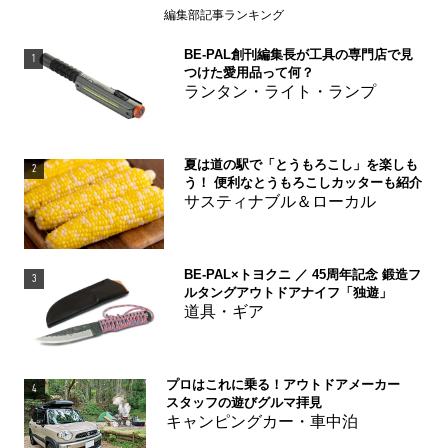
編集部記事ランキング
BE-PAL創刊編集長が工具の専門店で見
1
つけた愛用品って何？
ランタン・ライト・ランプ
夏は道の駅で「とうもろこし」を楽しも
2
う！ 便利なとうもろこしカッターも紹介
サスティナブル＆ローカル
BE-PAL×トヨクニ ／ 45周年記念 鍛造フ
3
ルタングアウトドアナイフ「独遊」
道具・ギア
プロはこれに乗る！アウトドアメーカー
4
スタッフの遊びグルマ拝見
キャンピングカー・車中泊