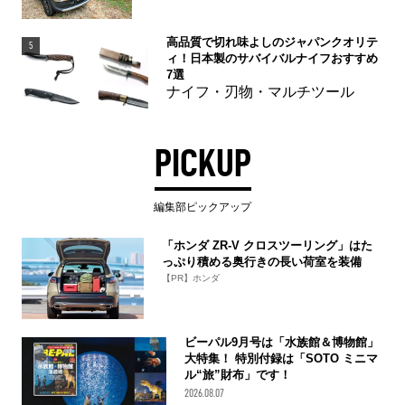
高品質で切れ味よしのジャパンクオリテ
5
ィ！日本製のサバイバルナイフおすすめ
7選
ナイフ・刃物・マルチツール
PICKUP
編集部ピックアップ
「ホンダ ZR-V クロスツーリング」はた
っぷり積める奥行きの長い荷室を装備
【PR】ホンダ
ビーパル9月号は「水族館＆博物館」
大特集！ 特別付録は「SOTO ミニマ
ル“旅”財布」です！
2026.08.07