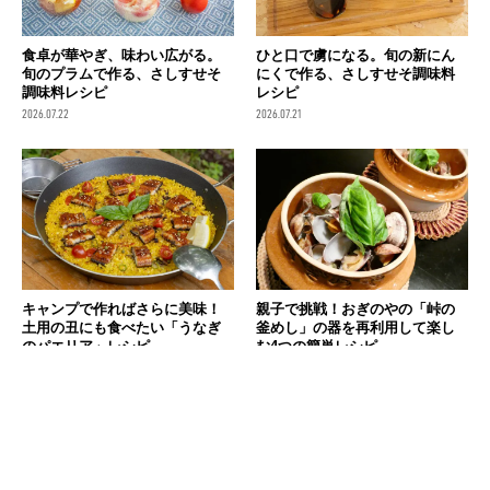
食卓が華やぎ、味わい広がる。
ひと口で虜になる。旬の新にん
旬のプラムで作る、さしすせそ
にくで作る、さしすせそ調味料
調味料レシピ
レシピ
2026.07.22
2026.07.21
キャンプで作ればさらに美味！
親子で挑戦！おぎのやの「峠の
土用の丑にも食べたい「うなぎ
釜めし」の器を再利用して楽し
のパエリア」レシピ
む4つの簡単レシピ
2026.07.19
2026.07.14
消費税の価格表記について
記事内の価格は基本的に総額（税込）表記です。2021年3月以前の記事に関し
ては（税抜）表示の場合もあります。