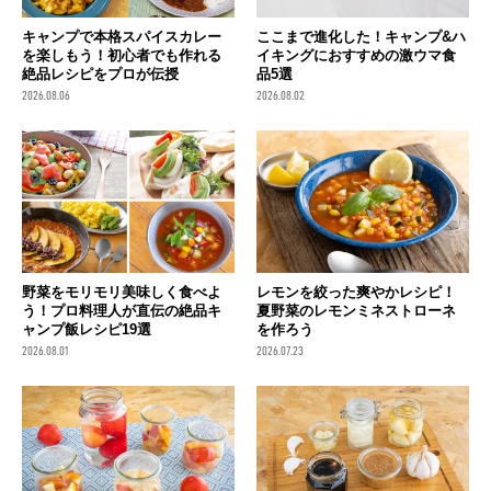
キャンプで本格スパイスカレー
ここまで進化した！キャンプ&ハ
を楽しもう！初心者でも作れる
イキングにおすすめの激ウマ食
絶品レシピをプロが伝授
品5選
2026.08.06
2026.08.02
野菜をモリモリ美味しく食べよ
レモンを絞った爽やかレシピ！
う！プロ料理人が直伝の絶品キ
夏野菜のレモンミネストローネ
ャンプ飯レシピ19選
を作ろう
2026.08.01
2026.07.23