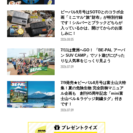
ビーパル9月号はSOTOとのコラボ企
画「ミニマル“旅”財布」が特別付録
です！シルバーとブラックどちらが
入っているかは、開けてからのお楽
しみに！
2026.08.05
7/11は豊洲へGO！ 「BE-PAL アーバ
ン SUV CAMP」でソト遊びにぴった
りな人気車をじっくり見よう
2026.07.09
7/9発売★ビーパル8月号は富士山大特
集！夏の危険生物 完全防御マニュア
ル企画も 創刊45周年記念「mini富
士山ベル＆ラゲッジ刺繍タグ」付き
です！
2026.07.09