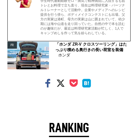
学生時代運動経験ゼロ・病気で精神病院に入院するも筋
トレとお料理で立ち直り、現在は料理研究家・パーソナ
ルトレーナーとして活動中。企業やメディアへのレシピ
提供を行う傍ら、ボディメイクコンテストにも出場。父
方の実家は港町、母方の実家は山に囲まれていて、幼少
期には海や山道を走り回っていた。自然の中で本を読む
のが趣味だが、最近は料理研究家活動が忙しく、1人で
キャンプめしを作って気を紛らわしている。
「ホンダ ZR-V クロスツーリング」はた
PR
っぷり積める奥行きの長い荷室を装備
ホンダ
RANKING