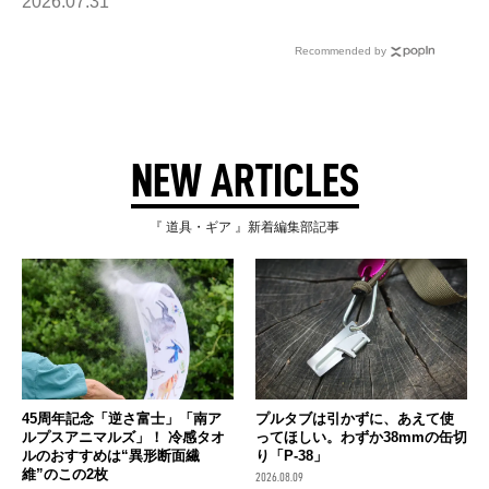
2026.07.31
Recommended by
NEW ARTICLES
『 道具・ギア 』新着編集部記事
45周年記念「逆さ富士」「南ア
プルタブは引かずに、あえて使
ルプスアニマルズ」！ 冷感タオ
ってほしい。わずか38mmの缶切
ルのおすすめは“異形断面繊
り「P-38」
維”のこの2枚
2026.08.09