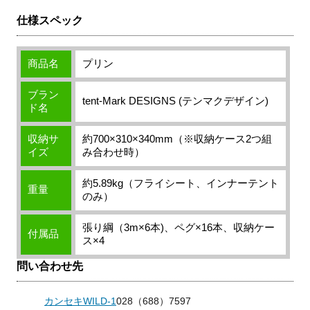
仕様スペック
商品名
プリン
ブラン
tent-Mark DESIGNS (テンマクデザイン)
ド名
収納サ
約700×310×340mm（※収納ケース2つ組
イズ
み合わせ時）
約5.89kg（フライシート、インナーテント
重量
のみ）
張り綱（3m×6本)、ペグ×16本、収納ケー
付属品
ス×4
問い合わせ先
カンセキWILD-1
028（688）7597