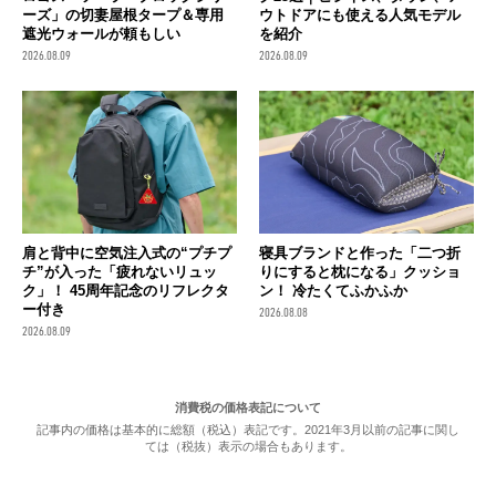
ーズ」の切妻屋根タープ＆専用
ウトドアにも使える人気モデル
遮光ウォールが頼もしい
を紹介
2026.08.09
2026.08.09
肩と背中に空気注入式の“プチプ
寝具ブランドと作った「二つ折
チ”が入った「疲れないリュッ
りにすると枕になる」クッショ
ク」！ 45周年記念のリフレクタ
ン！ 冷たくてふかふか
ー付き
2026.08.08
2026.08.09
消費税の価格表記について
記事内の価格は基本的に総額（税込）表記です。2021年3月以前の記事に関し
ては（税抜）表示の場合もあります。