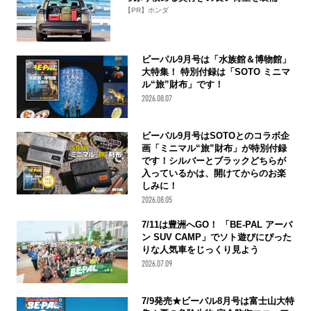
【PR】ホンダ
ビーパル9月号は「水族館＆博物館」
大特集！ 特別付録は「SOTO ミニマ
ル“旅”財布」です！
2026.08.07
ビーパル9月号はSOTOとのコラボ企
画「ミニマル“旅”財布」が特別付録
です！シルバーとブラックどちらが
入っているかは、開けてからのお楽
しみに！
2026.08.05
7/11は豊洲へGO！ 「BE-PAL アーバ
ン SUV CAMP」でソト遊びにぴった
りな人気車をじっくり見よう
2026.07.09
7/9発売★ビーパル8月号は富士山大特