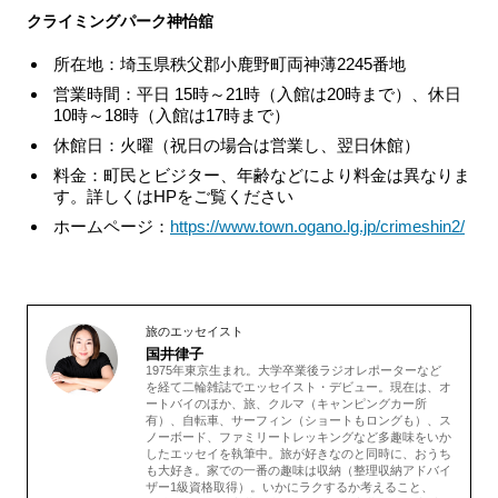
クライミングパーク神怡舘
所在地：埼玉県秩父郡小鹿野町両神薄2245番地
営業時間：平日 15時～21時（入館は20時まで）、休日
10時～18時（入館は17時まで）
休館日：火曜（祝日の場合は営業し、翌日休館）
料金：町民とビジター、年齢などにより料金は異なりま
す。詳しくはHPをご覧ください
ホームページ：
https://www.town.ogano.lg.jp/crimeshin2/
旅のエッセイスト
国井律子
1975年東京生まれ。大学卒業後ラジオレポーターなど
を経て二輪雑誌でエッセイスト・デビュー。現在は、オ
ートバイのほか、旅、クルマ（キャンピングカー所
有）、自転車、サーフィン（ショートもロングも）、ス
ノーボード、ファミリートレッキングなど多趣味をいか
したエッセイを執筆中。旅が好きなのと同時に、おうち
も大好き。家での一番の趣味は収納（整理収納アドバイ
ザー1級資格取得）。いかにラクするか考えること、