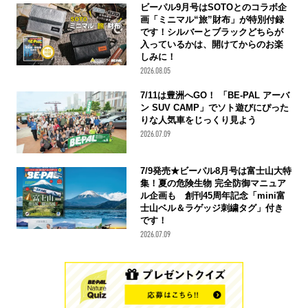
ビーパル9月号はSOTOとのコラボ企
画「ミニマル“旅”財布」が特別付録
です！シルバーとブラックどちらが
入っているかは、開けてからのお楽
しみに！
2026.08.05
7/11は豊洲へGO！ 「BE-PAL アーバ
ン SUV CAMP」でソト遊びにぴった
りな人気車をじっくり見よう
2026.07.09
7/9発売★ビーパル8月号は富士山大特
集！夏の危険生物 完全防御マニュア
ル企画も 創刊45周年記念「mini富
士山ベル＆ラゲッジ刺繍タグ」付き
です！
2026.07.09