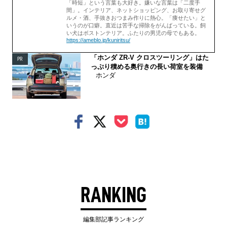
「時短」という言葉も大好き。嫌いな言葉は「二度手
間」。インテリア、ネットショッピング、お取り寄せグ
ルメ・酒、手抜きおつまみ作りに熱心。「痩せたい」と
いうのが口癖。直近は苦手な掃除をがんばっている。飼
い犬はボストンテリア。ふたりの男児の母でもある。
https://ameblo.jp/kuniritsu/
「ホンダ ZR-V クロスツーリング」はた
PR
っぷり積める奥行きの長い荷室を装備
ホンダ
RANKING
編集部記事ランキング