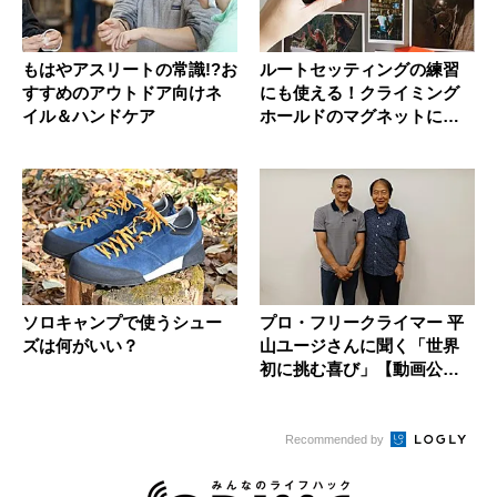
もはやアスリートの常識!?お
ルートセッティングの練習
すすめのアウトドア向けネ
にも使える！クライミング
イル＆ハンドケア
ホールドのマグネットに込
めたブラ...
ソロキャンプで使うシュー
プロ・フリークライマー 平
ズは何がいい？
山ユージさんに聞く「世界
初に挑む喜び」【動画公開
中】
Recommended by