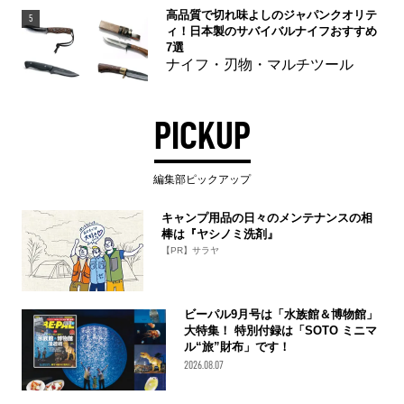
高品質で切れ味よしのジャパンクオリテ
5
ィ！日本製のサバイバルナイフおすすめ
7選
ナイフ・刃物・マルチツール
PICKUP
編集部ピックアップ
キャンプ用品の日々のメンテナンスの相
棒は『ヤシノミ洗剤』
【PR】サラヤ
ビーパル9月号は「水族館＆博物館」
大特集！ 特別付録は「SOTO ミニマ
ル“旅”財布」です！
2026.08.07