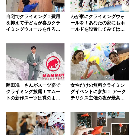
自宅でクライミング！費用
わが家にクライミングウォ
を抑えて子どもが喜ぶクラ
ールを！あなたの家にもホ
イミングウォールを作ろ
ールドを設置してみてはい
う！
かが？
岡田准一さんがスーツ姿で
女性だけの無料クライミン
クライミング披露！マムー
グイベントに参加！ アーク
トの新作スーツは裸のよう
テリクス主催の夜が最高す
な着心地...
ぎた