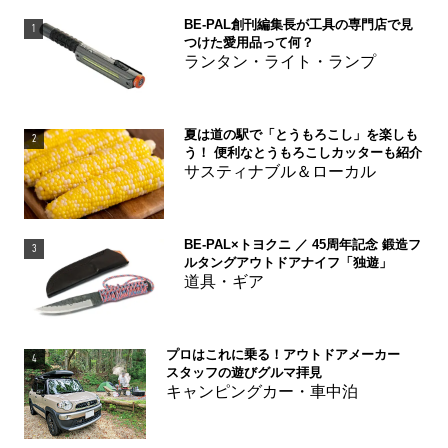
BE-PAL創刊編集長が工具の専門店で見
1
つけた愛用品って何？
ランタン・ライト・ランプ
夏は道の駅で「とうもろこし」を楽しも
2
う！ 便利なとうもろこしカッターも紹介
サスティナブル＆ローカル
BE-PAL×トヨクニ ／ 45周年記念 鍛造フ
3
ルタングアウトドアナイフ「独遊」
道具・ギア
プロはこれに乗る！アウトドアメーカー
4
スタッフの遊びグルマ拝見
キャンピングカー・車中泊