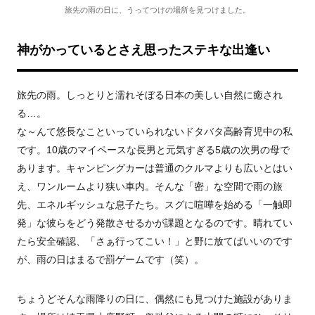
旅先の雨の日に、うってつけの場所を見つけました。
神がかっているとさえ思ったステキな出逢い
旅先の雨。しっとりと濡れそぼる日本の美しい自然に癒され
る…。
な～んて悠長なこといっていられないドタバタ高齢育児中の私
です。10歳のマイペースな長男と元気すぎる5歳の次男の母で
あります。キャンピングカーは普通のクルマよりも広いとはい
え、ワンルームより狭い車内。そんな「密」な空間で雨の旅
先、エネルギッシュな息子たち。スグに喧嘩を始める「一触即
発」な彼らをどう発散させるかが課題となるのです。晴れてい
たら安全確認、「さぁ行ってこい！」と野に放てばいいのです
が、雨の日はまるで罰ゲームです（笑）。
ちょうどそんな雨降りの日に、偶然にも見つけた施設がありま