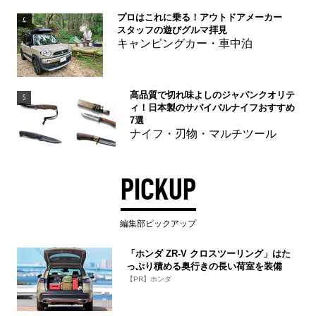
プロはこれに乗る！アウトドアメーカー
4
スタッフの遊びグルマ拝見
キャンピングカー・車中泊
高品質で切れ味よしのジャパンクオリテ
5
ィ！日本製のサバイバルナイフおすすめ
7選
ナイフ・刃物・マルチツール
PICKUP
編集部ピックアップ
「ホンダ ZR-V クロスツーリング」はた
っぷり積める奥行きの長い荷室を装備
【PR】ホンダ