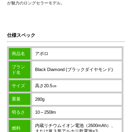
が魅力のロングセラーモデル。
仕様スペック
商品名
アポロ
ブラン
Black Diamond (ブラックダイヤモンド)
ド名
サイズ
高さ20.5㎝
重量
280g
明るさ
10～250lm
内蔵リチウムイオン電池（2600mAh）、
燃料
または単３形アルカリ乾電池×3