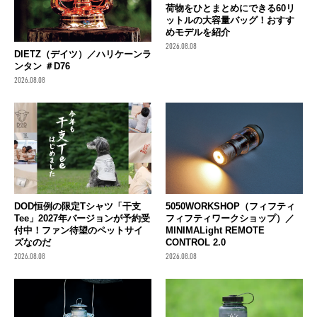
荷物をひとまとめにできる60リ
ットルの大容量バッグ！おすす
めモデルを紹介
2026.08.08
DIETZ（デイツ）／ハリケーンラ
ンタン ＃D76
2026.08.08
DOD恒例の限定Tシャツ「干支
5050WORKSHOP（フィフティ
Tee」2027年バージョンが予約受
フィフティワークショップ）／
付中！ファン待望のペットサイ
MINIMALight REMOTE
ズなのだ
CONTROL 2.0
2026.08.08
2026.08.08