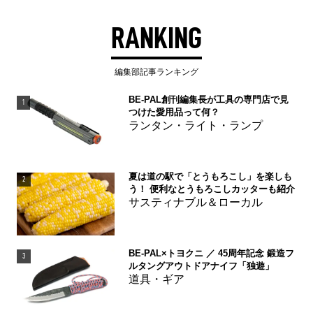
RANKING
編集部記事ランキング
BE-PAL創刊編集長が工具の専門店で見
1
つけた愛用品って何？
ランタン・ライト・ランプ
夏は道の駅で「とうもろこし」を楽しも
2
う！ 便利なとうもろこしカッターも紹介
サスティナブル＆ローカル
BE-PAL×トヨクニ ／ 45周年記念 鍛造フ
3
ルタングアウトドアナイフ「独遊」
道具・ギア