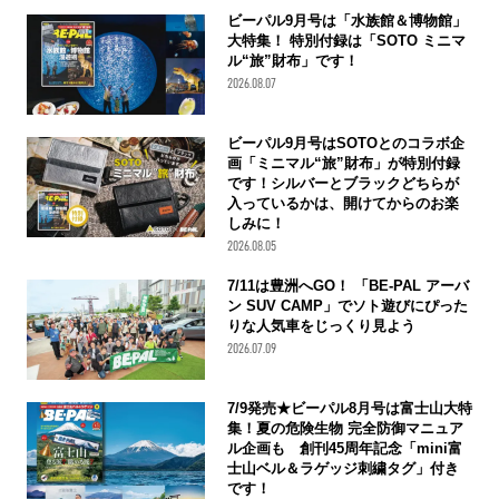
ビーパル9月号は「水族館＆博物館」
大特集！ 特別付録は「SOTO ミニマ
ル“旅”財布」です！
2026.08.07
ビーパル9月号はSOTOとのコラボ企
画「ミニマル“旅”財布」が特別付録
です！シルバーとブラックどちらが
入っているかは、開けてからのお楽
しみに！
2026.08.05
7/11は豊洲へGO！ 「BE-PAL アーバ
ン SUV CAMP」でソト遊びにぴった
りな人気車をじっくり見よう
2026.07.09
7/9発売★ビーパル8月号は富士山大特
集！夏の危険生物 完全防御マニュア
ル企画も 創刊45周年記念「mini富
士山ベル＆ラゲッジ刺繍タグ」付き
です！