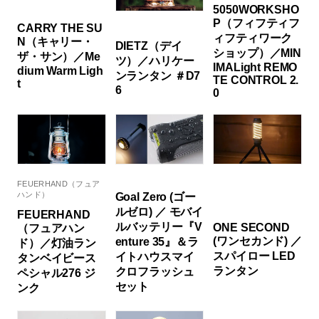
5050WORKSHO
P（フィフティフ
CARRY THE SU
ィフティワーク
N（キャリー・
DIETZ（デイ
ショップ）／MIN
ザ・サン）／Me
ツ）／ハリケー
IMALight REMO
dium Warm Ligh
ンランタン ＃D7
TE CONTROL 2.
t
6
0
FEUERHAND（フュア
ハンド）
Goal Zero (ゴー
ルゼロ) ／ モバイ
FEUERHAND
ルバッテリー『V
ONE SECOND
（フュアハン
(ワンセカンド) ／
enture 35』＆ラ
ド）／灯油ラン
スパイロー LED
イトハウスマイ
タンベイビース
ランタン
クロフラッシュ
ペシャル276 ジ
セット
ンク