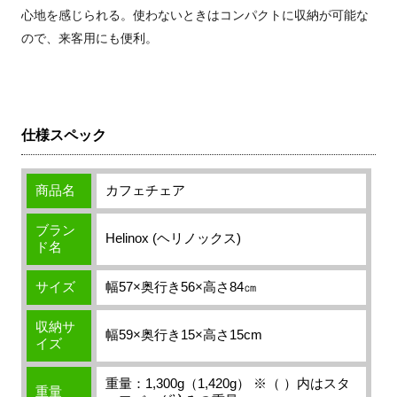
心地を感じられる。使わないときはコンパクトに収納が可能な
ので、来客用にも便利。
仕様スペック
商品名
カフェチェア
ブラン
Helinox (ヘリノックス)
ド名
サイズ
幅57×奥行き56×高さ84㎝
収納サ
幅59×奥行き15×高さ15cm
イズ
重量：1,300g（1,420g） ※（ ）内はスタ
重量