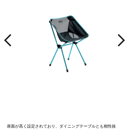
チョ
座面が高く設定されており、ダイニングテーブルとも相性抜