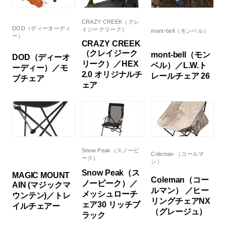
CRAZY CREEK（クレ
DOD（ディーオーディ
イジークリーク）
mont-bell（モンベル）
ー）
CRAZY CREEK
（クレイジーク
mont-bell（モン
DOD（ディーオ
リーク）／HEX
ベル）／L.W.ト
ーディー）／モ
2.0 オリジナルチ
レールチェア 26
ブチェア
ェア
Snow Peak（スノーピ
Coleman （コールマ
ーク）
ン）
Snow Peak（ス
MAGIC MOUNT
Coleman（コー
ノーピーク）／
AIN (マジックマ
ルマン） ／ヒー
メッシュローチ
ウンテン)／トレ
リングチェアNX
ェア30 リッチブ
イルチェアー
（グレージュ）
ラック