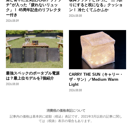
チ”が入った「疲れないリュッ
りにすると枕になる」クッショ
ク」！ 45周年記念のリフレクタ
ン！ 冷たくてふかふか
ー付き
2026.08.08
2026.08.09
最強スペックのポータブル電源
CARRY THE SUN（キャリー・
は？最上位モデルを7個紹介
ザ・サン）／Medium Warm
Light
2026.08.08
2026.08.08
消費税の価格表記について
記事内の価格は基本的に総額（税込）表記です。2021年3月以前の記事に関し
ては（税抜）表示の場合もあります。