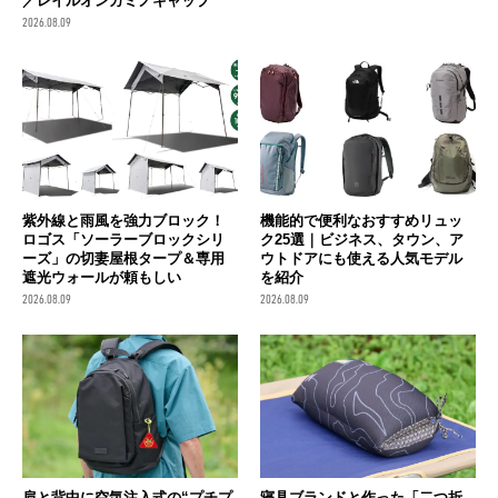
／レイルオンカミノキャップ
2026.08.09
紫外線と雨風を強力ブロック！
機能的で便利なおすすめリュッ
ロゴス「ソーラーブロックシリ
ク25選｜ビジネス、タウン、ア
ーズ」の切妻屋根タープ＆専用
ウトドアにも使える人気モデル
遮光ウォールが頼もしい
を紹介
2026.08.09
2026.08.09
肩と背中に空気注入式の“プチプ
寝具ブランドと作った「二つ折