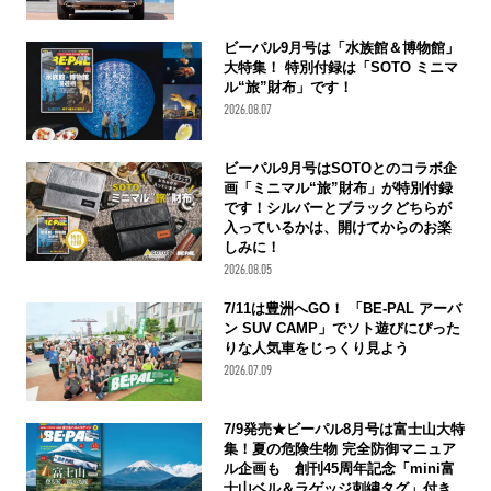
ビーパル9月号は「水族館＆博物館」
大特集！ 特別付録は「SOTO ミニマ
ル“旅”財布」です！
2026.08.07
ビーパル9月号はSOTOとのコラボ企
画「ミニマル“旅”財布」が特別付録
です！シルバーとブラックどちらが
入っているかは、開けてからのお楽
しみに！
2026.08.05
7/11は豊洲へGO！ 「BE-PAL アーバ
ン SUV CAMP」でソト遊びにぴった
りな人気車をじっくり見よう
2026.07.09
7/9発売★ビーパル8月号は富士山大特
集！夏の危険生物 完全防御マニュア
ル企画も 創刊45周年記念「mini富
士山ベル＆ラゲッジ刺繍タグ」付き