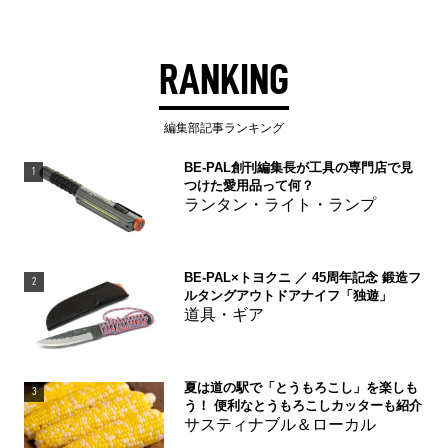
RANKING
編集部記事ランキング
BE-PAL創刊編集長が工具の専門店で見
1
つけた愛用品って何？
ランタン・ライト・ランプ
BE-PAL×トヨクニ ／ 45周年記念 鍛造フ
2
ルタングアウトドアナイフ「独遊」
道具・ギア
夏は道の駅で「とうもろこし」を楽しも
3
う！ 便利なとうもろこしカッターも紹介
サスティナブル＆ローカル