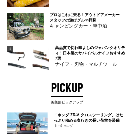
プロはこれに乗る！アウトドアメーカー
4
スタッフの遊びグルマ拝見
キャンピングカー・車中泊
高品質で切れ味よしのジャパンクオリテ
5
ィ！日本製のサバイバルナイフおすすめ
7選
ナイフ・刃物・マルチツール
PICKUP
編集部ピックアップ
「ホンダ ZR-V クロスツーリング」はた
っぷり積める奥行きの長い荷室を装備
【PR】ホンダ