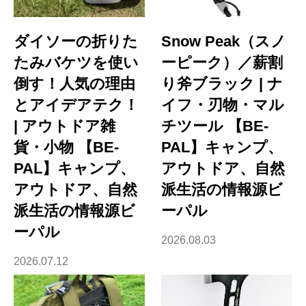
ダイソーの折りた
Snow Peak（スノ
たみバケツを使い
ーピーク）／薪割
倒す！人気の理由
り斧ブラック | ナ
とアイデアテク！
イフ・刃物・マル
| アウトドア雑
チツール 【BE-
貨・小物 【BE-
PAL】キャンプ、
PAL】キャンプ、
アウトドア、自然
アウトドア、自然
派生活の情報源ビ
派生活の情報源ビ
ーパル
ーパル
2026.08.03
2026.07.12