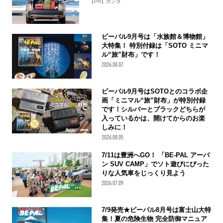
【PR】ホンダ
ビーパル9月号は「水族館＆博物館」
大特集！ 特別付録は「SOTO ミニマ
ル“旅”財布」です！
2026.08.07
ビーパル9月号はSOTOとのコラボ企
画「ミニマル“旅”財布」が特別付録
です！シルバーとブラックどちらが
入っているかは、開けてからのお楽
しみに！
2026.08.05
7/11は豊洲へGO！ 「BE-PAL アーバ
ン SUV CAMP」でソト遊びにぴった
りな人気車をじっくり見よう
2026.07.09
7/9発売★ビーパル8月号は富士山大特
集！夏の危険生物 完全防御マニュア