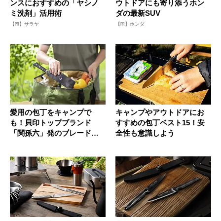
ンスにおすすめの「ヤシノ
ウトドアにも寄り添うホン
ミ洗剤」活用術
ダの最新SUV
【PR】サラヤ
【PR】ホンダ
愛用の包丁をキャンプで
キャンプやアウトドアにお
も！貝印トップブランド
すすめの包丁ベスト15！安
「関孫六」発のブレードガ
全性も意識しよう
ード