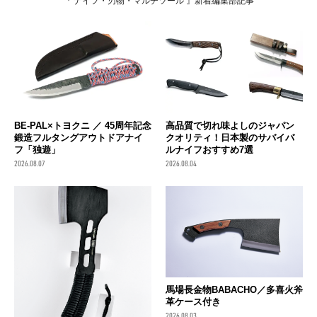
『 ナイフ・刃物・マルチツール 』新着編集部記事
BE-PAL×トヨクニ ／ 45周年記念
高品質で切れ味よしのジャパン
鍛造フルタングアウトドアナイ
クオリティ！日本製のサバイバ
フ「独遊」
ルナイフおすすめ7選
2026.08.07
2026.08.04
馬場長金物BABACHO／多喜火斧
革ケース付き
2026.08.03