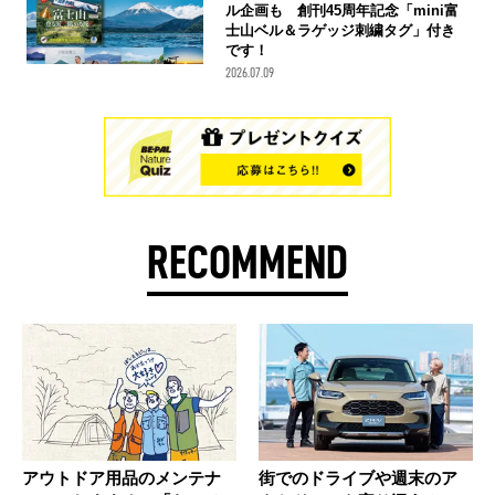
ル企画も 創刊45周年記念「mini富
士山ベル＆ラゲッジ刺繍タグ」付き
です！
2026.07.09
RECOMMEND
アウトドア用品のメンテナ
街でのドライブや週末のア