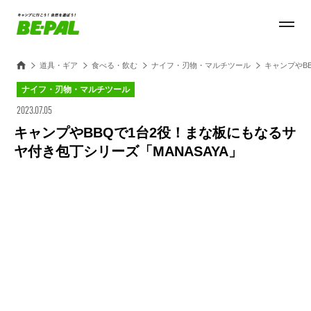
道具・ギア
食べる・飲む
ナイフ・刃物・マルチツール
キャンプやB
ナイフ・刃物・マルチツール
2023.07.05
キャンプやBBQで1台2役！まな板にもなるサ
ヤ付き包丁シリーズ「MANASAYA」
Loaded
:
27.14%
/
Unmute