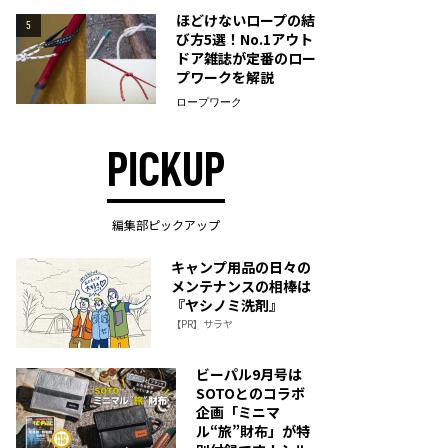
ほどけないロープの結
5
び方5選！No.1アウト
ドア雑誌が定番のロー
プワークを解説
ロープワーク
PICKUP
編集部ピックアップ
キャンプ用品の日々の
メンテナンスの相棒は
『ヤシノミ洗剤』
【PR】サラヤ
ビーパル9月号は
SOTOとのコラボ
企画「ミニマ
ル“旅”財布」が特