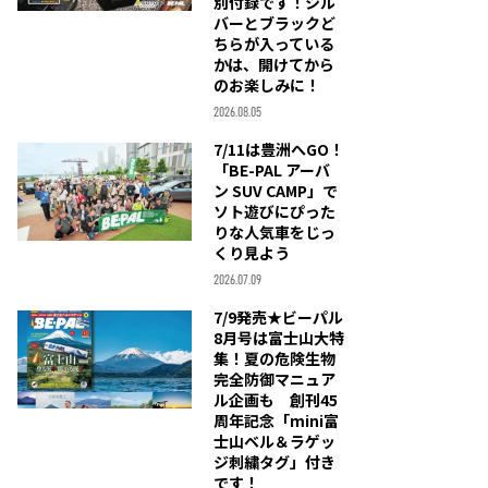
別付録です！シル
バーとブラックど
ちらが入っている
かは、開けてから
のお楽しみに！
2026.08.05
7/11は豊洲へGO！
「BE-PAL アーバ
ン SUV CAMP」で
ソト遊びにぴった
りな人気車をじっ
くり見よう
2026.07.09
7/9発売★ビーパル
8月号は富士山大特
集！夏の危険生物
完全防御マニュア
ル企画も 創刊45
周年記念「mini富
士山ベル＆ラゲッ
ジ刺繍タグ」付き
です！