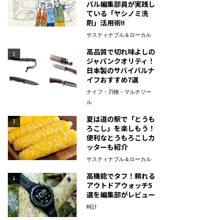
パル編集部員が実践し
ている「ヤシノミ洗
剤」活用術!!
サスティナブル＆ローカル
高品質で切れ味よしの
2
ジャパンクオリティ！
日本製のサバイバルナ
イフおすすめ7選
ナイフ・刃物・マルチツー
ル
夏は道の駅で「とうも
3
ろこし」を楽しもう！
便利なとうもろこしカ
ッターも紹介
サスティナブル＆ローカル
高機能でタフ！頼れる
4
アウトドアウォッチ5
選を編集部がレビュー
時計