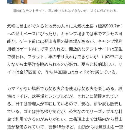
開放的なテントサイト。車の乗り入れはできないが、近くに停められる。
気軽に登山ができると地元の人々に人気の土岳（標高599.7ｍ）
への登山ベースにぴったり。キャンプ場までは車でアクセス可
能だ。ゲート前には登山者用の駐車場があるが、キャンプ場利
用者はゲート内まで車で入れる。開放的なテントサイトは芝生
で覆われ、フラット。車の乗り入れはできないが、山の中にあ
りながら太平洋を眺められるのが魅力。夏も比較的涼しい。サ
イトは全17区画で、うち14区画にはカマドが付属している。
カマドがない場所でも焚き火台を使えば焚き火を楽しめる。設
備はトイレ、炊事場とシンプルだが、きれいに清掃されてい
る。日中は管理人が常駐しているので、安心。薪や炭も販売し
ている。ゴミは持ち帰り制だが、公営なのでリーズナブルな料
金で利用できるのがありがたい。土岳頂上までは場内から登山
道が整備されていて、徒歩15分ほど。山頂からは筑波山を一望