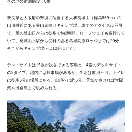
その他の宿泊施設：0棟
奈良県と大阪府の県境に位置する大和葛城山（標高959ｍ）の
山頂付近にある登山者向けキャンプ場。車でのアクセスは不可
で、麓の登山口からは徒歩で約2時間。ロープウェイも運行して
いて、葛城山上駅から受付のある葛城高原ロッジまでは20分、
そこからキャンプ場へは10分ほどだ。
テントサイトは15張が設営できる広場と、4基のデッキサイト
の2タイプ。場内には炊事場があるが、生水は飲用不可。トイレ
は徒歩5分の場所にある。山頂へは約5分。天気が良ければ大阪
湾や淡路島まで眺められる。