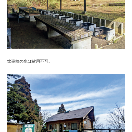
炊事棟の水は飲用不可。