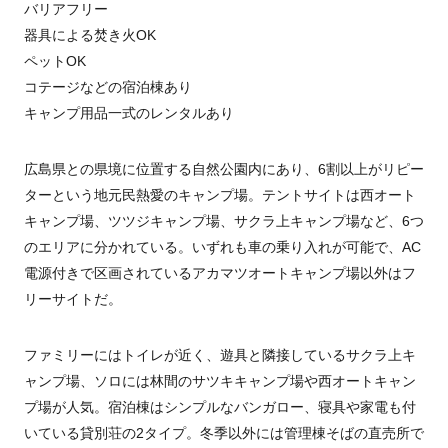
バリアフリー
器具による焚き火OK
ペットOK
コテージなどの宿泊棟あり
キャンプ用品一式のレンタルあり
広島県との県境に位置する自然公園内にあり、6割以上がリピー
ターという地元民熱愛のキャンプ場。テントサイトは西オート
キャンプ場、ツツジキャンプ場、サクラ上キャンプ場など、6つ
のエリアに分かれている。いずれも車の乗り入れが可能で、AC
電源付きで区画されているアカマツオートキャンプ場以外はフ
リーサイトだ。
ファミリーにはトイレが近く、遊具と隣接しているサクラ上キ
ャンプ場、ソロには林間のサツキキャンプ場や西オートキャン
プ場が人気。宿泊棟はシンプルなバンガロー、寝具や家電も付
いている貸別荘の2タイプ。冬季以外には管理棟そばの直売所で