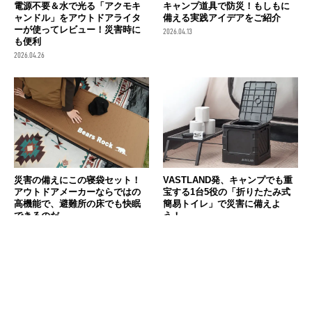
電源不要＆水で光る「アクモキ
キャンプ道具で防災！もしもに
ャンドル」をアウトドアライタ
備える実践アイデアをご紹介
ーが使ってレビュー！災害時に
2026.04.13
も便利
2026.04.26
災害の備えにこの寝袋セット！
VASTLAND発、キャンプでも重
アウトドアメーカーならではの
宝する1台5役の「折りたたみ式
高機能で、避難所の床でも快眠
簡易トイレ」で災害に備えよ
できるのだ
う！
2026.03.26
2026.02.12
消費税の価格表記について
記事内の価格は基本的に総額（税込）表記です。2021年3月以前の記事に関し
ては（税抜）表示の場合もあります。