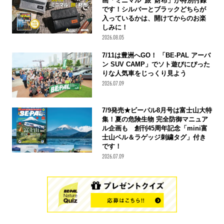
画「ミニマル“旅”財布」が特別付録
です！シルバーとブラックどちらが
入っているかは、開けてからのお楽
しみに！
2026.08.05
7/11は豊洲へGO！ 「BE-PAL アーバ
ン SUV CAMP」でソト遊びにぴった
りな人気車をじっくり見よう
2026.07.09
7/9発売★ビーパル8月号は富士山大特
集！夏の危険生物 完全防御マニュア
ル企画も 創刊45周年記念「mini富
士山ベル＆ラゲッジ刺繍タグ」付き
です！
2026.07.09