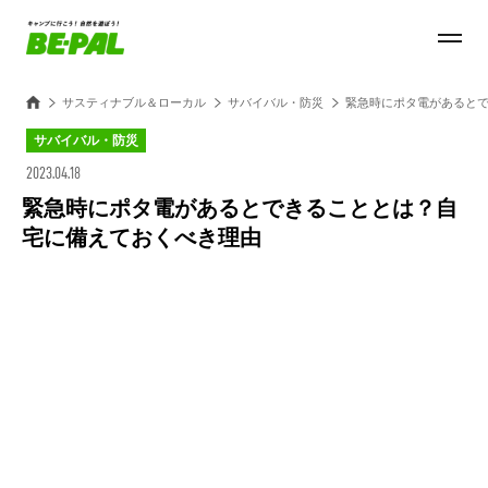
サスティナブル＆ローカル
サバイバル・防災
緊急時にポタ電があると
サバイバル・防災
2023.04.18
緊急時にポタ電があるとできることとは？自
宅に備えておくべき理由
Loaded
:
27.14%
/
Unmute