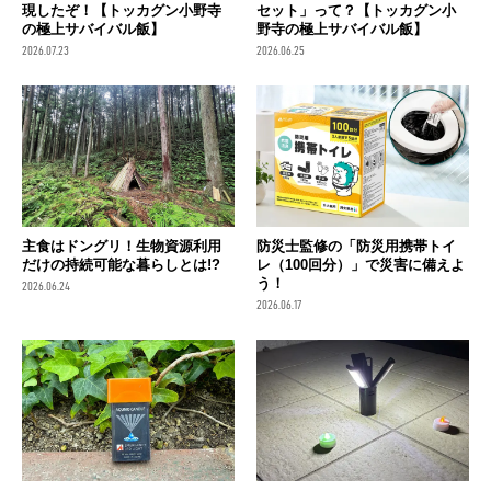
現したぞ！【トッカグン小野寺
セット」って？【トッカグン小
の極上サバイバル飯】
野寺の極上サバイバル飯】
2026.07.23
2026.06.25
主食はドングリ！生物資源利用
防災士監修の「防災用携帯トイ
だけの持続可能な暮らしとは!?
レ（100回分）」で災害に備えよ
う！
2026.06.24
2026.06.17