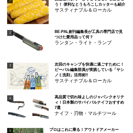
1
う！ 便利なとうもろこしカッターも紹介
サスティナブル＆ローカル
BE-PAL創刊編集長が工具の専門店で見
2
つけた愛用品って何？
ランタン・ライト・ランプ
次回のキャンプを快適に過ごすために！
3
ビーパル編集部員が実践している「ヤシ
ノミ洗剤」活用術!!
サスティナブル＆ローカル
高品質で切れ味よしのジャパンクオリテ
4
ィ！日本製のサバイバルナイフおすすめ
7選
ナイフ・刃物・マルチツール
プロはこれに乗る！アウトドアメーカー
5