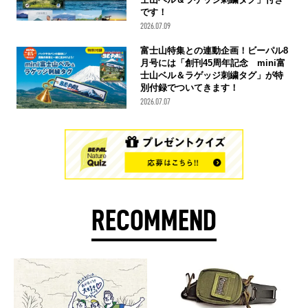
です！
2026.07.09
富士山特集との連動企画！ビーパル8
月号には「創刊45周年記念 mini富
士山ベル＆ラゲッジ刺繍タグ」が特
別付録でついてきます！
2026.07.07
RECOMMEND