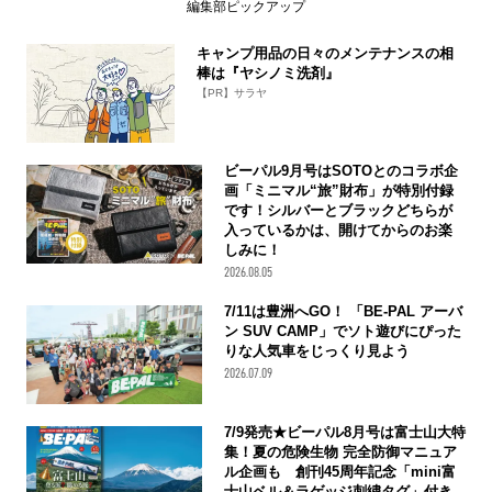
編集部ピックアップ
キャンプ用品の日々のメンテナンスの相
棒は『ヤシノミ洗剤』
【PR】サラヤ
ビーパル9月号はSOTOとのコラボ企
画「ミニマル“旅”財布」が特別付録
です！シルバーとブラックどちらが
入っているかは、開けてからのお楽
しみに！
2026.08.05
7/11は豊洲へGO！ 「BE-PAL アーバ
ン SUV CAMP」でソト遊びにぴった
りな人気車をじっくり見よう
2026.07.09
7/9発売★ビーパル8月号は富士山大特
集！夏の危険生物 完全防御マニュア
ル企画も 創刊45周年記念「mini富
士山ベル＆ラゲッジ刺繍タグ」付き