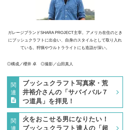
ガレージブランドSHARA PROJECT主宰。アメリカ在住のとき
にブッシュクラフトに出会い、自身のスタイルとして取り入れ
ている。狩猟やウルトラライトにも造詣が深い。
◎構成／櫻井 卓 ◎撮影／山田真人
ブッシュクラフト写真家・荒
関
井裕介さんの「サバイバル７
連
つ道具」を拝見！
火をおこせる男になりたい！
関
ブッシュクラフト達人の「超
連