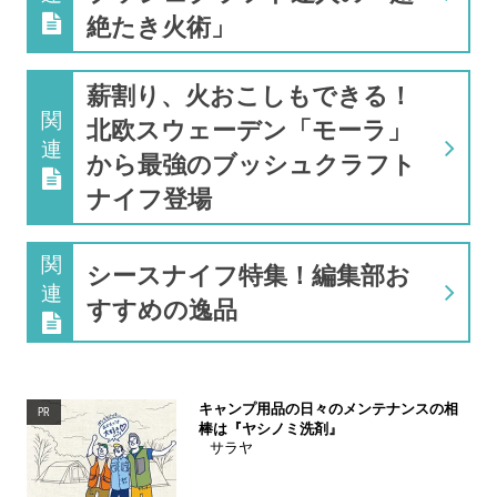
絶たき火術」
薪割り、火おこしもできる！
関
北欧スウェーデン「モーラ」
連
から最強のブッシュクラフト
ナイフ登場
関
シースナイフ特集！編集部お
連
すすめの逸品
キャンプ用品の日々のメンテナンスの相
PR
棒は『ヤシノミ洗剤』
サラヤ