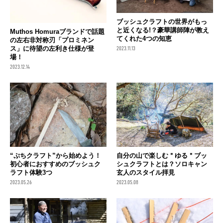
ブッシュクラフトの世界がもっ
と近くなる!？豪華講師陣が教え
Muthos Homuraブランドで話題
てくれた4つの知恵
の左右非対称刃「プロミネン
ス」に待望の左利き仕様が登
2023.11.13
場！
2023.12.14
“ぷちクラフト”から始めよう！
自分の山で楽しむ＂ゆる＂ブッ
初心者におすすめのブッシュク
シュクラフトとは？ソロキャン
ラフト体験3つ
玄人のスタイル拝見
2023.05.26
2023.05.08