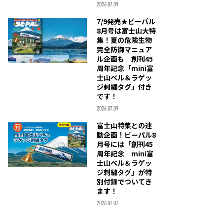
2026.07.09
7/9発売★ビーパル
8月号は富士山大特
集！夏の危険生物
完全防御マニュア
ル企画も 創刊45
周年記念「mini富
士山ベル＆ラゲッ
ジ刺繍タグ」付き
です！
2026.07.09
富士山特集との連
動企画！ビーパル8
月号には「創刊45
周年記念 mini富
士山ベル＆ラゲッ
ジ刺繍タグ」が特
別付録でついてき
ます！
2026.07.07