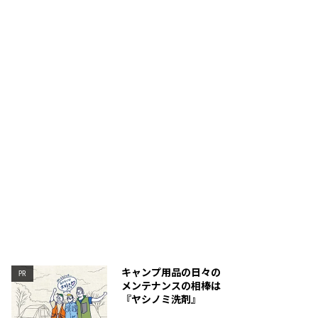
メッシュ生地、靴紐にリサイクル・ポリエステルを使
アキレス腱まで包み込む形
も指を通しやすい。
キャンプ用品の日々の
PR
メンテナンスの相棒は
『ヤシノミ洗剤』