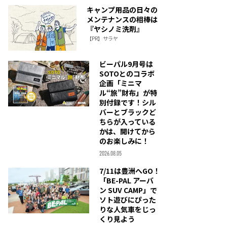
キャンプ用品の日々の
メンテナンスの相棒は
『ヤシノミ洗剤』
【PR】サラヤ
ビーパル9月号は
SOTOとのコラボ
企画「ミニマ
ル“旅”財布」が特
別付録です！シル
バーとブラックど
ちらが入っている
かは、開けてから
のお楽しみに！
2026.08.05
7/11は豊洲へGO！
「BE-PAL アーバ
ン SUV CAMP」で
ソト遊びにぴった
りな人気車をじっ
くり見よう