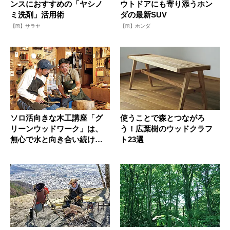
ンスにおすすめの「ヤシノ
ウトドアにも寄り添うホン
ミ洗剤」活用術
ダの最新SUV
【PR】サラヤ
【PR】ホンダ
ソロ活向きな木工講座「グ
使うことで森とつながろ
リーンウッドワーク」は、
う！広葉樹のウッドクラフ
無心で水と向き合い続ける
ト23選
時間