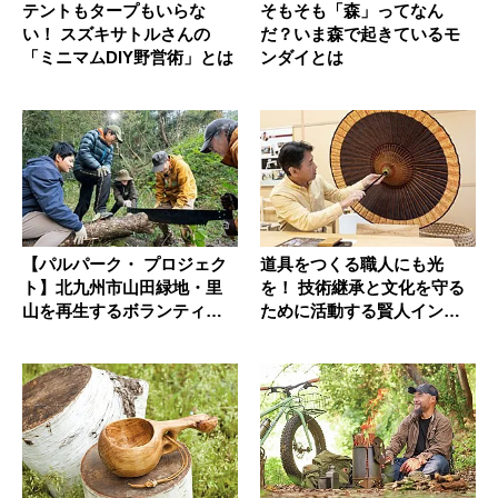
テントもタープもいらな
そもそも「森」ってなん
い！ スズキサトルさんの
だ？いま森で起きているモ
「ミニマムDIY野営術」とは
ンダイとは
【パルパーク・ プロジェク
道具をつくる職人にも光
ト】北九州市山田緑地・里
を！ 技術継承と文化を守る
山を再生するボランティア
ために活動する賢人インタ
講座の...
ビュー