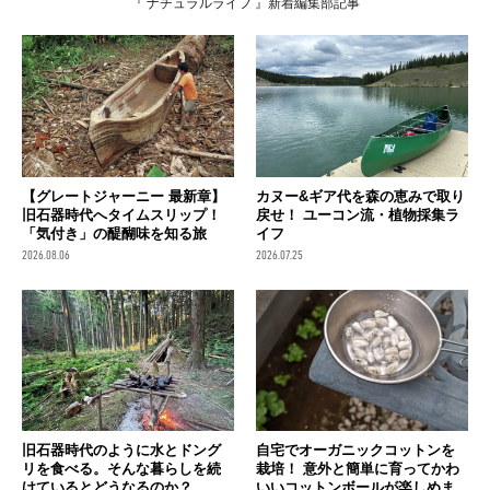
『 ナチュラルライフ 』新着編集部記事
【グレートジャーニー 最新章】
カヌー&ギア代を森の恵みで取り
旧石器時代へタイムスリップ！
戻せ！ ユーコン流・植物採集ラ
「気付き」の醍醐味を知る旅
イフ
2026.08.06
2026.07.25
旧石器時代のように水とドング
自宅でオーガニックコットンを
リを食べる。そんな暮らしを続
栽培！ 意外と簡単に育ってかわ
けているとどうなるのか？
いいコットンボールが楽しめま