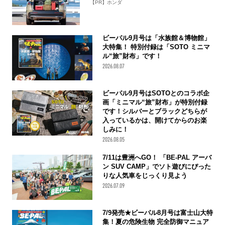
【PR】ホンダ
ビーパル9月号は「水族館＆博物館」
大特集！ 特別付録は「SOTO ミニマ
ル“旅”財布」です！
2026.08.07
ビーパル9月号はSOTOとのコラボ企
画「ミニマル“旅”財布」が特別付録
です！シルバーとブラックどちらが
入っているかは、開けてからのお楽
しみに！
2026.08.05
7/11は豊洲へGO！ 「BE-PAL アーバ
ン SUV CAMP」でソト遊びにぴった
りな人気車をじっくり見よう
2026.07.09
7/9発売★ビーパル8月号は富士山大特
集！夏の危険生物 完全防御マニュア