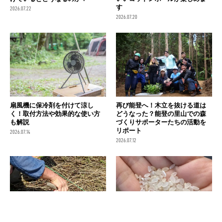
す
2026.07.22
2026.07.20
扇風機に保冷剤を付けて涼し
再び能登へ！木立を抜ける道は
く！取付方法や効果的な使い方
どうなった？能登の里山での森
も解説
づくりサポーターたちの活動を
リポート
2026.07.14
2026.07.12