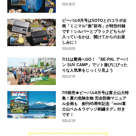
2026.08.07
ビーパル9月号はSOTOとのコラボ企
画「ミニマル“旅”財布」が特別付録
です！シルバーとブラックどちらが
入っているかは、開けてからのお楽
しみに！
2026.08.05
7/11は豊洲へGO！ 「BE-PAL アーバ
ン SUV CAMP」でソト遊びにぴった
りな人気車をじっくり見よう
2026.07.09
7/9発売★ビーパル8月号は富士山大特
集！夏の危険生物 完全防御マニュア
ル企画も 創刊45周年記念「mini富
士山ベル＆ラゲッジ刺繍タグ」付き
です！
2026.07.09