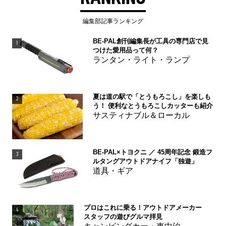
編集部記事ランキング
BE-PAL創刊編集長が工具の専門店で見
1
つけた愛用品って何？
ランタン・ライト・ランプ
夏は道の駅で「とうもろこし」を楽しも
2
う！ 便利なとうもろこしカッターも紹介
サスティナブル＆ローカル
BE-PAL×トヨクニ ／ 45周年記念 鍛造フ
3
ルタングアウトドアナイフ「独遊」
道具・ギア
プロはこれに乗る！アウトドアメーカー
4
スタッフの遊びグルマ拝見