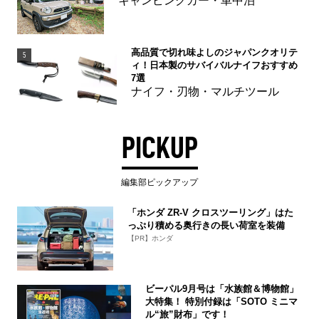
キャンピングカー・車中泊
高品質で切れ味よしのジャパンクオリテ
5
ィ！日本製のサバイバルナイフおすすめ
7選
ナイフ・刃物・マルチツール
PICKUP
編集部ピックアップ
「ホンダ ZR-V クロスツーリング」はた
っぷり積める奥行きの長い荷室を装備
【PR】ホンダ
ビーパル9月号は「水族館＆博物館」
大特集！ 特別付録は「SOTO ミニマ
ル“旅”財布」です！