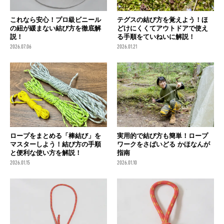
これなら安心！プロ級ビニール
テグスの結び方を覚えよう！ほ
の紐が緩まない結び方を徹底解
どけにくくてアウトドアで使え
説！
る手順をていねいに解説！
2026.07.06
2026.01.21
ロープをまとめる「棒結び」を
実用的で結び方も簡単！ロープ
マスターしよう！結び方の手順
ワークをさばいどる かほなんが
と便利な使い方を解説！
指南
2026.01.15
2026.01.10