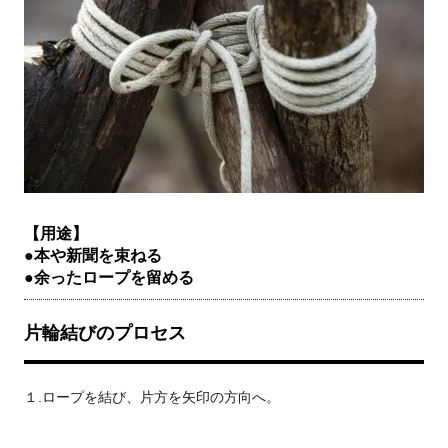
【用途】
●本や新聞を束ねる
●余ったロープを留める
片輪結びのプロセス
１.ロープを結び、片方を矢印の方向へ。