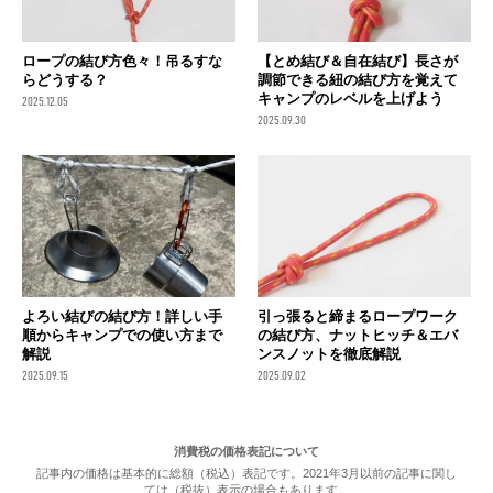
ロープの結び方色々！吊るすな
【とめ結び＆自在結び】長さが
らどうする？
調節できる紐の結び方を覚えて
キャンプのレベルを上げよう
2025.12.05
2025.09.30
よろい結びの結び方！詳しい手
引っ張ると締まるロープワーク
順からキャンプでの使い方まで
の結び方、ナットヒッチ＆エバ
解説
ンスノットを徹底解説
2025.09.15
2025.09.02
消費税の価格表記について
記事内の価格は基本的に総額（税込）表記です。2021年3月以前の記事に関し
ては（税抜）表示の場合もあります。