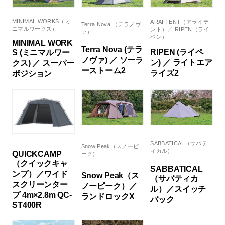
MINIMAL WORKS（ミ
ARAI TENT（アライテ
Terra Nova （テラノヴ
ニマルワークス）
ント）／ RIPEN（ライ
ァ）
ペン）
MINIMAL WORK
Terra Nova (テラ
RIPEN (ライペ
S (ミニマルワー
ノヴァ) ／ ソーラ
ン) ／ ライトエア
クス) ／ スーパー
ーストーム2
ライズ2
ポジション
SABBATICAL（サバテ
Snow Peak（スノーピ
ィカル）
QUICKCAMP
ーク）
（クイックキャ
SABBATICAL
ンプ）／ワイド
Snow Peak（ス
（サバティカ
スクリーンター
ノーピーク）／
ル）／スイッチ
プ 4m×2.8m QC-
ランドロックX
バック
ST400R