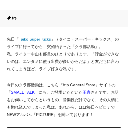
b*p
先日「
Taiko Super Kicks
」（タイコ・スーパー・キックス）の
ライブに行ってから、突如始まった「クラ部活動」。
私、ライター中山も部員のひとりであります。「貯金ができな
いのは、エンタメに使う出費が多いからだよ」と友だちに言わ
れてしまうほど、ライブ好きな私です。
今日のクラ部活動は、こちら『b*p General Store』サイトの
「
SMALL TALK
」
にも、ご登場いただいた
王舟
さんです。お話
をお伺いしてからというもの、音楽性だけでなく、その人柄に
も惚れ込んでしまった私は、あれから、ほぼ毎日ヘビロテで
NEWアルバム『PICTURE』を聞いております！