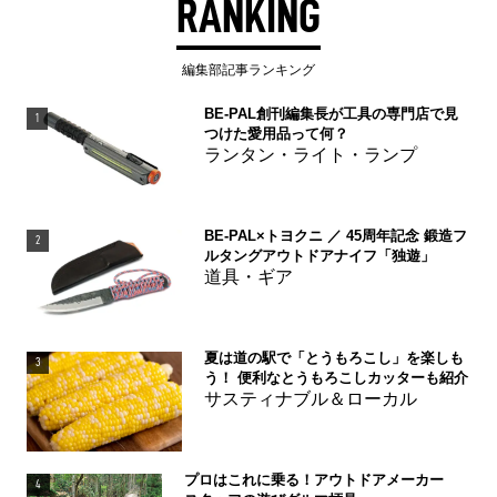
RANKING
編集部記事ランキング
BE-PAL創刊編集長が工具の専門店で見
1
つけた愛用品って何？
ランタン・ライト・ランプ
BE-PAL×トヨクニ ／ 45周年記念 鍛造フ
2
ルタングアウトドアナイフ「独遊」
道具・ギア
夏は道の駅で「とうもろこし」を楽しも
3
う！ 便利なとうもろこしカッターも紹介
サスティナブル＆ローカル
プロはこれに乗る！アウトドアメーカー
4