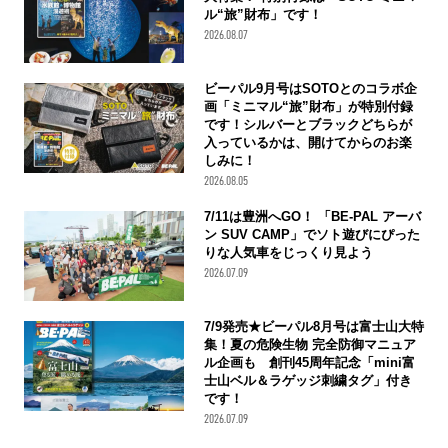
ル“旅”財布」です！
2026.08.07
ビーパル9月号はSOTOとのコラボ企
画「ミニマル“旅”財布」が特別付録
です！シルバーとブラックどちらが
入っているかは、開けてからのお楽
しみに！
2026.08.05
7/11は豊洲へGO！ 「BE-PAL アーバ
ン SUV CAMP」でソト遊びにぴった
りな人気車をじっくり見よう
2026.07.09
7/9発売★ビーパル8月号は富士山大特
集！夏の危険生物 完全防御マニュア
ル企画も 創刊45周年記念「mini富
士山ベル＆ラゲッジ刺繍タグ」付き
です！
2026.07.09