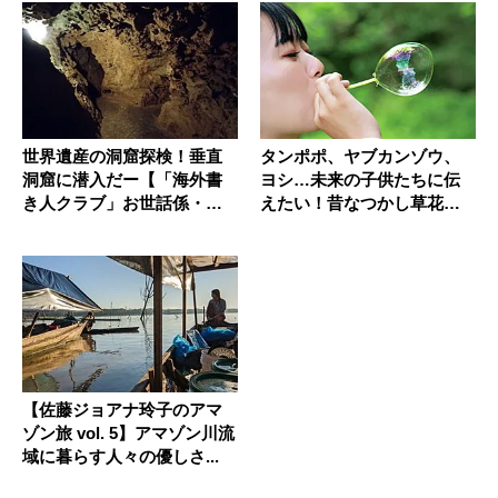
世界遺産の洞窟探検！垂直
タンポポ、ヤブカンゾウ、
洞窟に潜入だー【「海外書
ヨシ…未来の子供たちに伝
き人クラブ」お世話係・柳
えたい！昔なつかし草花遊
沢有紀夫...
び７選
【佐藤ジョアナ玲子のアマ
ゾン旅 vol. 5】アマゾン川流
域に暮らす人々の優しさ...