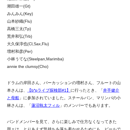
潮田雄一(Gt)
みんみん(Key)
山本紗織(Flu)
高橋三太(Tp)
荒井和弘(Trb)
大久保淳也(Cl,Sax,Flu)
増村和彦(Per)
小林うてな(Steelpan,Marimba)
annie the clumsy(Cho)
ドラムの岸田さん、パーカッションの増村さん、フルートの山
本さんは、
【b*pライブ探検部#1】
に行ったとき、「
井手健介
と母船
」に参加されていました。スチールパン、マリンバの小
林さんは、「
蓮沼執太フィル
」のメンバーでもあります。
バンドメンバーを見て、さらに楽しみで仕方なくなってきた
我々は、とりあえず気持ちを落ち着かせるためにも、ビールで