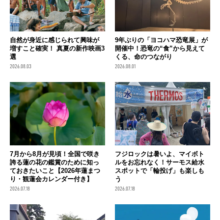
自然が身近に感じられて興味が
9年ぶりの「ヨコハマ恐竜展」が
増すこと確実！ 真夏の新作映画3
開催中！恐竜の“食”から見えて
選
くる、命のつながり
2026.08.03
2026.08.01
7月から8月が見頃！全国で咲き
フジロックは暑いよ、マイボト
誇る蓮の花の鑑賞のために知っ
ルをお忘れなく！サーモス給水
ておきたいこと【2026年蓮まつ
スポットで「輪投げ」も楽しも
り・観蓮会カレンダー付き】
う
2026.07.18
2026.07.18