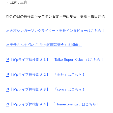
・出演：王舟
◎この日の探検部キャプテン＆文＝中山夏美 撮影＝廣田達也
≫天才シンガーソングライター・王舟インタビューはこちら！
≫王舟さんを招いて『b*p湘南音楽会』を開催。
»
【b*pライブ探検部＃１】 「Taiko Super Kicks」はこちら！
»
【b*pライブ探検部＃２】 「王舟」はこちら！
»
【b*pライブ探検部＃３】 「cero」はこちら！
»
【b*pライブ探検部＃４】 「Homecomings」はこちら！