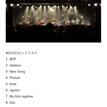
●3/13のセットリスト
1. 前半
2. tatebue
3. New Song
4. Picture
5. boat
6. uguisu
7. My first ragtime
8. Dixi