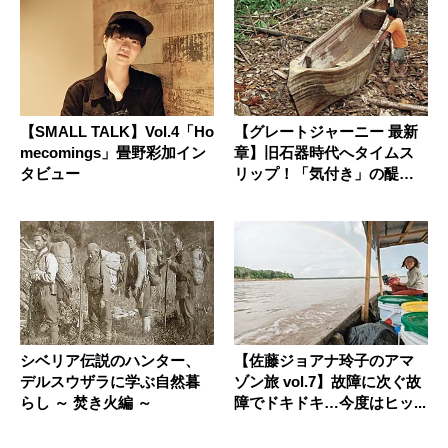
【SMALL TALK】Vol.4「Ho
【グレートジャーニー 最新
mecomings」畳野彩加イン
章】旧石器時代へタイムス
タビュー
リップ！「気付き」の醍醐
味を知...
シベリア伝説のハンター、
【佐藤ジョアナ玲子のアマ
デルスウザラに学ぶ自然暮
ゾン旅 vol.7】故障に次ぐ故
らし ～ 焚き火編 ～
障でドキドキ…今度はヒッ...