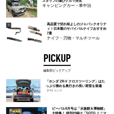
スタッフの遊びグルマ拝見
キャンピングカー・車中泊
高品質で切れ味よしのジャパンクオリテ
5
ィ！日本製のサバイバルナイフおすすめ
7選
ナイフ・刃物・マルチツール
PICKUP
編集部ピックアップ
「ホンダ ZR-V クロスツーリング」はた
っぷり積める奥行きの長い荷室を装備
【PR】ホンダ
ビーパル9月号は「水族館＆博物館」
大特集！ 特別付録は「SOTO ミニマ