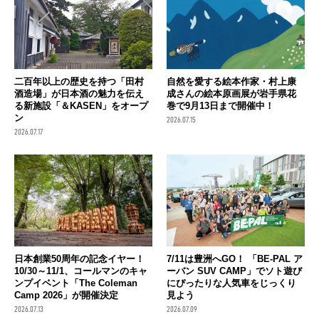
二百年以上の歴史を持つ「田村
自然を愛する絵本作家・村上康
酒造場」が日本酒の魅力を伝え
成さんの絵本原画展が岩手県花
る新施設「＆KASEN」をオープ
巻で9月13日まで開催中！
ン
2026.07.15
2026.07.17
日本創業50周年の記念イヤー！
7/11は豊洲へGO！ 「BE-PAL ア
10/30～11/1、コールマンのキャ
ーバン SUV CAMP」でソト遊び
ンプイベント「The Coleman
にぴったりな人気車をじっくり
Camp 2026」が開催決定
見よう
2026.07.13
2026.07.09