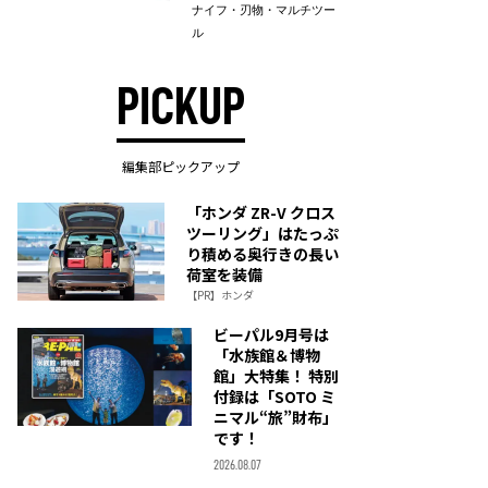
ナイフ・刃物・マルチツー
ル
PICKUP
編集部ピックアップ
「ホンダ ZR-V クロス
ツーリング」はたっぷ
り積める奥行きの長い
荷室を装備
【PR】ホンダ
ビーパル9月号は
「水族館＆博物
館」大特集！ 特別
付録は「SOTO ミ
ニマル“旅”財布」
です！
2026.08.07