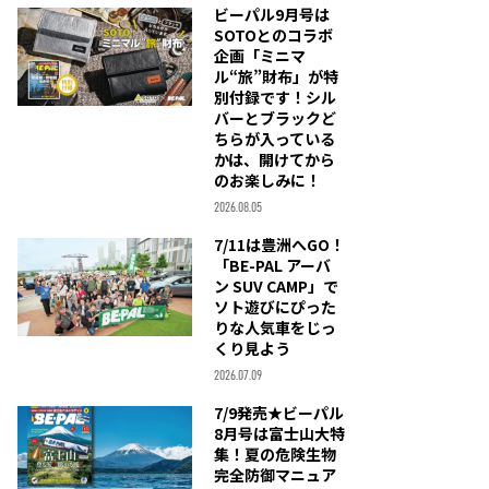
ビーパル9月号は
SOTOとのコラボ
企画「ミニマ
ル“旅”財布」が特
別付録です！シル
バーとブラックど
ちらが入っている
かは、開けてから
のお楽しみに！
2026.08.05
7/11は豊洲へGO！
「BE-PAL アーバ
ン SUV CAMP」で
ソト遊びにぴった
りな人気車をじっ
くり見よう
2026.07.09
7/9発売★ビーパル
8月号は富士山大特
集！夏の危険生物
完全防御マニュア