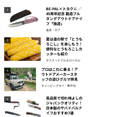
BE-PAL×トヨクニ ／
2
45周年記念 鍛造フル
タングアウトドアナイ
フ「独遊」
道具・ギア
夏は道の駅で「とうも
3
ろこし」を楽しもう！
便利なとうもろこしカ
ッターも紹介
サスティナブル＆ローカル
プロはこれに乗る！ア
4
ウトドアメーカースタ
ッフの遊びグルマ拝見
キャンピングカー・車中泊
高品質で切れ味よしの
5
ジャパンクオリティ！
日本製のサバイバルナ
イフおすすめ7選