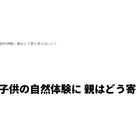
の自然体験に 親はどう寄り添えばいい？
 子供の自然体験に 親はどう
Loaded
:
100.00%
/