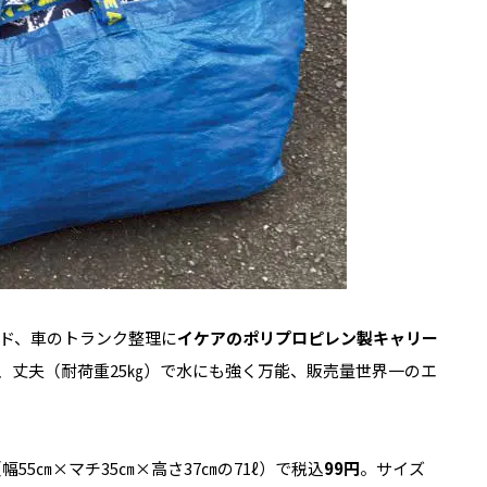
ド、車のトランク整理に
イケアのポリプロピレン製キャリー
、丈夫（耐荷重25㎏）で水にも強く万能、販売量世界一のエ
幅55㎝×マチ35㎝×高さ37㎝の71ℓ）で税込
99円
。サイズ