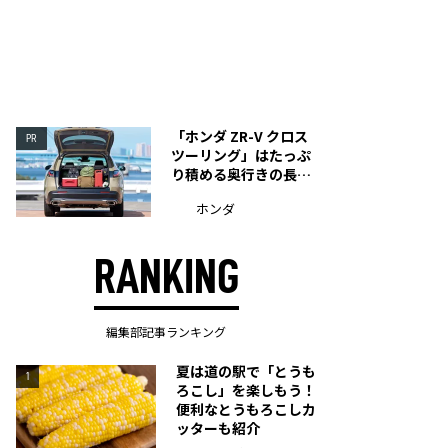
「ホンダ ZR-V クロス
PR
ツーリング」はたっぷ
り積める奥行きの長い
荷室を装備
ホンダ
RANKING
編集部記事ランキング
夏は道の駅で「とうも
1
ろこし」を楽しもう！
便利なとうもろこしカ
ッターも紹介