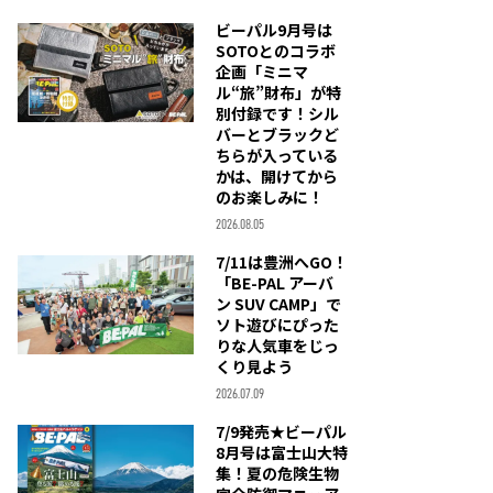
ビーパル9月号は
SOTOとのコラボ
企画「ミニマ
ル“旅”財布」が特
別付録です！シル
バーとブラックど
ちらが入っている
かは、開けてから
のお楽しみに！
2026.08.05
7/11は豊洲へGO！
「BE-PAL アーバ
ン SUV CAMP」で
ソト遊びにぴった
りな人気車をじっ
くり見よう
2026.07.09
7/9発売★ビーパル
8月号は富士山大特
集！夏の危険生物