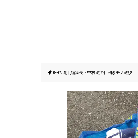
BE-PAL創刊編集長・中村 滋の目利きモノ選び