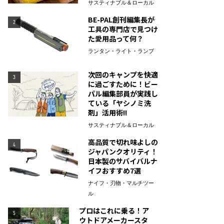
サスティナブル＆ローカル
BE-PAL創刊編集長が
2
工具の専門店で見つけ
た愛用品って何？
ランタン・ライト・ランプ
次回のキャンプを快適
3
に過ごすために！ビー
パル編集部員が実践し
ている「ヤシノミ洗
剤」活用術!!
サスティナブル＆ローカル
高品質で切れ味よしの
4
ジャパンクオリティ！
日本製のサバイバルナ
イフおすすめ7選
ナイフ・刃物・マルチツー
ル
プロはこれに乗る！ア
5
ウトドアメーカースタ