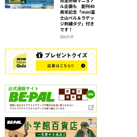
完全防御マニュア
ル企画も 創刊45
周年記念「mini富
士山ベル＆ラゲッ
ジ刺繍タグ」付き
です！
2026.07.09