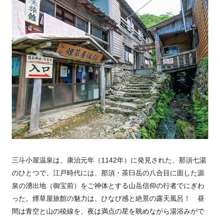
三斗小屋温泉は、康治元年（1142年）に発見された、那須七湯
のひとつで、江戸時代には、那須・茶臼岳の八合目に面した源
泉の湧出地（御宝前）をご神体とする山岳信仰の行者でにぎわ
った。煙草屋旅館の魅力は、ひなび感と絶景の露天風呂！ 昼
間は青空と山の稜線を、夜は満点の星を眺めながら湯浴みがで