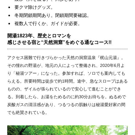
要クマ除けグッズ。
冬期閉鎖期間あり。閉鎖期間要確認。
複数人で行くか、ガイドが必要。
開湯1823年、歴史とロマンを
感じさせる宿と“天然洞窟”をめぐる通なコース!!
アクセス困難で行きづらかった天然の洞窟温泉『梶山元湯』。
その憧れの野湯が、地元の人によって整備され、2020年6月よ
り「秘湯ツアー」になった。参加すれば、ソロでも案内しても
らえる。所要時間は徒歩で約1時間。途中、急なスロープはある
ものの、ザイルが張られているので安心して進むことができ
る。到着したら、お湯をためるのに約30分お待ちを。ぬるめで
炭酸ガスの清涼感があり、つるつるの肌触りは秘湯愛好家の間
でも絶賛されている。