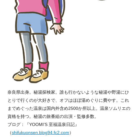
奈良県出身。秘湯探検家。誰も行かないような秘湯や野湯にひ
とりで行くのが大好きで、オフはほぼ湯めぐりに費やす。これ
までめぐった温泉は国内外含め2500か所以上。温泉ソムリエの
資格を持つ。秘湯の旅番組の出演・監修多数。
ブログ：『YOOMI’S 至福温泉日記』
（
shifukuonsen.blog94.fc2.com
）