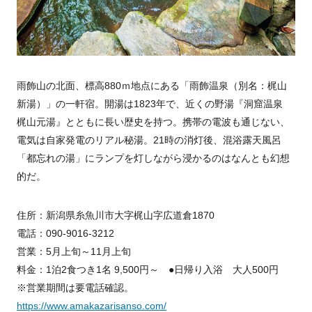
雨飾山の北面、標高880ｍ地点にある「雨飾温泉（別名：梶山
新湯）」の一軒宿。開湯は1823年で、近くの野湯『洞窟温泉
梶山元湯』とともに長い歴史を持つ。携帯の電波も通じない、
電気は自家発電のリアル秘湯。21時の消灯後、混浴露天風呂
「都忘れの湯」にランプを灯しながら浸かるのはなんとも幻想
的だ。
住所：新潟県糸魚川市大字梶山字広道倉1870
電話：090-9016-3212
営業：5月上旬～11月上旬
料金：1泊2食つき1名 9,500円～ ●日帰り入浴 大人500円
※営業期間は要電話確認。
https://www.amakazarisanso.com/