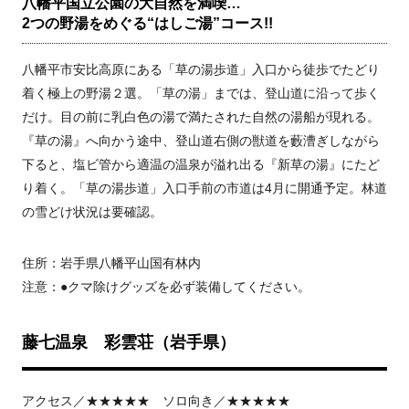
八幡平国立公園の大自然を満喫…
2つの野湯をめぐる“はしご湯”コース!!
八幡平市安比高原にある「草の湯歩道」入口から徒歩でたどり
着く極上の野湯２選。「草の湯」までは、登山道に沿って歩く
だけ。目の前に乳白色の湯で満たされた自然の湯船が現れる。
『草の湯』へ向かう途中、登山道右側の獣道を藪漕ぎしながら
下ると、塩ビ管から適温の温泉が溢れ出る『新草の湯』にたど
り着く。「草の湯歩道」入口手前の市道は4月に開通予定。林道
の雪どけ状況は要確認。
住所：岩手県八幡平山国有林内
注意：●クマ除けグッズを必ず装備してください。
藤七温泉 彩雲荘（岩手県）
アクセス／★★★★★ ソロ向き／★★★★★