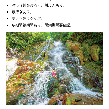
渡渉（川を渡る）、川歩きあり。
薮漕ぎあり。
要クマ除けグッズ。
冬期閉鎖期間あり。閉鎖期間要確認。