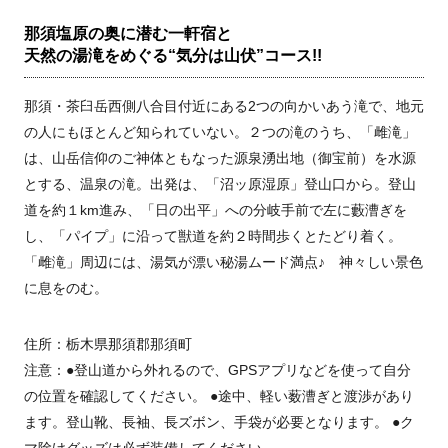
那須塩原の奥に潜む一軒宿と
天然の湯滝をめぐる“気分は山伏”コース!!
那須・茶臼岳西側八合目付近にある2つの向かいあう滝で、地元
の人にもほとんど知られていない。２つの滝のうち、「雌滝」
は、山岳信仰のご神体ともなった源泉湧出地（御宝前）を水源
とする、温泉の滝。出発は、「沼ッ原湿原」登山口から。登山
道を約１km進み、「日の出平」への分岐手前で左に藪漕ぎを
し、「パイプ」に沿って獣道を約２時間歩くとたどり着く。
「雌滝」周辺には、湯気が漂い秘湯ムード満点♪ 神々しい景色
に息をのむ。
住所：栃木県那須郡那須町
注意：●登山道から外れるので、GPSアプリなどを使って自分
の位置を確認してください。 ●途中、軽い薮漕ぎと渡渉があり
ます。登山靴、長袖、長ズボン、手袋が必要となります。 ●ク