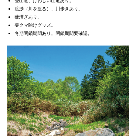
登山道、けわしい山道あり。
渡渉（川を渡る）、川歩きあり。
薮漕ぎあり。
要クマ除けグッズ。
冬期閉鎖期間あり。閉鎖期間要確認。