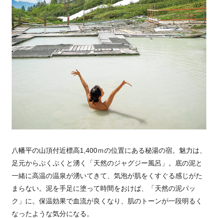
八幡平の山頂付近標高1,400ｍの位置にある秘湯の宿。魅力は、
足元からぷくぷくと湧く「天然のジャグジー風呂」。底の泥と
一緒に高温の温泉が湧いてきて、気泡が肌をくすぐる感じがた
まらない。泥を手足に塗って時間をおけば、「天然の泥パッ
ク」に。保温効果で血流が良くなり、肌のトーンが一段明るく
なったような気分になる。