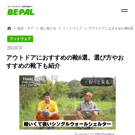
道具・ギア
身に着ける
フットウェア
アウトドアにおすすめの靴6選
フットウェア
2022.07.31
アウトドアにおすすめの靴6選。選び方やお
すすめの靴下も紹介
もっと見る
arrow_forward_ios
Powered by 
GliaStudios