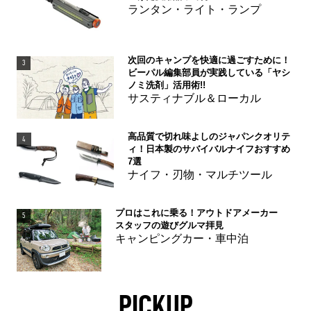
ランタン・ライト・ランプ
次回のキャンプを快適に過ごすために！
3
ビーパル編集部員が実践している「ヤシ
ノミ洗剤」活用術!!
サスティナブル＆ローカル
高品質で切れ味よしのジャパンクオリテ
4
ィ！日本製のサバイバルナイフおすすめ
7選
ナイフ・刃物・マルチツール
プロはこれに乗る！アウトドアメーカー
5
スタッフの遊びグルマ拝見
キャンピングカー・車中泊
PICKUP