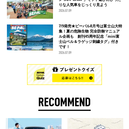
りな人気車をじっくり見よう
2026.07.09
7/9発売★ビーパル8月号は富士山大特
集！夏の危険生物 完全防御マニュア
ル企画も 創刊45周年記念「mini富
士山ベル＆ラゲッジ刺繍タグ」付き
です！
2026.07.09
RECOMMEND