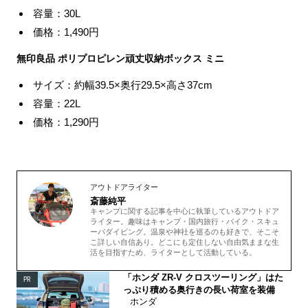
容量：30L
価格：1,490円
無印良品 ポリプロピレン頑丈収納ボックス ミニ
サイズ：約幅39.5×奥行29.5×高さ37cm
容量：22L
価格：1,290円
アウトドアライター
斎藤純平
キャンプに関する記事を中心に執筆しているアウトドア
ライター。趣味はキャンプ・国内旅行・バイク・スキュ
ーバダイビング。温泉や神社を巡るのも好きで、そこそ
こ詳しい自信あり。どこにも定住しない自由気ままな生
活を目指すため、ライターとして活動している。
「ホンダ ZR-V クロスツーリング」はた
PR
っぷり積める奥行きの長い荷室を装備
ホンダ