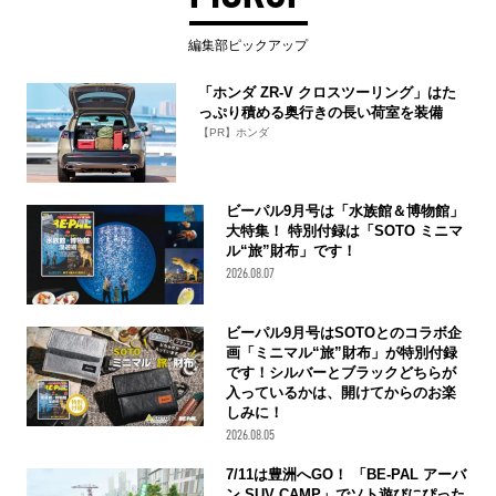
編集部ピックアップ
「ホンダ ZR-V クロスツーリング」はた
っぷり積める奥行きの長い荷室を装備
【PR】ホンダ
ビーパル9月号は「水族館＆博物館」
大特集！ 特別付録は「SOTO ミニマ
ル“旅”財布」です！
2026.08.07
ビーパル9月号はSOTOとのコラボ企
画「ミニマル“旅”財布」が特別付録
です！シルバーとブラックどちらが
入っているかは、開けてからのお楽
しみに！
2026.08.05
7/11は豊洲へGO！ 「BE-PAL アーバ
ン SUV CAMP」でソト遊びにぴった