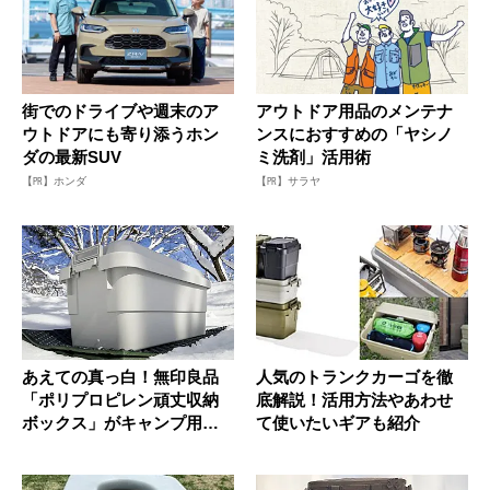
街でのドライブや週末のア
アウトドア用品のメンテナ
ウトドアにも寄り添うホン
ンスにおすすめの「ヤシノ
ダの最新SUV
ミ洗剤」活用術
【PR】ホンダ
【PR】サラヤ
あえての真っ白！無印良品
人気のトランクカーゴを徹
「ポリプロピレン頑丈収納
底解説！活用方法やあわせ
ボックス」がキャンプ用品
て使いたいギアも紹介
や防災用...