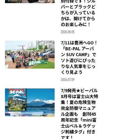
別付録です！シル
バーとブラックど
ちらが入っている
かは、開けてから
のお楽しみに！
2026.08.05
7/11は豊洲へGO！
「BE-PAL アーバ
ン SUV CAMP」で
ソト遊びにぴった
りな人気車をじっ
くり見よう
2026.07.09
7/9発売★ビーパル
8月号は富士山大特
集！夏の危険生物
完全防御マニュア
ル企画も 創刊45
周年記念「mini富
士山ベル＆ラゲッ
ジ刺繍タグ」付き
です！