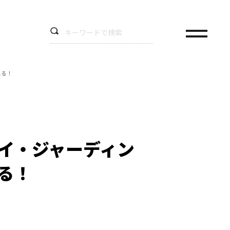
える！
イ・ジャーディン
える！