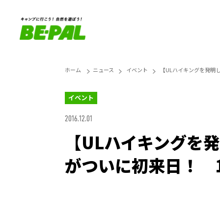
ホーム
ニュース
イベント
【ULハイキングを発明し
イベント
2016.12.01
【ULハイキングを
がついに初来日！ 1
Loaded
:
25.45%
Unmute