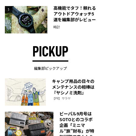
高機能でタフ！頼れる
5
アウトドアウォッチ5
選を編集部がレビュー
時計
PICKUP
編集部ピックアップ
キャンプ用品の日々の
メンテナンスの相棒は
『ヤシノミ洗剤』
【PR】サラヤ
ビーパル9月号は
SOTOとのコラボ
企画「ミニマ
ル“旅”財布」が特