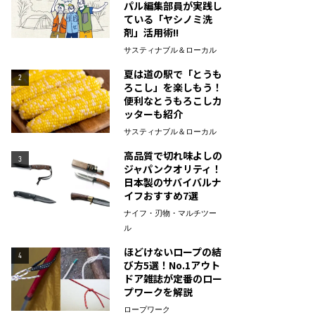
パル編集部員が実践し
ている「ヤシノミ洗
剤」活用術!!
サスティナブル＆ローカル
夏は道の駅で「とうも
2
ろこし」を楽しもう！
便利なとうもろこしカ
ッターも紹介
サスティナブル＆ローカル
高品質で切れ味よしの
3
ジャパンクオリティ！
日本製のサバイバルナ
イフおすすめ7選
ナイフ・刃物・マルチツー
ル
ほどけないロープの結
4
び方5選！No.1アウト
ドア雑誌が定番のロー
プワークを解説
ロープワーク