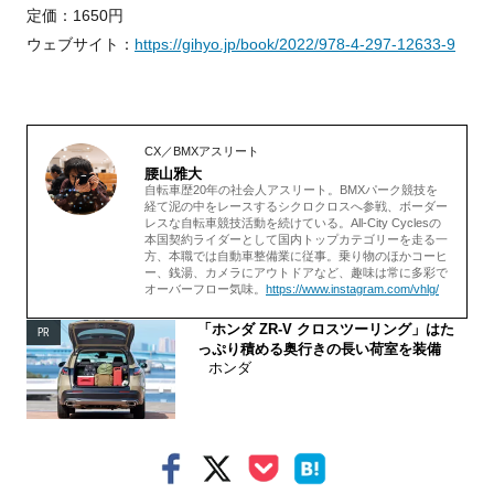
定価：1650円
ウェブサイト：
https://gihyo.jp/book/2022/978-4-297-12633-9
CX／BMXアスリート
腰山雅大
自転車歴20年の社会人アスリート。BMXパーク競技を
経て泥の中をレースするシクロクロスへ参戦、ボーダー
レスな自転車競技活動を続けている。All-City Cyclesの
本国契約ライダーとして国内トップカテゴリーを走る一
方、本職では自動車整備業に従事。乗り物のほかコーヒ
ー、銭湯、カメラにアウトドアなど、趣味は常に多彩で
オーバーフロー気味。
https://www.instagram.com/vhlg/
「ホンダ ZR-V クロスツーリング」はた
PR
っぷり積める奥行きの長い荷室を装備
ホンダ