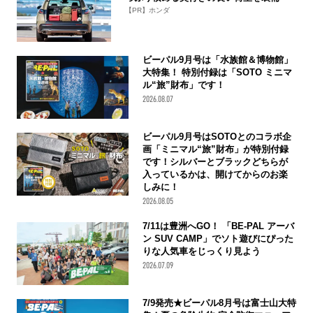
【PR】ホンダ
ビーパル9月号は「水族館＆博物館」
大特集！ 特別付録は「SOTO ミニマ
ル“旅”財布」です！
2026.08.07
ビーパル9月号はSOTOとのコラボ企
画「ミニマル“旅”財布」が特別付録
です！シルバーとブラックどちらが
入っているかは、開けてからのお楽
しみに！
2026.08.05
7/11は豊洲へGO！ 「BE-PAL アーバ
ン SUV CAMP」でソト遊びにぴった
りな人気車をじっくり見よう
2026.07.09
7/9発売★ビーパル8月号は富士山大特