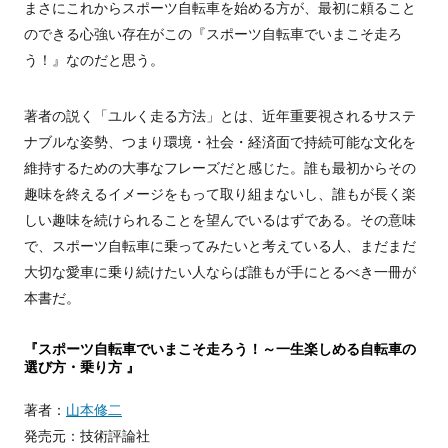
まさにこれからスポーツ自転車を始める方が、最初に頼ること
のできる心強い存在がこの『スポーツ自転車でいまこそ走ろ
う！』なのだと思う。
著者の説く「ユルく走る方法」とは、近年重要視されるサステ
ナブルな姿勢、つまり環境・社会・経済面で持続可能な文化を
維持するための大事なフレーズだと感じた。誰も最初からその
趣味を終えるイメージをもって取り組まないし、誰もが長く楽
しい趣味を続けられることを望んでいるはずである。その意味
で、スポーツ自転車に乗ってみたいと考えている人、まだまだ
大切な愛車に乗り続けたい人ならば誰もが手にとるべき一冊が
本書だ。
『スポーツ自転車でいまこそ走ろう！～一生楽しめる自転車の
選び方・乗り方 』
著者：
山本修二
発売元：技術評論社