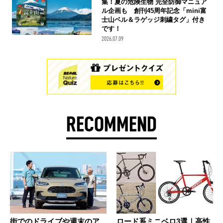
集！夏の危険生物 完全防御マニュア
ル企画も 創刊45周年記念「mini富
士山ベル＆ラゲッジ刺繍タグ」付き
です！
2026.07.09
RECOMMEND
街でのドライブや週末のア
ロード系ミニベロ3選｜高性