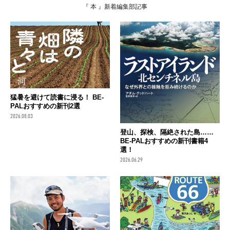
『 本 』新着編集部記事
猛暑を避けて読書に浸る！ BE-
PALおすすめの新刊2選
2026.08.03
登山、探検、隔絶された島……
BE-PALおすすめの新刊書籍4
選！
2026.06.29