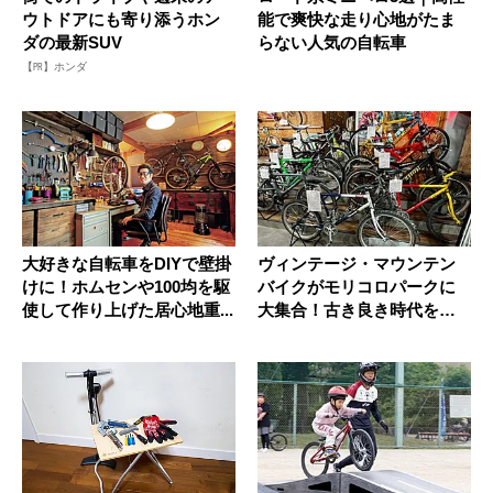
ウトドアにも寄り添うホン
能で爽快な走り心地がたま
ダの最新SUV
らない人気の自転車
【PR】ホンダ
大好きな自転車をDIYで壁掛
ヴィンテージ・マウンテン
けに！ホムセンや100均を駆
バイクがモリコロパークに
使して作り上げた居心地重...
大集合！古き良き時代を一
緒に振り...