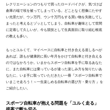
レクリエーションのつもりで買ったロードバイクが、気づけば
倉庫の端で埃を被ってしまっている。どことなく想像にたやす
い光景だが、ウン万円、ウン十万円もする買い物を失敗してし
まったと考えるとゾッとしてしまう。自転車が趣味として世間
に定着して久しいが、今も競技として生真面目に取り組む根底
の教えも多い。
もっとユルくて、マイペースに自転車と付き合える道しるべが
あれば、誰もが健康的に長い年月をかけて自転車と付き合える
のではなかろうか。いまからスポーツ自転車を手に取るあなた
に、また自転車には乗っているが違った楽しみ方を知りたいあ
なたに、いま手に取っていただきたい一冊『スポーツ自転車で
いまこそ走ろう！～一生楽しめる自転車の選び方・乗り方 』を
ご紹介したい。
スポーツ自転車が抱える問題を「ユルく走る」
提案で断ち切る