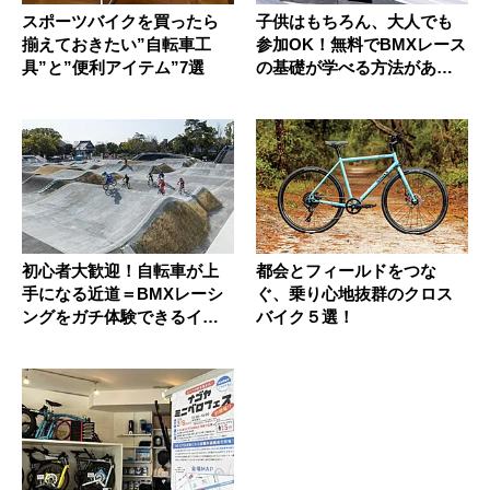
スポーツバイクを買ったら
子供はもちろん、大人でも
揃えておきたい”自転車工
参加OK！無料でBMXレース
具”と”便利アイテム”7選
の基礎が学べる方法があっ
た
初心者大歓迎！自転車が上
都会とフィールドをつな
手になる近道＝BMXレーシ
ぐ、乗り心地抜群のクロス
ングをガチ体験できるイベ
バイク５選！
ントが...