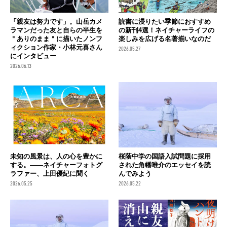
「親友は努力です」。山岳カメ
読書に浸りたい季節におすすめ
ラマンだった友と自らの半生を
の新刊4選！ネイチャーライフの
＂ありのまま＂に描いたノンフ
楽しみを広げる名著揃いなのだ
ィクション作家・小林元喜さん
2026.05.27
にインタビュー
2026.06.13
未知の風景は、人の心を豊かに
桜蔭中学の国語入試問題に採用
する。――ネイチャーフォトグ
された角幡唯介のエッセイを読
ラファー、上田優紀に聞く
んでみよう
2026.05.25
2026.05.22