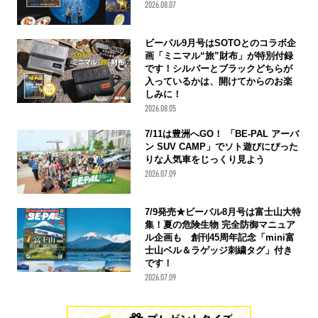
2026.08.07
ビーパル9月号はSOTOとのコラボ企
画「ミニマル“旅”財布」が特別付録
です！シルバーとブラックどちらが
入っているかは、開けてからのお楽
しみに！
2026.08.05
7/11は豊洲へGO！ 「BE-PAL アーバ
ン SUV CAMP」でソト遊びにぴった
りな人気車をじっくり見よう
2026.07.09
7/9発売★ビーパル8月号は富士山大特
集！夏の危険生物 完全防御マニュア
ル企画も 創刊45周年記念「mini富
士山ベル＆ラゲッジ刺繍タグ」付き
です！
2026.07.09