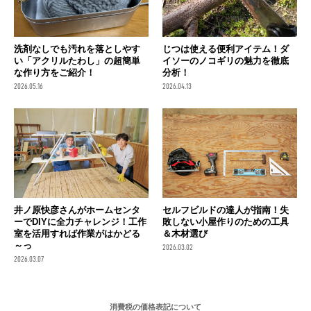
洗剤なしでも汚れを落としやす
じつは使える便利アイテム！ダ
い「アクリルたわし」の超簡単
イソーのノコギリの魅力を徹底
な作り方をご紹介！
分析！
2026.05.16
2026.04.13
井ノ原快彦さんがホームセンタ
セルフビルドの達人が指南！失
ーでDIYに全力チャレンジ！工作
敗しない小屋作りのための工具
室を活用すれば作業がはかどる
＆木材選び
～っ
2026.03.02
2026.03.07
消費税の価格表記について