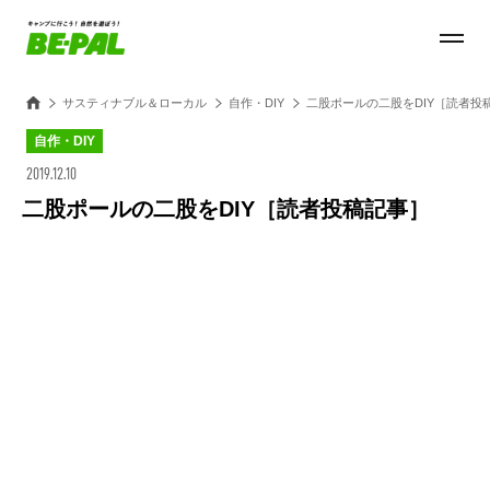
サスティナブル＆ローカル
自作・DIY
二股ポールの二股をDIY［読者投
自作・DIY
2019.12.10
二股ポールの二股をDIY［読者投稿記事］
Loaded
:
27.14%
/
Unmute