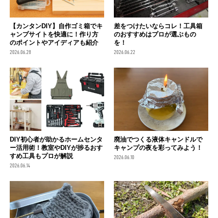
【カンタンDIY】自作ゴミ箱でキ
差をつけたいならコレ！工具箱
ャンプサイトを快適に！作り方
のおすすめはプロが選ぶもの
のポイントやアイディアも紹介
を！
2026.06.28
2026.06.22
DIY初心者が助かるホームセンタ
廃油でつくる液体キャンドルで
ー活用術！教室やDIYが捗るおす
キャンプの夜を彩ってみよう！
すめ工具もプロが解説
2026.06.10
2026.06.14