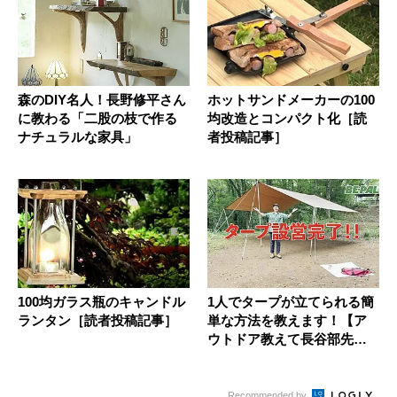
森のDIY名人！長野修平さん
ホットサンドメーカーの100
に教わる「二股の枝で作る
均改造とコンパクト化［読
ナチュラルな家具」
者投稿記事］
100均ガラス瓶のキャンドル
1人でタープが立てられる簡
ランタン［読者投稿記事］
単な方法を教えます！【ア
ウトドア教えて長谷部先
生】ター...
Recommended by