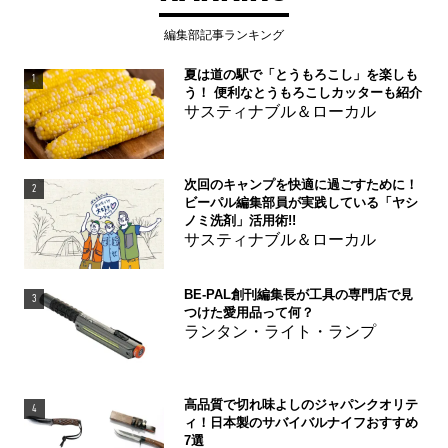
編集部記事ランキング
夏は道の駅で「とうもろこし」を楽しも
1
う！ 便利なとうもろこしカッターも紹介
サスティナブル＆ローカル
次回のキャンプを快適に過ごすために！
2
ビーパル編集部員が実践している「ヤシ
ノミ洗剤」活用術!!
サスティナブル＆ローカル
BE-PAL創刊編集長が工具の専門店で見
3
つけた愛用品って何？
ランタン・ライト・ランプ
高品質で切れ味よしのジャパンクオリテ
4
ィ！日本製のサバイバルナイフおすすめ
7選