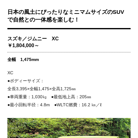
日本の風土にぴったりなミニマムサイズのSUV
で自然との一体感を楽しむ！
スズキ／ジムニー XC
￥1,804,000～
全幅 1,475mm
XC
●ボディーサイズ：
全長3,395×全幅1,475×全高1,725㎜
●車両重量：1,030㎏ ●最低地上高：205㎜
●最小回転半径：4.8m ●WLTC燃費：16.2 ㎞／ℓ