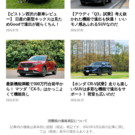
【ピストン西沢の新車レビュ
【アウディ「Q3」試乗】考え抜
ー】 日産の新型キックスは見た
かれた機能で遠出も快適！ いい
めGoodで遠出が超らくちん！
モノ感あふれるSUVなのだ
2026.07.15
2026.07.05
最新機能満載で300万円台前半か
【ホンダ CR-V試乗】走りも楽し
ら！ マツダ「CX-5」はかっこよ
いSUVは多彩な機能で遠出をサ
くて機能良し
ポート！ 荷室も広いのだ
2026.07.01
2026.06.25
消費税の価格表記について
記事内の価格は基本的に総額（税込）表記です。2021年3月以前の記事に関し
ては（税抜）表示の場合もあります。