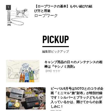
【ロープワークの基本】もやい結びの結
5
び方と用途
ロープワーク
PICKUP
編集部ピックアップ
キャンプ用品の日々のメンテナンスの相
棒は『ヤシノミ洗剤』
【PR】サラヤ
ビーパル9月号はSOTOとのコラボ企
画「ミニマル“旅”財布」が特別付録
です！シルバーとブラックどちらが
入っているかは、開けてからのお楽
しみに！