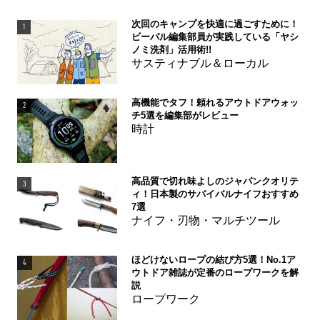
次回のキャンプを快適に過ごすために！
1
ビーパル編集部員が実践している「ヤシ
ノミ洗剤」活用術!!
サスティナブル＆ローカル
高機能でタフ！頼れるアウトドアウォッ
2
チ5選を編集部がレビュー
時計
高品質で切れ味よしのジャパンクオリテ
3
ィ！日本製のサバイバルナイフおすすめ
7選
ナイフ・刃物・マルチツール
ほどけないロープの結び方5選！No.1ア
4
ウトドア雑誌が定番のロープワークを解
説
ロープワーク