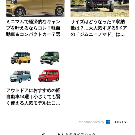
ミニマムで経済的なキャン
サイズはどうなった？収納
プを叶えるならコレ！軽自
量は？…大人気すぎる5ドア
動車＆コンパクトカー７選
の「ジムニーノマド」は本
気の四...
アウトドアにおすすめの軽
自動車14選｜小さくても賢
く使える人気モデルはこれ
だ〜！
Recommended by