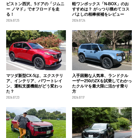
ピストン西沢、5ドアの「ジムニ
軽ワンボックス「N-BOX」のお
ー ノマド」でオフロードを走
すすめは？ がっつり積めてコス
る！
パよしの相棒候補をレビュー
2026.07.25
2026.07.24
マツダ新型CX-5は、エクステリ
入手困難な人気車、ランドクル
ア、インテリア、パワートレイ
ーザー250のZXを試乗してわかっ
ン、運転支援機能がどう変わっ
たクルマを最大限に活かす乗り
た？
方
2026.07.23
2026.07.17