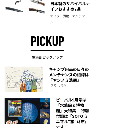
日本製のサバイバルナ
イフおすすめ7選
ナイフ・刃物・マルチツー
ル
PICKUP
編集部ピックアップ
キャンプ用品の日々の
メンテナンスの相棒は
『ヤシノミ洗剤』
【PR】サラヤ
ビーパル9月号は
「水族館＆博物
館」大特集！ 特別
付録は「SOTO ミ
ニマル“旅”財布」
です！