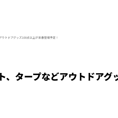
アウトドアグッズ100点以上が来春登場予定！
ト、タープなどアウトドアグッ
Loaded
:
100.00%
/