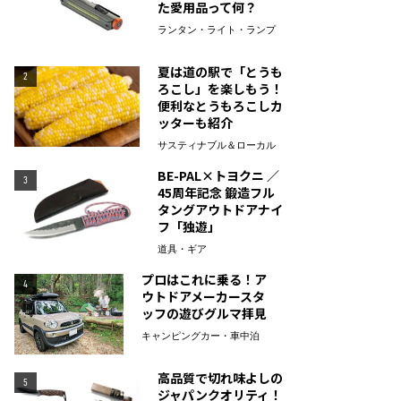
た愛用品って何？
ランタン・ライト・ランプ
夏は道の駅で「とうも
2
ろこし」を楽しもう！
便利なとうもろこしカ
ッターも紹介
サスティナブル＆ローカル
BE-PAL×トヨクニ ／
3
45周年記念 鍛造フル
タングアウトドアナイ
フ「独遊」
道具・ギア
プロはこれに乗る！ア
4
ウトドアメーカースタ
ッフの遊びグルマ拝見
キャンピングカー・車中泊
高品質で切れ味よしの
5
ジャパンクオリティ！