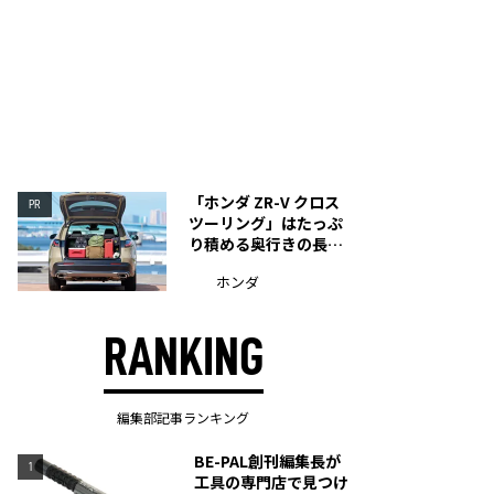
「ホンダ ZR-V クロス
PR
ツーリング」はたっぷ
り積める奥行きの長い
荷室を装備
ホンダ
RANKING
編集部記事ランキング
BE-PAL創刊編集長が
1
工具の専門店で見つけ