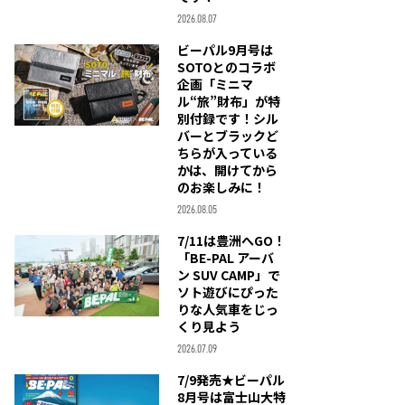
2026.08.07
ビーパル9月号は
SOTOとのコラボ
企画「ミニマ
ル“旅”財布」が特
別付録です！シル
バーとブラックど
ちらが入っている
かは、開けてから
のお楽しみに！
2026.08.05
7/11は豊洲へGO！
「BE-PAL アーバ
ン SUV CAMP」で
ソト遊びにぴった
りな人気車をじっ
くり見よう
2026.07.09
7/9発売★ビーパル
8月号は富士山大特