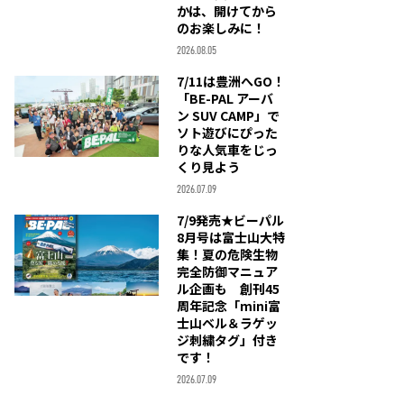
かは、開けてから
のお楽しみに！
2026.08.05
7/11は豊洲へGO！
「BE-PAL アーバ
ン SUV CAMP」で
ソト遊びにぴった
りな人気車をじっ
くり見よう
2026.07.09
7/9発売★ビーパル
8月号は富士山大特
集！夏の危険生物
完全防御マニュア
ル企画も 創刊45
周年記念「mini富
士山ベル＆ラゲッ
ジ刺繍タグ」付き
です！
2026.07.09