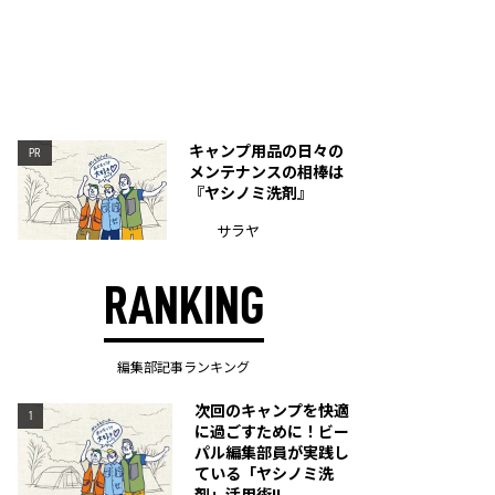
キャンプ用品の日々の
PR
メンテナンスの相棒は
『ヤシノミ洗剤』
サラヤ
RANKING
編集部記事ランキング
次回のキャンプを快適
1
に過ごすために！ビー
パル編集部員が実践し
ている「ヤシノミ洗
剤」活用術!!