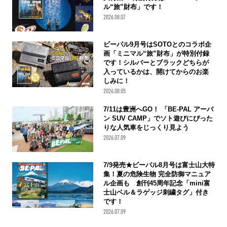
ル“旅”財布」です！
2026.08.07
ビーパル9月号はSOTOとのコラボ企
画「ミニマル“旅”財布」が特別付録
です！シルバーとブラックどちらが
入っているかは、開けてからのお楽
しみに！
2026.08.05
7/11は豊洲へGO！ 「BE-PAL アーバ
ン SUV CAMP」でソト遊びにぴった
りな人気車をじっくり見よう
2026.07.09
7/9発売★ビーパル8月号は富士山大特
集！夏の危険生物 完全防御マニュア
ル企画も 創刊45周年記念「mini富
士山ベル＆ラゲッジ刺繍タグ」付き
です！
2026.07.09