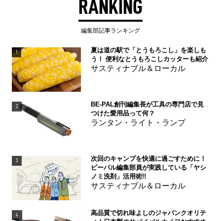
RANKING
編集部記事ランキング
夏は道の駅で「とうもろこし」を楽しも
1
う！ 便利なとうもろこしカッターも紹介
サスティナブル＆ローカル
BE-PAL創刊編集長が工具の専門店で見
2
つけた愛用品って何？
ランタン・ライト・ランプ
次回のキャンプを快適に過ごすために！
3
ビーパル編集部員が実践している「ヤシ
ノミ洗剤」活用術!!
サスティナブル＆ローカル
高品質で切れ味よしのジャパンクオリテ
4