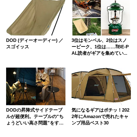
DOD (ディーオーディー) ／
3位はモンベル、2位はスノ
スゴイッス
ーピーク、1位は……⁈BE-P
AL読者がギアを集めてい...
DODの昇降式サイドテーブ
気になるギアはポチッ！202
ルが超便利。テーブルの“ち
2年にAmazonで売れたキャ
ょうどいい高さ問題”をすっ
ンプ用品ベスト30
き...