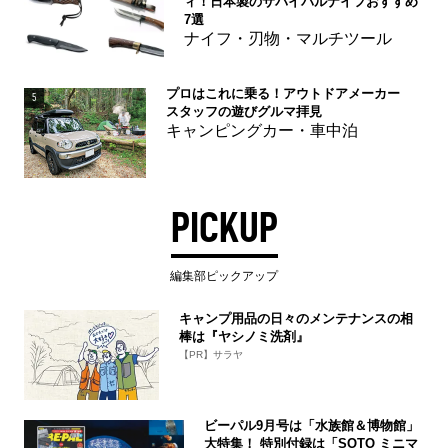
ィ！日本製のサバイバルナイフおすすめ
7選
ナイフ・刃物・マルチツール
プロはこれに乗る！アウトドアメーカー
5
スタッフの遊びグルマ拝見
キャンピングカー・車中泊
PICKUP
編集部ピックアップ
キャンプ用品の日々のメンテナンスの相
棒は『ヤシノミ洗剤』
【PR】サラヤ
ビーパル9月号は「水族館＆博物館」
大特集！ 特別付録は「SOTO ミニマ