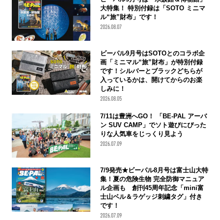
大特集！ 特別付録は「SOTO ミニマ
ル“旅”財布」です！
2026.08.07
ビーパル9月号はSOTOとのコラボ企
画「ミニマル“旅”財布」が特別付録
です！シルバーとブラックどちらが
入っているかは、開けてからのお楽
しみに！
2026.08.05
7/11は豊洲へGO！ 「BE-PAL アーバ
ン SUV CAMP」でソト遊びにぴった
りな人気車をじっくり見よう
2026.07.09
7/9発売★ビーパル8月号は富士山大特
集！夏の危険生物 完全防御マニュア
ル企画も 創刊45周年記念「mini富
士山ベル＆ラゲッジ刺繍タグ」付き
です！
2026.07.09