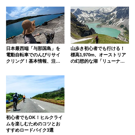
日本最西端「与那国島」を
山歩き初心者でも行ける！
電動自転車でのんびりサイ
標高1,970m、オーストリア
クリング！基本情報、注意
の幻想的な湖「リューナー
点、おす...
湖...
初心者でもOK！ヒルクライ
ムを楽しむためのコツとお
すすめロードバイク3選