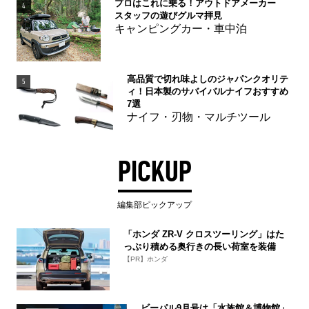
プロはこれに乗る！アウトドアメーカー
4
スタッフの遊びグルマ拝見
キャンピングカー・車中泊
高品質で切れ味よしのジャパンクオリテ
5
ィ！日本製のサバイバルナイフおすすめ
7選
ナイフ・刃物・マルチツール
PICKUP
編集部ピックアップ
「ホンダ ZR-V クロスツーリング」はた
っぷり積める奥行きの長い荷室を装備
【PR】ホンダ
ビーパル9月号は「水族館＆博物館」