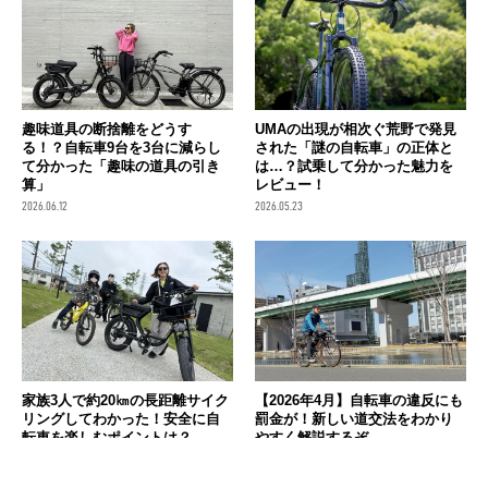
趣味道具の断捨離をどうす
UMAの出現が相次ぐ荒野で発見
る！？自転車9台を3台に減らし
された「謎の自転車」の正体と
て分かった「趣味の道具の引き
は…？試乗して分かった魅力を
算」
レビュー！
2026.06.12
2026.05.23
家族3人で約20㎞の長距離サイク
【2026年4月】自転車の違反にも
リングしてわかった！安全に自
罰金が！新しい道交法をわかり
転車を楽しむポイントは？
やすく解説するぞ
2026.05.22
2026.04.27