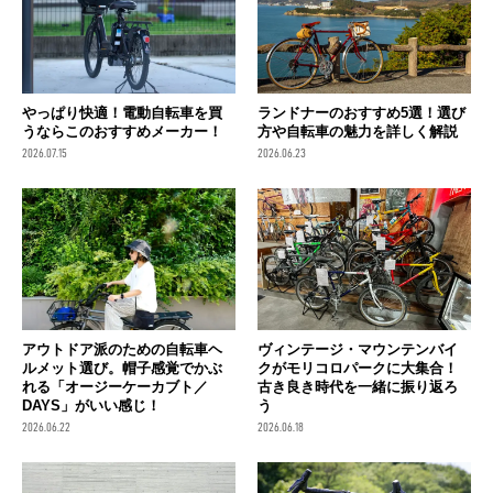
やっぱり快適！電動自転車を買
ランドナーのおすすめ5選！選び
うならこのおすすめメーカー！
方や自転車の魅力を詳しく解説
2026.07.15
2026.06.23
アウトドア派のための自転車ヘ
ヴィンテージ・マウンテンバイ
ルメット選び。帽子感覚でかぶ
クがモリコロパークに大集合！
れる「オージーケーカブト／
古き良き時代を一緒に振り返ろ
DAYS」がいい感じ！
う
2026.06.22
2026.06.18