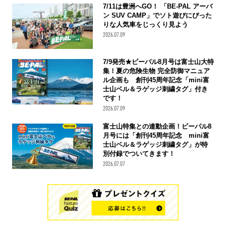
7/11は豊洲へGO！ 「BE-PAL アーバ
ン SUV CAMP」でソト遊びにぴった
りな人気車をじっくり見よう
2026.07.09
7/9発売★ビーパル8月号は富士山大特
集！夏の危険生物 完全防御マニュア
ル企画も 創刊45周年記念「mini富
士山ベル＆ラゲッジ刺繍タグ」付き
です！
2026.07.09
富士山特集との連動企画！ビーパル8
月号には「創刊45周年記念 mini富
士山ベル＆ラゲッジ刺繍タグ」が特
別付録でついてきます！
2026.07.07