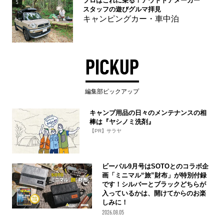
プロはこれに乗る！アウトドアメーカー
5
スタッフの遊びグルマ拝見
キャンピングカー・車中泊
PICKUP
編集部ピックアップ
キャンプ用品の日々のメンテナンスの相
棒は『ヤシノミ洗剤』
【PR】サラヤ
ビーパル9月号はSOTOとのコラボ企
画「ミニマル“旅”財布」が特別付録
です！シルバーとブラックどちらが
入っているかは、開けてからのお楽
しみに！
2026.08.05