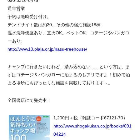
090-3316-0475
通年営業
予約は随時受け付け。
テントサイト数は約20、その他の宿泊施設18棟
温水洗浄便座あり。直火OK。ペットOK。コテージやバンガロ
ーあり。
http://www13.plala.or.jp/nasu-treehouse/
キャンプに行きたいけれど、踏み込めない……という方は、ま
ずはコテージ＆バンガローに泊まるのもアリですよ！初めて泊
まる場所にもぴったりな施設を掲載しております～。
全国書店にて発売中！
1,200円＋税（雑誌コード67121-70）
http://www.shogakukan.co.jp/books/091
04214