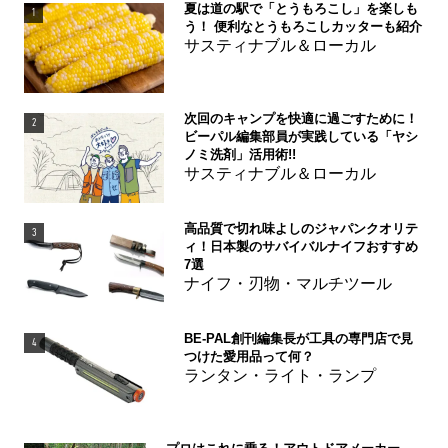
夏は道の駅で「とうもろこし」を楽しも
1
う！ 便利なとうもろこしカッターも紹介
サスティナブル＆ローカル
次回のキャンプを快適に過ごすために！
2
ビーパル編集部員が実践している「ヤシ
ノミ洗剤」活用術!!
サスティナブル＆ローカル
高品質で切れ味よしのジャパンクオリテ
3
ィ！日本製のサバイバルナイフおすすめ
7選
ナイフ・刃物・マルチツール
BE-PAL創刊編集長が工具の専門店で見
4
つけた愛用品って何？
ランタン・ライト・ランプ