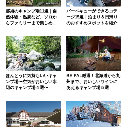
那須のキャンプ場11選｜自
バーベキューができるコテ
然体験・温泉など、ソロか
ージ15選｜泊まり＆日帰り
らファミリーまで楽しめる
のおすすめスポットを紹介
サイト...
ほんとうに気持ちいいキャ
BE-PAL厳選！北海道から九
ンプ場〜空気がおいしい水
州まで、おいしいワインに
辺のキャンプ場４選〜
あえるキャンプ場５選