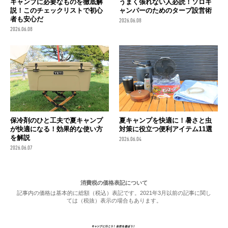
キャンプに必要なものを徹底解
うまく張れない人必読！ソロキ
説！このチェックリストで初心
ャンパーのためのタープ設営術
者も安心だ
2026.06.08
2026.06.08
保冷剤のひと工夫で夏キャンプ
夏キャンプを快適に！暑さと虫
が快適になる！効果的な使い方
対策に役立つ便利アイテム11選
を解説
2026.06.04
2026.06.07
消費税の価格表記について
記事内の価格は基本的に総額（税込）表記です。2021年3月以前の記事に関し
ては（税抜）表示の場合もあります。