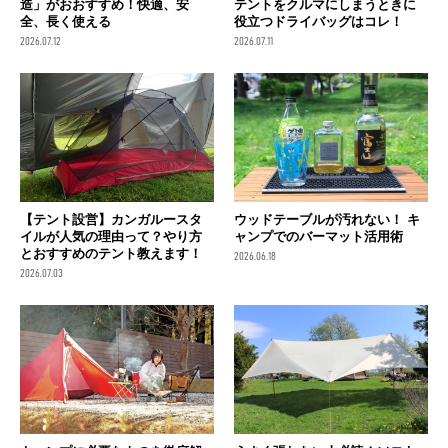
造」がおおすすめ！快適、安
テントをクルマにしまうときに
全、長く使える
役立つドライバッグはコレ！
2026.07.12
2026.07.11
【テント設営】カンガルースタ
ウッドテーブルが汚れない！ キ
イルが人気の理由って？やり方
ャンプでのバーマット活用術
とおすすめのテント教えます！
2026.06.18
2026.07.03