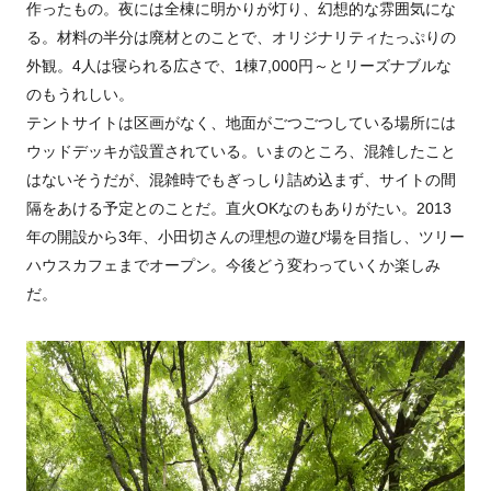
作ったもの。夜には全棟に明かりが灯り、幻想的な雰囲気にな
る。材料の半分は廃材とのことで、オリジナリティたっぷりの
外観。4人は寝られる広さで、1棟7,000円～とリーズナブルな
のもうれしい。
テントサイトは区画がなく、地面がごつごつしている場所には
ウッドデッキが設置されている。いまのところ、混雑したこと
はないそうだが、混雑時でもぎっしり詰め込まず、サイトの間
隔をあける予定とのことだ。直火OKなのもありがたい。2013
年の開設から3年、小田切さんの理想の遊び場を目指し、ツリー
ハウスカフェまでオープン。今後どう変わっていくか楽しみ
だ。