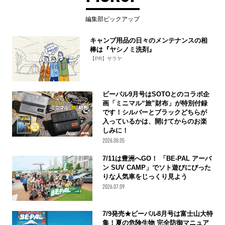
編集部ピックアップ
キャンプ用品の日々のメンテナンスの相
棒は『ヤシノミ洗剤』
【PR】サラヤ
ビーパル9月号はSOTOとのコラボ企
画「ミニマル“旅”財布」が特別付録
です！シルバーとブラックどちらが
入っているかは、開けてからのお楽
しみに！
2026.08.05
7/11は豊洲へGO！ 「BE-PAL アーバ
ン SUV CAMP」でソト遊びにぴった
りな人気車をじっくり見よう
2026.07.09
7/9発売★ビーパル8月号は富士山大特
集！夏の危険生物 完全防御マニュア