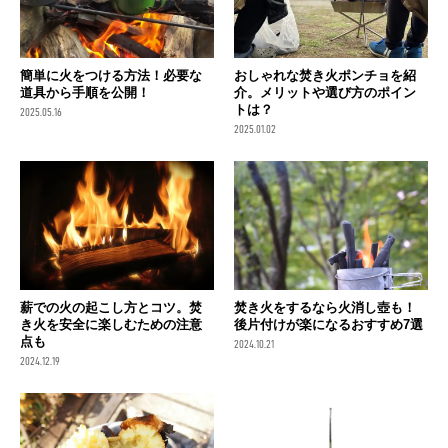
簡単に火をつける方法！必要な
おしゃれな焚き火ポンチョを紹
道具から手順を公開！
介。メリットや選び方のポイン
トは？
2025.05.16
2025.01.02
薪での火の起こし方とコツ。焚
焚き火をするなら火消し壺も！
き火を安全に楽しむための注意
後片付けが楽になるおすすめ7選
点も
2024.10.21
2024.12.19