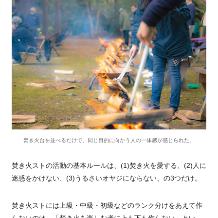
焚き火台を並べるだけで、同じ目的に向かう人の一体感が感じられた。
焚き火ストの活動の基本ルールは、(1)焚き火を愛する、(2)人に
迷惑をかけない、(3)うるさいオヤジにならない、の3つだけ。
焚き火ストには上級・中級・初級などのランク分けをあえて作
らないのは、「焚き火を楽しむ者に上も下も作らない」とい