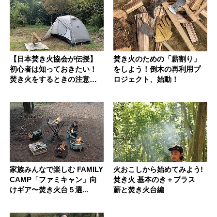
【日本焚き火協会が伝授】
焚き火のための「薪割り」
初心者は知っておきたい！
をしよう！倒木の再利用プ
焚き火をするときの注意点
ロジェクト、始動！
４つ
家族みんなで楽しむ FAMILY
火おこしから始めてみよう!
CAMP「ファミキャン」向
焚き火 基本のき＋プラス
けギア〜焚き火台５選...
薪と焚き火台編