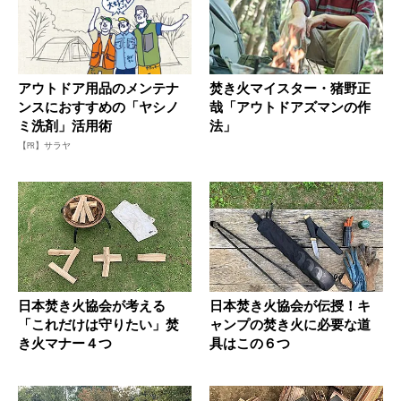
アウトドア用品のメンテナ
焚き火マイスター・猪野正
ンスにおすすめの「ヤシノ
哉「アウトドアズマンの作
ミ洗剤」活用術
法」
【PR】サラヤ
日本焚き火協会が考える
日本焚き火協会が伝授！キ
「これだけは守りたい」焚
ャンプの焚き火に必要な道
き火マナー４つ
具はこの６つ