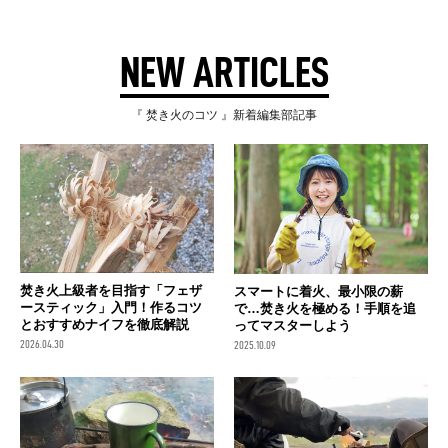
NEW ARTICLES
『 焚き火のコツ 』新着編集部記事
焚き火上級者を目指す「フェザ
スマートに着火、最小限の薪
ースティック」入門！作るコツ
で…焚き火を極める！手順を追
とおすすめナイフを徹底解説
ってマスターしよう
2026.04.30
2025.10.09