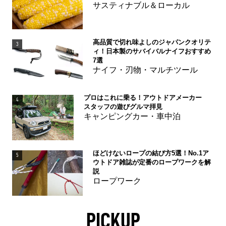
サスティナブル＆ローカル
高品質で切れ味よしのジャパンクオリテ
3
ィ！日本製のサバイバルナイフおすすめ
7選
ナイフ・刃物・マルチツール
プロはこれに乗る！アウトドアメーカー
4
スタッフの遊びグルマ拝見
キャンピングカー・車中泊
ほどけないロープの結び方5選！No.1ア
5
ウトドア雑誌が定番のロープワークを解
説
ロープワーク
PICKUP