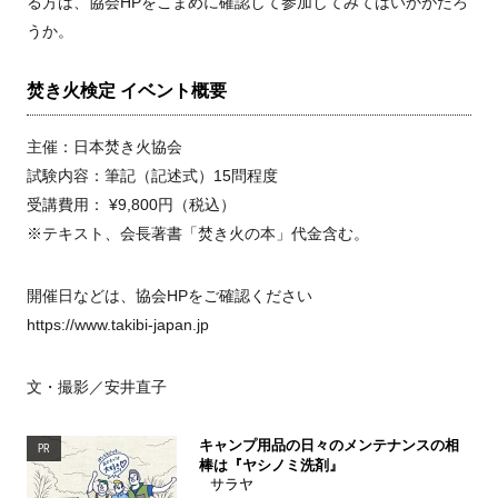
る方は、協会HPをこまめに確認して参加してみてはいかがだろ
うか。
焚き火検定 イベント概要
主催：日本焚き火協会
試験内容：筆記（記述式）15問程度
受講費用： ¥9,800円（税込）
※テキスト、会長著書「焚き火の本」代金含む。
開催日などは、協会HPをご確認ください
https://www.takibi-japan.jp
文・撮影／安井直子
キャンプ用品の日々のメンテナンスの相
PR
棒は『ヤシノミ洗剤』
サラヤ