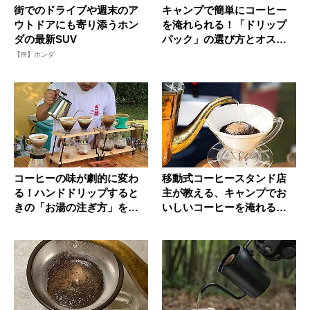
街でのドライブや週末のア
キャンプで簡単にコーヒー
ウトドアにも寄り添うホン
を淹れられる！「ドリップ
ダの最新SUV
パック」の選び方とオスス
メの淹れ...
【PR】ホンダ
コーヒーの味が劇的に変わ
移動式コーヒースタンド店
る！ハンドドリップすると
主が教える、キャンプでお
きの「お湯の注ぎ方」を伝
いしいコーヒーを淹れる方
授
法とは