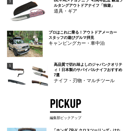
BE-PAL×トヨクニ ／ 45周年記念 鍛造フ
3
ルタングアウトドアナイフ「独遊」
道具・ギア
プロはこれに乗る！アウトドアメーカー
4
スタッフの遊びグルマ拝見
キャンピングカー・車中泊
高品質で切れ味よしのジャパンクオリテ
5
ィ！日本製のサバイバルナイフおすすめ
7選
ナイフ・刃物・マルチツール
PICKUP
編集部ピックアップ
「ホンダ ZR-V クロスツーリング」はた