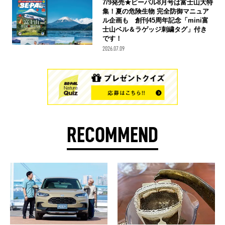
7/9発売★ビーパル8月号は富士山大特
集！夏の危険生物 完全防御マニュア
ル企画も 創刊45周年記念「mini富
士山ベル＆ラゲッジ刺繍タグ」付き
です！
2026.07.09
RECOMMEND