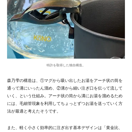
特許を取得した独自構造。
森乃雫の構造は、①マグから吸い出したお湯をアーチ状の筒を
通って溝にいったん溜め、②溝から細い注ぎ口を伝って流して
いく、という仕組み。アーチ状の筒から溝にお湯を溜めるため
には、毛細管現象を利用してちょっとずつお湯を送っていく方
法が最適と考えたそうです。
また、軽く小さく効率的に注ぎ出す基本デザインは「黄金比、