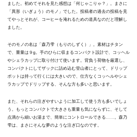
ました。初めてそれを見た感想は「何じゃこりゃ？」。まさに
「異形（いぎょう）のモノ」でした。投稿者の過去の投稿を見
てやっとそれが、コーヒーを淹れるための道具なのだと理解し
ました。
そのモノの名は「森乃雫（もりのしずく）」。素材はチタン
で、重量は９
g。
手のひらに収まるコンパクト設計で、コッヘル
やシェラカップに取り付けて使います。背負う荷物を厳選し、
コンパクトにしてザックに詰め込む登山者にとって、ドリップ
ポットは持って行くには大きいので、仕方なくコッヘルやシェ
ラカップでドリップする、そんな方も多いと思います。
また、それらの注ぎやすいように加工して使う方も多いでしょ
う。もっとコンパクトで大きさも重量も気にならずに、そして
点滴から細いお湯まで、簡単にコントロールできる……。森乃
雫は、まさにそんな夢のような注ぎ口なのです。