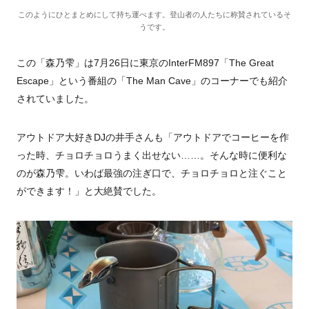
このようにひとまとめにして持ち運べます。登山者の人たちに称賛されているそ
うです。
この「森乃雫」は
7
月
26
日に東京の
InterFM897
「
The Great
Escape
」という番組の「
The Man Cave
」のコーナーでも紹介
されていました。
アウトドア大好き
DJ
の井手さんも「アウトドアでコーヒーを作
った時、チョロチョロうまく出せない
……。
そんな時に便利な
のが森乃雫。いわば最強の注ぎ口で、チョロチョロと注ぐこと
ができます！」と大絶賛でした。