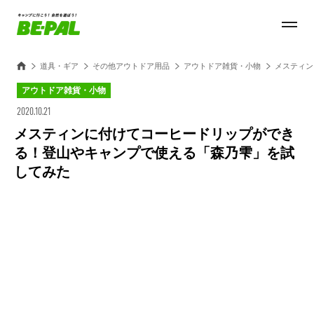
道具・ギア
その他アウトドア用品
アウトドア雑貨・小物
メスティン
アウトドア雑貨・小物
2020.10.21
メスティンに付けてコーヒードリップができ
る！登山やキャンプで使える「森乃雫」を試
してみた
Loaded
:
100.00%
/
Unmute