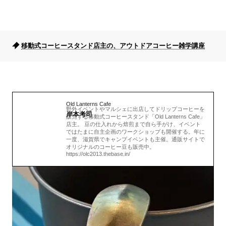
移動式コーヒースタンド店主の、アウトドアコーヒー雑学講座
Old Lanterns Cafe
野外イベントやマルシェに出店してドリップコーヒーを
岸本考司
販売する移動式コーヒースタンド「Old Lanterns Cafe」
店主。 豆の仕入れから焙煎まで自ら手がけ、イベント
ではたまに自主企画のワークショップも開催する。年に
一度、滋賀県でキャンプイベントも主催。通販サイトで
オリジナルのコーヒー豆も販売中。
https://olc2013.thebase.in/