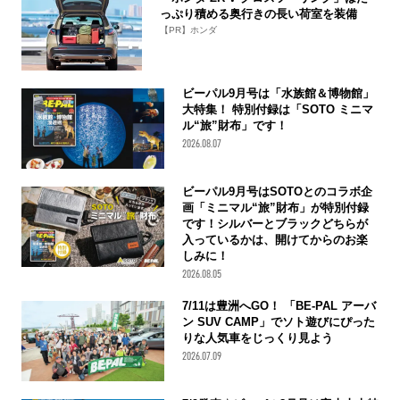
っぷり積める奥行きの長い荷室を装備
【PR】ホンダ
ビーパル9月号は「水族館＆博物館」
大特集！ 特別付録は「SOTO ミニマ
ル“旅”財布」です！
2026.08.07
ビーパル9月号はSOTOとのコラボ企
画「ミニマル“旅”財布」が特別付録
です！シルバーとブラックどちらが
入っているかは、開けてからのお楽
しみに！
2026.08.05
7/11は豊洲へGO！ 「BE-PAL アーバ
ン SUV CAMP」でソト遊びにぴった
りな人気車をじっくり見よう
2026.07.09