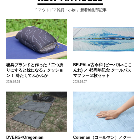
『 アウトドア雑貨・小物 』新着編集部記事
寝具ブランドと作った「二つ折
BE-PAL×古今和 (ビーパル×ここ
りにすると枕になる」クッショ
んわ) ／ 45周年記念 クールパス
ン！ 冷たくてふかふか
マフラー２枚セット
2026.08.08
2026.08.07
DVERG×Oregonian
Coleman（コールマン）／クー