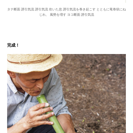
タテ断面 誘引気流 誘引気流 吹いた息 誘引気流を巻き起こす とともに竜巻状にね
じれ、 風勢を増す ヨコ断面 誘引気流
完成！