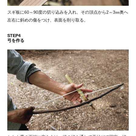
スギ板に60～90度の切り込みを入れ、その頂点から2～3㎜奥へ
左右に斜めの傷をつけ、表面を削り取る。
STEP4
弓を作る