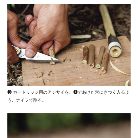
❸ カートリッジ用のアジサイを、❶であけた穴にきつく入るよ
う、ナイフで削る。