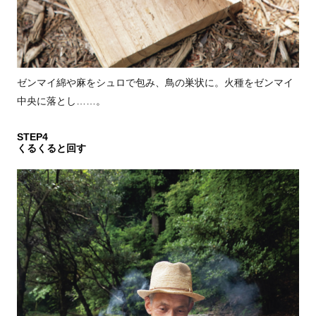
ゼンマイ綿や麻をシュロで包み、鳥の巣状に。火種をゼンマイ
中央に落とし……。
STEP4
くるくると回す