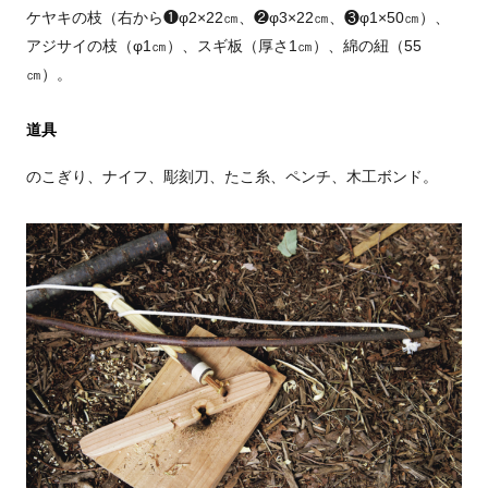
ケヤキの枝（右から❶φ2×22㎝、❷φ3×22㎝、❸φ1×50㎝）、
アジサイの枝（φ1㎝）、スギ板（厚さ1㎝）、綿の紐（55
㎝）。
道具
のこぎり、ナイフ、彫刻刀、たこ糸、ペンチ、木工ボンド。