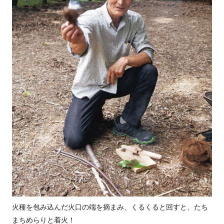
火種を包み込んだ火口の端を摘まみ、くるくると回すと、たち
まちめらりと着火！