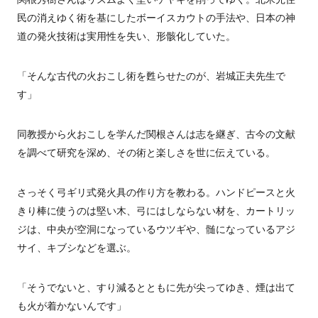
民の消えゆく術を基にしたボーイスカウトの手法や、日本の神
道の発火技術は実用性を失い、形骸化していた。
「そんな古代の火おこし術を甦らせたのが、岩城正夫先生で
す」
同教授から火おこしを学んだ関根さんは志を継ぎ、古今の文献
を調べて研究を深め、その術と楽しさを世に伝えている。
さっそく弓ギリ式発火具の作り方を教わる。ハンドピースと火
きり棒に使うのは堅い木、弓にはしならない材を、カートリッ
ジは、中央が空洞になっているウツギや、髄になっているアジ
サイ、キブシなどを選ぶ。
「そうでないと、すり減るとともに先が尖ってゆき、煙は出て
も火が着かないんです」