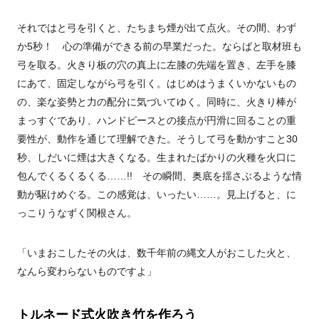
それではと弓を引くと、たちまち煙が出て点火。その間、わず
か5秒！ 心の準備ができる前の早業だった。ならばと取材班も
弓を取る。火きり板の穴の真上に左膝の先端を置き、左手を膝
にあて、固定しながら弓を引く。はじめはうまくいかないもの
の、楽な姿勢と力の配分に気づいてゆく。同時に、火きり棒が
まっすぐであり、ハンドピースとの接点が円滑に回ることの重
要性が、動作を通じて理解できた。そうして弓を動かすこと30
秒、しだいに煙は大きくなる。生まれたばかりの火種を火口に
包んでくるくるくる……!! その瞬間、奥底を揺さぶるような情
動が駆けめぐる。この感覚は、いったい……。見上げると、に
っこりうなずく関根さん。
「いまおこしたその火は、数千年前の縄文人がおこした火と、
なんら変わらないものですよ」
トルネード式火吹き竹を作ろう