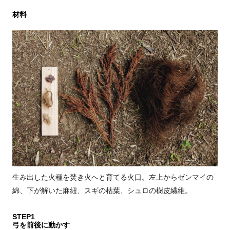
材料
生み出した火種を焚き火へと育てる火口。左上からゼンマイの
綿、下が解いた麻紐、スギの枯葉、シュロの樹皮繊維。
STEP1
弓を前後に動かす