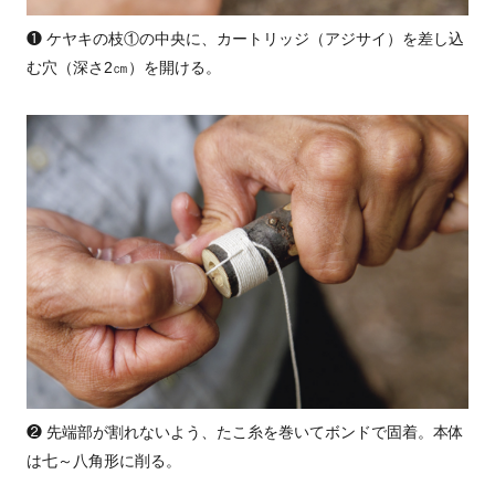
❶ ケヤキの枝①の中央に、カートリッジ（アジサイ）を差し込
む穴（深さ2㎝）を開ける。
❷ 先端部が割れないよう、たこ糸を巻いてボンドで固着。本体
は七～八角形に削る。