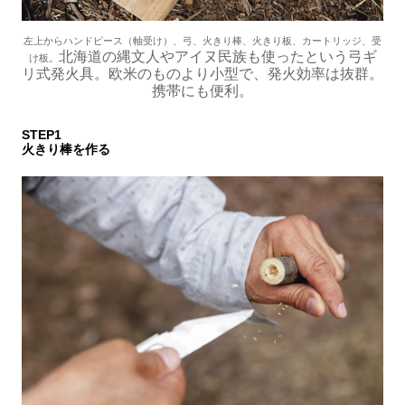
左上からハンドピース（軸受け）、弓、火きり棒、火きり板、カートリッジ、受
北海道の縄文人やアイヌ民族も使ったという弓ギ
け板。
リ式発火具。欧米のものより小型で、発火効率は抜群。
携帯にも便利。
STEP1
火きり棒を作る