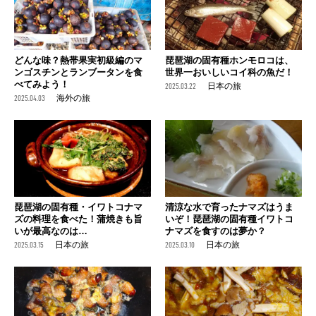
どんな味？熱帯果実初級編のマ
琵琶湖の固有種ホンモロコは、
ンゴスチンとランブータンを食
世界一おいしいコイ科の魚だ！
べてみよう！
2025.03.22
日本の旅
2025.04.03
海外の旅
琵琶湖の固有種・イワトコナマ
清涼な水で育ったナマズはうま
ズの料理を食べた！蒲焼きも旨
いぞ！琵琶湖の固有種イワトコ
いが最高なのは…
ナマズを食すのは夢か？
2025.03.15
日本の旅
2025.03.10
日本の旅