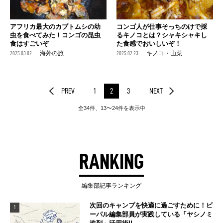
アフリカ最大のカブトムシの幼
コンゴ人が仕事そっちのけで採
虫を食べてみた！コンゴの昆虫
るキノコとは？シャキシャキし
食はすごいぞ
た食感でおいしいぞ！
2025.03.02
海外の旅
2025.02.23
キノコ・山菜
PREV
1
2
3
NEXT
全34件、13〜24件を表示中
RANKING
編集部記事ランキング
次回のキャンプを快適に過ごすために！ビ
1
ーパル編集部員が実践している「ヤシノミ