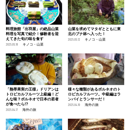
料理旅館「出羽屋」の絶品山菜
山菜を求めてマタギとともに東
料理を写真で紹介！修験者を迎
北のブナ林へ入った！
えてきた旬の味を食す
2025.05.12
キノコ・山菜
2025.05.18
キノコ・山菜
「熱帯果実の王様」ドリアンは
様々な種類があるボルネオのト
トロピカルフルーツ上級編！ど
ロピカルフルーツ。中級編はラ
んな味？ボルネオで日本の若者
ンバイとランサーだ！
が食べたら!?
2025.04.10
海外の旅
2025.04.17
海外の旅