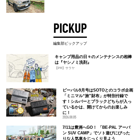
PICKUP
編集部ピックアップ
キャンプ用品の日々のメンテナンスの相棒
は『ヤシノミ洗剤』
【PR】サラヤ
ビーパル9月号はSOTOとのコラボ企画
「ミニマル“旅”財布」が特別付録で
す！シルバーとブラックどちらが入っ
ているかは、開けてからのお楽しみ
に！
2026.08.05
7/11は豊洲へGO！ 「BE-PAL アーバ
ン SUV CAMP」でソト遊びにぴった
りな人気車をじっくり見よう