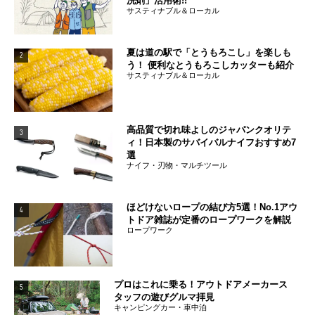
洗剤」活用術!!
サスティナブル＆ローカル
夏は道の駅で「とうもろこし」を楽しも
2
う！ 便利なとうもろこしカッターも紹介
サスティナブル＆ローカル
高品質で切れ味よしのジャパンクオリテ
3
ィ！日本製のサバイバルナイフおすすめ7
選
ナイフ・刃物・マルチツール
ほどけないロープの結び方5選！No.1アウ
4
トドア雑誌が定番のロープワークを解説
ロープワーク
プロはこれに乗る！アウトドアメーカース
5
タッフの遊びグルマ拝見
キャンピングカー・車中泊