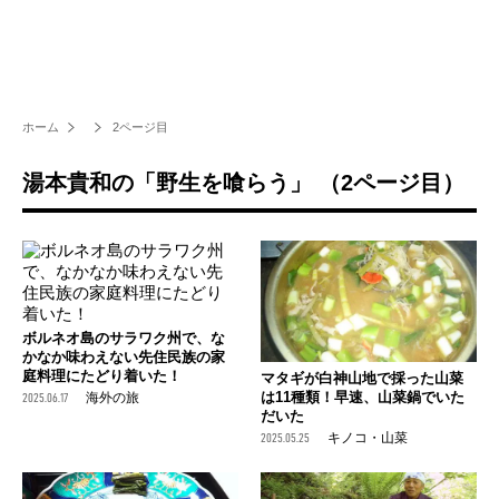
ホーム
2ページ目
湯本貴和の「野生を喰らう」 （2ページ目）
ボルネオ島のサラワク州で、な
かなか味わえない先住民族の家
庭料理にたどり着いた！
マタギが白神山地で採った山菜
は11種類！早速、山菜鍋でいた
2025.06.17
海外の旅
だいた
2025.05.25
キノコ・山菜