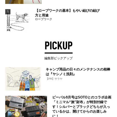
【ロープワークの基本】もやい結びの結び
5
方と用途
ロープワーク
PICKUP
編集部ピックアップ
キャンプ用品の日々のメンテナンスの相棒
は『ヤシノミ洗剤』
【PR】サラヤ
ビーパル9月号はSOTOとのコラボ企画
「ミニマル“旅”財布」が特別付録で
す！シルバーとブラックどちらが入っ
ているかは、開けてからのお楽しみ
に！