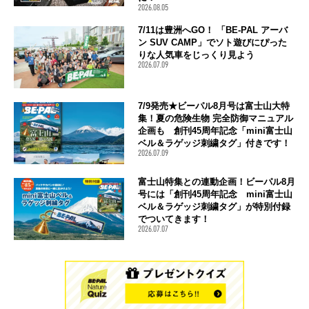
2026.08.05
7/11は豊洲へGO！ 「BE-PAL アーバ
ン SUV CAMP」でソト遊びにぴった
りな人気車をじっくり見よう
2026.07.09
7/9発売★ビーパル8月号は富士山大特
集！夏の危険生物 完全防御マニュアル
企画も 創刊45周年記念「mini富士山
ベル＆ラゲッジ刺繍タグ」付きです！
2026.07.09
富士山特集との連動企画！ビーパル8月
号には「創刊45周年記念 mini富士山
ベル＆ラゲッジ刺繍タグ」が特別付録
でついてきます！
2026.07.07