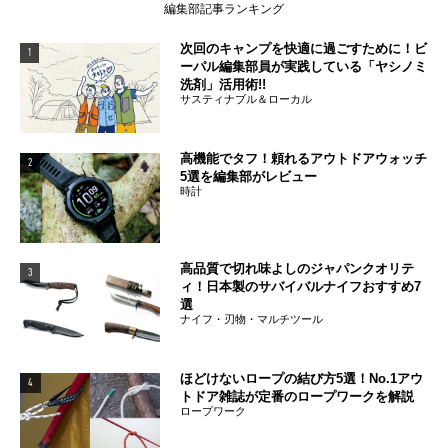
編集部記事ランキング
次回のキャンプを快適に過ごすために！ビ
1
ーパル編集部員が実践している「ヤシノミ
洗剤」活用術!!
サスティナブル＆ローカル
高機能でタフ！頼れるアウトドアウォッチ
2
5選を編集部がレビュー
時計
高品質で切れ味よしのジャパンクオリテ
3
ィ！日本製のサバイバルナイフおすすめ7
選
ナイフ・刃物・マルチツール
ほどけないロープの結び方5選！No.1アウ
4
トドア雑誌が定番のロープワークを解説
ロープワーク