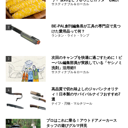
サスティナブル＆ローカル
BE-PAL創刊編集長が工具の専門店で見つ
2
けた愛用品って何？
ランタン・ライト・ランプ
次回のキャンプを快適に過ごすために！ビ
3
ーパル編集部員が実践している「ヤシノミ
洗剤」活用術!!
サスティナブル＆ローカル
高品質で切れ味よしのジャパンクオリテ
4
ィ！日本製のサバイバルナイフおすすめ7
選
ナイフ・刃物・マルチツール
プロはこれに乗る！アウトドアメーカース
5
タッフの遊びグルマ拝見