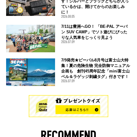
す！シルバーとブラックどちらが入っ
ているかは、開けてからのお楽しみ
に！
2026.08.05
7/11は豊洲へGO！ 「BE-PAL アーバ
ン SUV CAMP」でソト遊びにぴった
りな人気車をじっくり見よう
2026.07.09
7/9発売★ビーパル8月号は富士山大特
集！夏の危険生物 完全防御マニュアル
企画も 創刊45周年記念「mini富士山
ベル＆ラゲッジ刺繍タグ」付きです！
2026.07.09
RECOMMEND