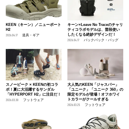
KEEN（キーン）／ニューポート
キーン×Leave No Traceのチャリ
H2
ティコラボモデルは、普段使い
したくなる絶妙デザインだ！
2026.04.17
道具・ギア
2026.04.17
バックパック・バッグ
スノーピーク × KEENの初コラ
大人気のKEEN「ジャスパー」
ボ！夏に大活躍するサンダル
「ユニーク」「ユニーク 360」の
「HYPERPORT H2」に注目だ！
限定モデルが登場！オフホワイ
トカラーがクールすぎる
2026.03.30
フットウェア
2026.03.25
フットウェア