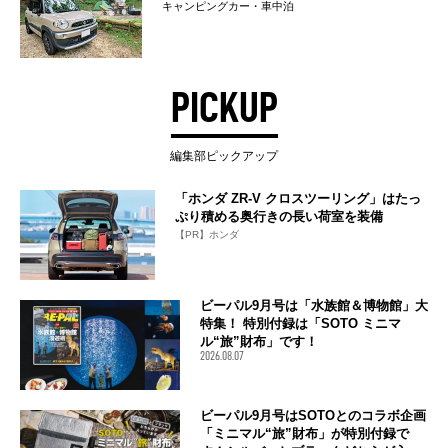
キャンピングカー・車中泊
PICKUP
編集部ピックアップ
「ホンダ ZR-V クロスツーリング」はたっ
ぷり積める奥行きの長い荷室を装備
【PR】ホンダ
ビーパル9月号は「水族館＆博物館」大
特集！ 特別付録は「SOTO ミニマ
ル“旅”財布」です！
2026.08.07
ビーパル9月号はSOTOとのコラボ企画
「ミニマル“旅”財布」が特別付録で