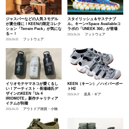
ジャスパーなどの人気３モデル
スタイリッシュ＆サステナブ
が夏仕様に！KEENの限定コレク
ル。キーン×Space Availableコ
ション「Terrain Pack」が気にな
ラボの「UNEEK 360」が登場
る～！
2026.04.26
フットウェア
2026.06.02
フットウェア
イリオモテヤマネコが愛くるし
KEEN（キーン）／ハイパーポー
い！アーティスト・長場雄氏デ
トH2
ザインのKEEN「Us 4
2026.04.17
道具・ギア
IRIOMOTE」新作チャリティア
イテムが到着
2026.04.23
アウトドア雑貨・小物