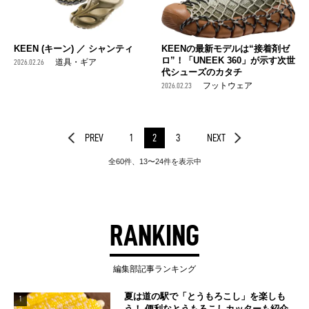
KEEN (キーン) ／ シャンティ
KEENの最新モデルは“接着剤ゼ
ロ”！「UNEEK 360」が示す次世
2026.02.26
道具・ギア
代シューズのカタチ
2026.02.23
フットウェア
PREV
1
2
3
NEXT
全60件、13〜24件を表示中
RANKING
編集部記事ランキング
夏は道の駅で「とうもろこし」を楽しも
1
う！ 便利なとうもろこしカッターも紹介