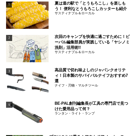
夏は道の駅で「とうもろこし」を楽しも
1
う！ 便利なとうもろこしカッターも紹介
サスティナブル＆ローカル
次回のキャンプを快適に過ごすために！ビ
2
ーパル編集部員が実践している「ヤシノミ
洗剤」活用術!!
サスティナブル＆ローカル
高品質で切れ味よしのジャパンクオリテ
3
ィ！日本製のサバイバルナイフおすすめ7
選
ナイフ・刃物・マルチツール
BE-PAL創刊編集長が工具の専門店で見つ
4
けた愛用品って何？
ランタン・ライト・ランプ