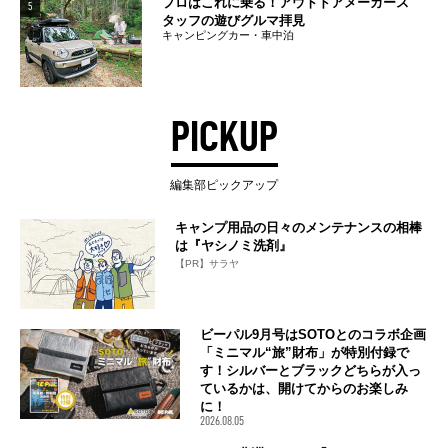
プロはこれに乗る！アウトドアメーカース
5
タッフの遊びグルマ拝見
キャンピングカー・車中泊
PICKUP
編集部ピックアップ
キャンプ用品の日々のメンテナンスの相棒
は『ヤシノミ洗剤』
【PR】サラヤ
ビーパル9月号はSOTOとのコラボ企画
「ミニマル“旅”財布」が特別付録で
す！シルバーとブラックどちらが入っ
ているかは、開けてからのお楽しみ
に！
2026.08.05