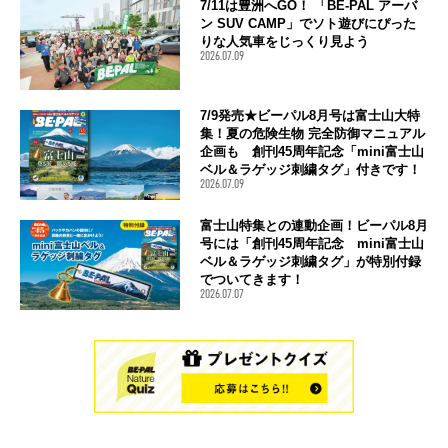
7/11は豊洲へGO！ 「BE-PAL アーバ
ン SUV CAMP」でソト遊びにぴった
りな人気車をじっくり見よう
2026.07.09
7/9発売★ビーパル8月号は富士山大特
集！夏の危険生物 完全防御マニュアル
企画も 創刊45周年記念「mini富士山
ベル＆ラゲッジ刺繍タグ」付きです！
2026.07.09
富士山特集との連動企画！ビーパル8月
号には「創刊45周年記念 mini富士山
ベル＆ラゲッジ刺繍タグ」が特別付録
でついてきます！
2026.07.07