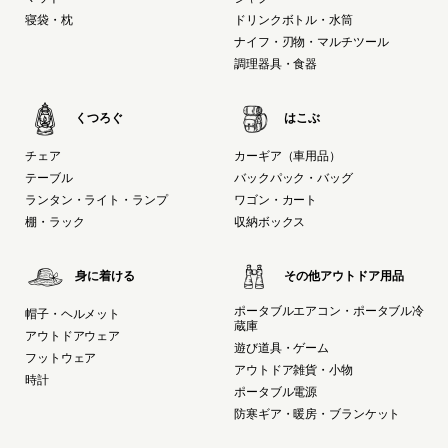
寝袋・枕
ドリンクボトル・水筒
ナイフ・刃物・マルチツール
調理器具・食器
くつろぐ
はこぶ
チェア
カーギア（車用品）
テーブル
バックパック・バッグ
ランタン・ライト・ランプ
ワゴン・カート
棚・ラック
収納ボックス
身に着ける
その他アウトドア用品
ポータブルエアコン・ポータブル冷
帽子・ヘルメット
蔵庫
アウトドアウェア
遊び道具・ゲーム
フットウェア
アウトドア雑貨・小物
時計
ポータブル電源
防寒ギア・暖房・ブランケット