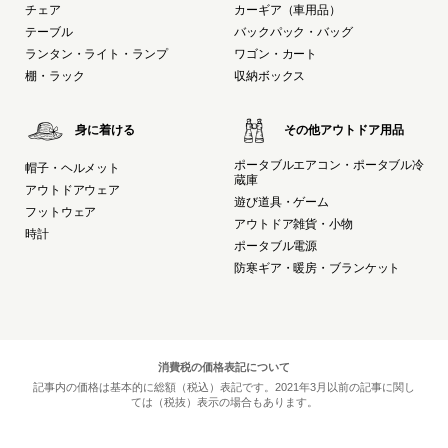
チェア
カーギア（車用品）
テーブル
バックパック・バッグ
ランタン・ライト・ランプ
ワゴン・カート
棚・ラック
収納ボックス
身に着ける
その他アウトドア用品
ポータブルエアコン・ポータブル冷
帽子・ヘルメット
蔵庫
アウトドアウェア
遊び道具・ゲーム
フットウェア
アウトドア雑貨・小物
時計
ポータブル電源
防寒ギア・暖房・ブランケット
消費税の価格表記について
記事内の価格は基本的に総額（税込）表記です。2021年3月以前の記事に関し
ては（税抜）表示の場合もあります。