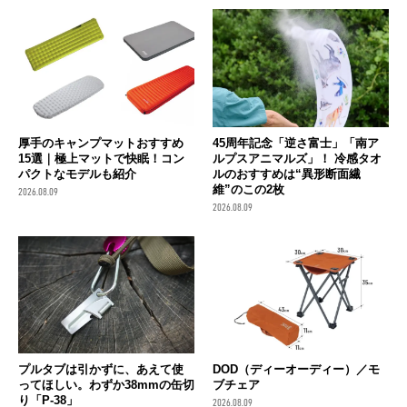
厚手のキャンプマットおすすめ
45周年記念「逆さ富士」「南ア
15選｜極上マットで快眠！コン
ルプスアニマルズ」！ 冷感タオ
パクトなモデルも紹介
ルのおすすめは“異形断面繊
維”のこの2枚
2026.08.09
2026.08.09
プルタブは引かずに、あえて使
DOD（ディーオーディー）／モ
ってほしい。わずか38mmの缶切
ブチェア
り「P-38」
2026.08.09