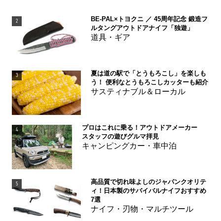
BE-PAL×トヨクニ ／ 45周年記念 鍛造フ
2
ルタングアウトドアナイフ「独遊」
道具・ギア
夏は道の駅で「とうもろこし」を楽しも
3
う！ 便利なとうもろこしカッターも紹介
サスティナブル＆ローカル
プロはこれに乗る！アウトドアメーカー
4
スタッフの遊びグルマ拝見
キャンピングカー・車中泊
高品質で切れ味よしのジャパンクオリテ
5
ィ！日本製のサバイバルナイフおすすめ
7選
ナイフ・刃物・マルチツール