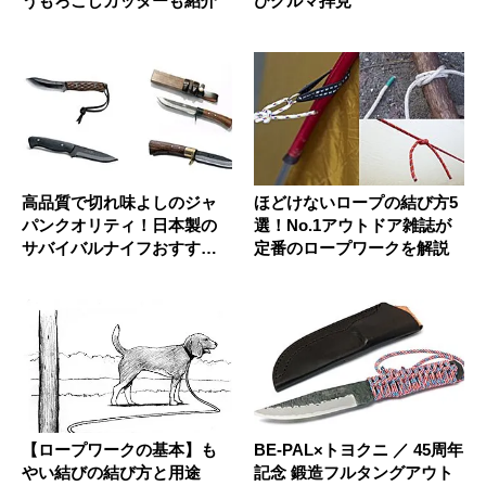
うもろこしカッターも紹介
びグルマ拝見
高品質で切れ味よしのジャ
ほどけないロープの結び方5
パンクオリティ！日本製の
選！No.1アウトドア雑誌が
サバイバルナイフおすすめ7
定番のロープワークを解説
選
【ロープワークの基本】も
BE-PAL×トヨクニ ／ 45周年
やい結びの結び方と用途
記念 鍛造フルタングアウト