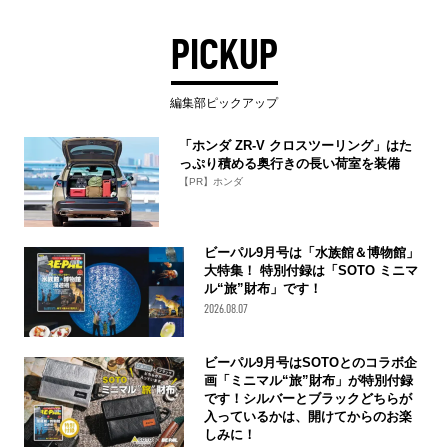
PICKUP
編集部ピックアップ
「ホンダ ZR-V クロスツーリング」はた
っぷり積める奥行きの長い荷室を装備
【PR】ホンダ
ビーパル9月号は「水族館＆博物館」
大特集！ 特別付録は「SOTO ミニマ
ル“旅”財布」です！
2026.08.07
ビーパル9月号はSOTOとのコラボ企
画「ミニマル“旅”財布」が特別付録
です！シルバーとブラックどちらが
入っているかは、開けてからのお楽
しみに！