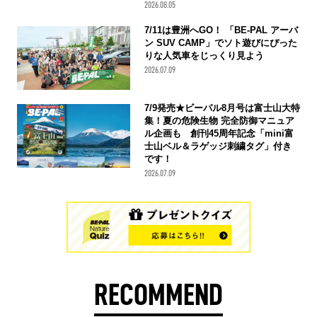
2026.08.05
7/11は豊洲へGO！ 「BE-PAL アーバ
ン SUV CAMP」でソト遊びにぴった
りな人気車をじっくり見よう
2026.07.09
7/9発売★ビーパル8月号は富士山大特
集！夏の危険生物 完全防御マニュア
ル企画も 創刊45周年記念「mini富
士山ベル＆ラゲッジ刺繍タグ」付き
です！
2026.07.09
RECOMMEND