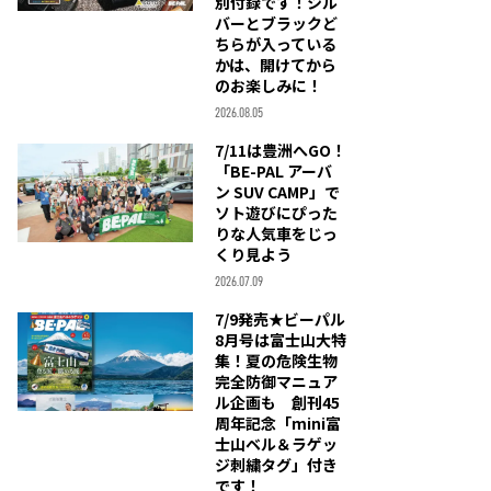
別付録です！シル
バーとブラックど
ちらが入っている
かは、開けてから
のお楽しみに！
2026.08.05
7/11は豊洲へGO！
「BE-PAL アーバ
ン SUV CAMP」で
ソト遊びにぴった
りな人気車をじっ
くり見よう
2026.07.09
7/9発売★ビーパル
8月号は富士山大特
集！夏の危険生物
完全防御マニュア
ル企画も 創刊45
周年記念「mini富
士山ベル＆ラゲッ
ジ刺繍タグ」付き
です！