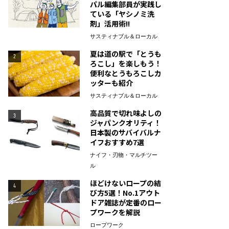
パル編集部員が実践し
ている「ヤシノミ洗
剤」活用術!!
サスティナブル＆ローカル
夏は道の駅で「とうも
2
ろこし」を楽しもう！
便利なとうもろこしカ
ッターも紹介
サスティナブル＆ローカル
高品質で切れ味よしの
3
ジャパンクオリティ！
日本製のサバイバルナ
イフおすすめ7選
ナイフ・刃物・マルチツー
ル
ほどけないロープの結
4
び方5選！No.1アウト
ドア雑誌が定番のロー
プワークを解説
ロープワーク