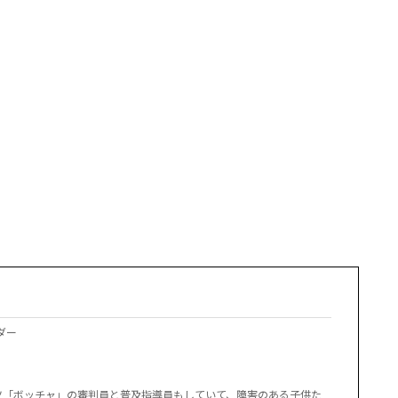
ダー
ツ「ボッチャ」の審判員と普及指導員もしていて、障害のある子供た