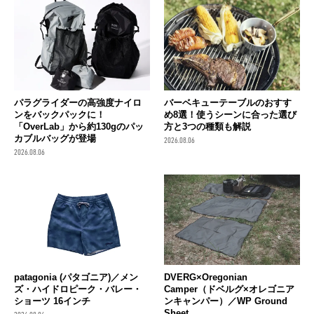
パラグライダーの高強度ナイロ
バーベキューテーブルのおすす
ンをバックパックに！
め8選！使うシーンに合った選び
「OverLab」から約130gのパッ
方と3つの種類も解説
カブルバッグが登場
2026.08.06
2026.08.06
patagonia (パタゴニア)／メン
DVERG×Oregonian
ズ・ハイドロピーク・バレー・
Camper（ドベルグ×オレゴニア
ショーツ 16インチ
ンキャンパー）／WP Ground
Sheet