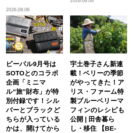
2026.08.06
2026.08.06
ビーパル9月号は
宇土巻子さん新連
SOTOとのコラボ
載！ベリーの季節
企画「ミニマ
がやってきた！ア
ル“旅”財布」が特
リス・ファーム特
別付録です！シル
製ブルーベリーマ
バーとブラックど
フィンのレシピも
ちらが入っている
公開 | 田舎暮ら
かは、開けてから
し・移住 【BE-