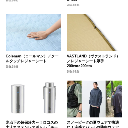
2026.08.06
2026.08.06
Coleman（コールマン）／クー
VASTLAND（ヴァストランド）
ルタッチレジャーシート
／レジャーシート厚手
200cm×200cm
2026.08.06
2026.08.06
氷点下の超保冷力～！ロゴスの
スノーピークの夏ウェアで快適
大人気ステンレスボトル「キー
に！冷感アパレルや防虫ウェア