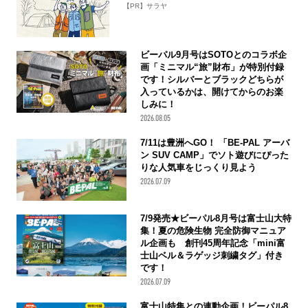
【PR】サラヤ
ビーパル9月号はSOTOとのコラボ企
画「ミニマル“旅”財布」が特別付録
です！シルバーとブラックどちらが
入っているかは、開けてからのお楽
しみに！
2026.08.05
7/11は豊洲へGO！ 「BE-PAL アーバ
ン SUV CAMP」でソト遊びにぴった
りな人気車をじっくり見よう
2026.07.09
7/9発売★ビーパル8月号は富士山大特
集！夏の危険生物 完全防御マニュア
ル企画も 創刊45周年記念「mini富
士山ベル＆ラゲッジ刺繍タグ」付き
です！
2026.07.09
富士山特集との連動企画！ビーパル8