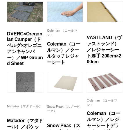
Coleman （コールマ
DVERG×Oregon
ン）
VASTLAND（ヴ
ian Camper（ド
ァストランド）
Coleman（コー
ベルグ×オレゴニ
／レジャーシー
ルマン）／クー
アンキャンパ
ト厚手 200cm×2
ルタッチレジャ
ー）／WP Groun
00cm
ーシート
d Sheet
Coleman （コールマ
ン）
Matador（マタドール）
Snow Peak（スノーピ
ーク）
Coleman（コー
ルマン）／レジ
Matador（マタド
Snow Peak（ス
ャーシートデラ
ール）／ポケッ