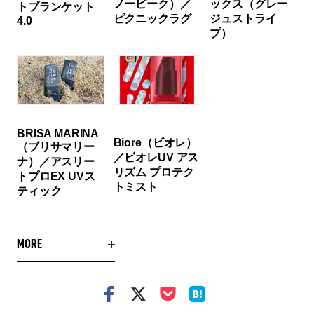
ノーピーク）／
ックス（グレー
トブランケット
ピクニックラグ
ジュストライ
4.0
プ）
BRISA MARINA
Biore（ビオレ）
（ブリサマリー
／ビオレUV アス
ナ）／アスリー
リズム プロテク
トプロEX UVス
トミスト
ティック
MORE