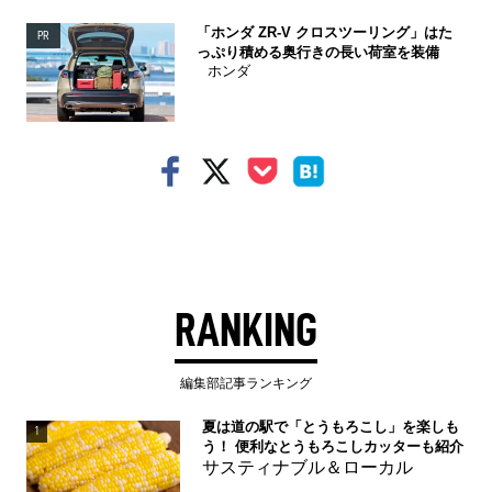
「ホンダ ZR-V クロスツーリング」はた
PR
っぷり積める奥行きの長い荷室を装備
ホンダ
RANKING
編集部記事ランキング
夏は道の駅で「とうもろこし」を楽しも
1
う！ 便利なとうもろこしカッターも紹介
サスティナブル＆ローカル