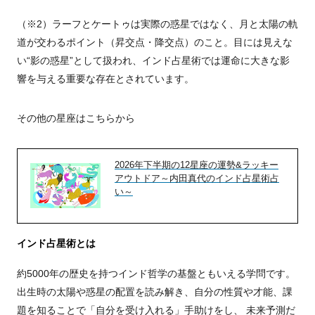
（※2）ラーフとケートゥは実際の惑星ではなく、月と太陽の軌
道が交わるポイント（昇交点・降交点）のこと。目には見えな
い“影の惑星”として扱われ、インド占星術では運命に大きな影
響を与える重要な存在とされています。
その他の星座はこちらから
2026年下半期の12星座の運勢&ラッキー
アウトドア～内田真代のインド占星術占
い～
インド占星術とは
約5000年の歴史を持つインド哲学の基盤ともいえる学問です。
出生時の太陽や惑星の配置を読み解き、自分の性質や才能、課
題を知ることで「自分を受け入れる」手助けをし、 未来予測だ