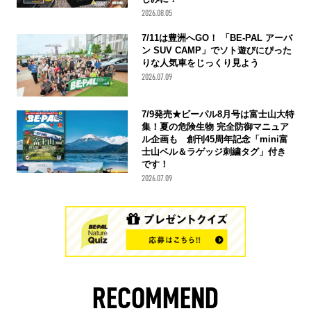
2026.08.05
7/11は豊洲へGO！ 「BE-PAL アーバ
ン SUV CAMP」でソト遊びにぴった
りな人気車をじっくり見よう
2026.07.09
7/9発売★ビーパル8月号は富士山大特
集！夏の危険生物 完全防御マニュア
ル企画も 創刊45周年記念「mini富
士山ベル＆ラゲッジ刺繍タグ」付き
です！
2026.07.09
RECOMMEND