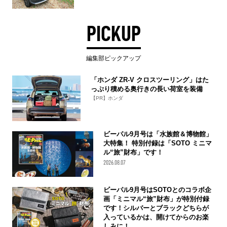
PICKUP
編集部ピックアップ
「ホンダ ZR-V クロスツーリング」はた
っぷり積める奥行きの長い荷室を装備
【PR】ホンダ
ビーパル9月号は「水族館＆博物館」
大特集！ 特別付録は「SOTO ミニマ
ル“旅”財布」です！
2026.08.07
ビーパル9月号はSOTOとのコラボ企
画「ミニマル“旅”財布」が特別付録
です！シルバーとブラックどちらが
入っているかは、開けてからのお楽
しみに！