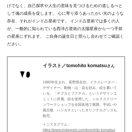
けでなく、自己探求や人生の意味を見つけるための道しるべと
して魂の成長を促します。 心に寄り添うあったかい光のような
存在、それがインド占星術です。 インド占星術では多くの人
が、一般的に知られている西洋占星術の太陽星座から一つ手前
の星座にずれます。 ご自身の誕生日と照らし合わせてご確認く
ださい。
イラスト／tomohito komatsu
さん
1980年生まれ、長野県在住。イラスレーター・
デザイナー。動物・山・花を好み、絵を書いて
いる。「チプカとプクチカ」というデザインユ
ニットに所属。絵を使用した、シルクスクリー
ンワークショップを全国各地で展開。手拭いや
風呂敷、ハンカチといったオリジナルグッズも
販売。
インスタグラム：
https://www.instagram.com/tomohito.komatsu/