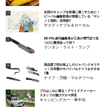
次回のキャンプを快適に過ごすために！
2
ビーパル編集部員が実践している「ヤシ
ノミ洗剤」活用術!!
サスティナブル＆ローカル
BE-PAL創刊編集長が工具の専門店で見
3
つけた愛用品って何？
ランタン・ライト・ランプ
高品質で切れ味よしのジャパンクオリテ
4
ィ！日本製のサバイバルナイフおすすめ
7選
ナイフ・刃物・マルチツール
プロはこれに乗る！アウトドアメーカー
5
スタッフの遊びグルマ拝見
キャンピングカー・車中泊