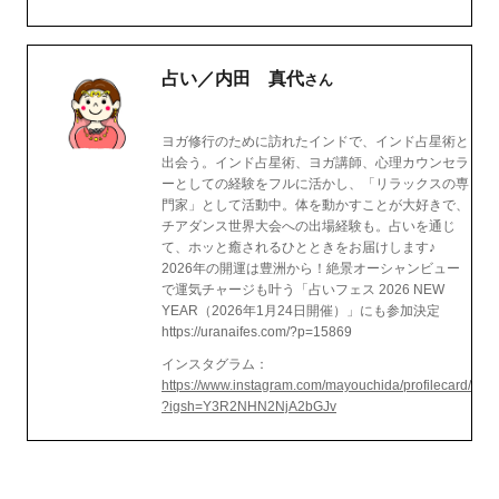
占い／内田 真代
さん
ヨガ修行のために訪れたインドで、インド占星術と
出会う。インド占星術、ヨガ講師、心理カウンセラ
ーとしての経験をフルに活かし、「リラックスの専
門家」として活動中。体を動かすことが大好きで、
チアダンス世界大会への出場経験も。占いを通じ
て、ホッと癒されるひとときをお届けします♪
2026年の開運は豊洲から！絶景オーシャンビュー
で運気チャージも叶う「占いフェス 2026 NEW
YEAR（2026年1月24日開催）」にも参加決定
https://uranaifes.com/?p=15869
インスタグラム：
https://www.instagram.com/mayouchida/profilecard/
?igsh=Y3R2NHN2NjA2bGJv