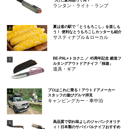
つけた愛用品って何？
ランタン・ライト・ランプ
夏は道の駅で「とうもろこし」を楽しも
2
う！ 便利なとうもろこしカッターも紹介
サスティナブル＆ローカル
BE-PAL×トヨクニ ／ 45周年記念 鍛造フ
3
ルタングアウトドアナイフ「独遊」
道具・ギア
プロはこれに乗る！アウトドアメーカー
4
スタッフの遊びグルマ拝見
キャンピングカー・車中泊
高品質で切れ味よしのジャパンクオリテ
5
ィ！日本製のサバイバルナイフおすすめ