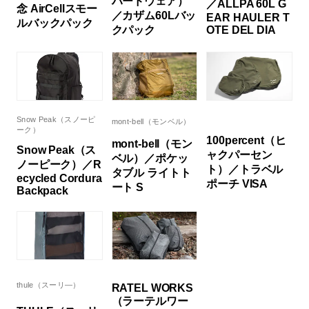
ハードウェア）
／ALLPA 60L G
念 AirCellスモー
／カザム60Lバッ
EAR HAULER T
ルバックパック
クパック
OTE DEL DIA
Snow Peak（スノーピ
mont-bell（モンベル）
ーク）
100percent（ヒ
mont-bell（モン
Snow Peak（ス
ャクパーセン
ベル）／ポケッ
ノーピーク）／R
ト）／トラベル
タブル ライトト
ecycled Cordura
ポーチ VISA
ート S
Backpack
thule（スーリ―）
RATEL WORKS
（ラーテルワー