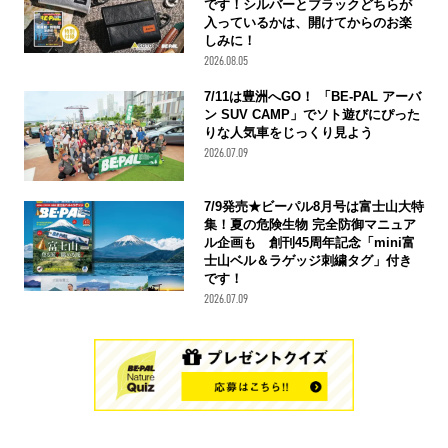
です！シルバーとブラックどちらが
入っているかは、開けてからのお楽
しみに！
2026.08.05
7/11は豊洲へGO！ 「BE-PAL アーバ
ン SUV CAMP」でソト遊びにぴった
りな人気車をじっくり見よう
2026.07.09
7/9発売★ビーパル8月号は富士山大特
集！夏の危険生物 完全防御マニュア
ル企画も 創刊45周年記念「mini富
士山ベル＆ラゲッジ刺繍タグ」付き
です！
2026.07.09