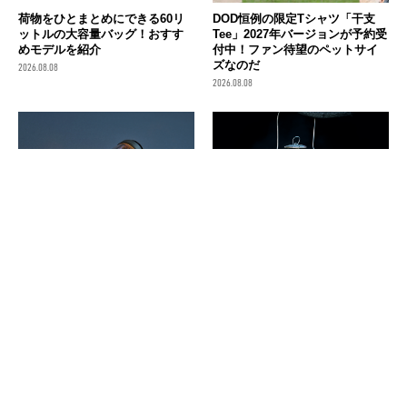
荷物をひとまとめにできる60リ
DOD恒例の限定Tシャツ「干支
ットルの大容量バッグ！おすす
Tee」2027年バージョンが予約受
めモデルを紹介
付中！ファン待望のペットサイ
ズなのだ
2026.08.08
2026.08.08
FEUERHAND（フュアハンド）
5050WORKSHOP（フィフティ
／灯油ランタンベイビースペシ
フィフティワークショップ）／
ャル276 ジンク
MINIMALight REMOTE
CONTROL 2.0
2026.08.08
2026.08.08
消費税の価格表記について
記事内の価格は基本的に総額（税込）表記です。2021年3月以前の記事に関し
ては（税抜）表示の場合もあります。