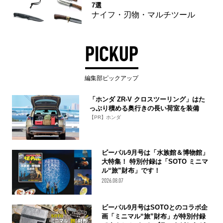
7選
ナイフ・刃物・マルチツール
PICKUP
編集部ピックアップ
「ホンダ ZR-V クロスツーリング」はた
っぷり積める奥行きの長い荷室を装備
【PR】ホンダ
ビーパル9月号は「水族館＆博物館」
大特集！ 特別付録は「SOTO ミニマ
ル“旅”財布」です！
2026.08.07
ビーパル9月号はSOTOとのコラボ企
画「ミニマル“旅”財布」が特別付録